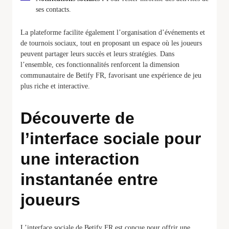
ses contacts.
La plateforme facilite également l’organisation d’événements et
de tournois sociaux, tout en proposant un espace où les joueurs
peuvent partager leurs succès et leurs stratégies. Dans
l’ensemble, ces fonctionnalités renforcent la dimension
communautaire de Betify FR, favorisant une expérience de jeu
plus riche et interactive.
Découverte de
l’interface sociale pour
une interaction
instantanée entre
joueurs
L’interface sociale de Betify FR est conçue pour offrir une