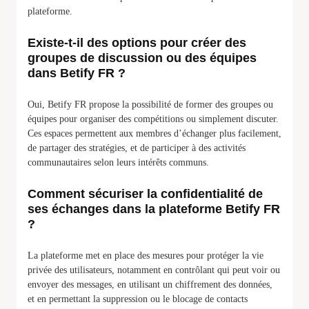
plateforme.
Existe-t-il des options pour créer des
groupes de discussion ou des équipes
dans Betify FR ?
Oui, Betify FR propose la possibilité de former des groupes ou
équipes pour organiser des compétitions ou simplement discuter.
Ces espaces permettent aux membres d’échanger plus facilement,
de partager des stratégies, et de participer à des activités
communautaires selon leurs intérêts communs.
Comment sécuriser la confidentialité de
ses échanges dans la plateforme Betify FR
?
La plateforme met en place des mesures pour protéger la vie
privée des utilisateurs, notamment en contrôlant qui peut voir ou
envoyer des messages, en utilisant un chiffrement des données,
et en permettant la suppression ou le blocage de contacts