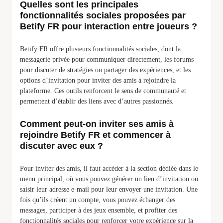
Quelles sont les principales
fonctionnalités sociales proposées par
Betify FR pour interaction entre joueurs ?
Betify FR offre plusieurs fonctionnalités sociales, dont la
messagerie privée pour communiquer directement, les forums
pour discuter de stratégies ou partager des expériences, et les
options d’invitation pour inviter des amis à rejoindre la
plateforme. Ces outils renforcent le sens de communauté et
permettent d’établir des liens avec d’autres passionnés.
Comment peut-on inviter ses amis à
rejoindre Betify FR et commencer à
discuter avec eux ?
Pour inviter des amis, il faut accéder à la section dédiée dans le
menu principal, où vous pouvez générer un lien d’invitation ou
saisir leur adresse e-mail pour leur envoyer une invitation. Une
fois qu’ils créent un compte, vous pouvez échanger des
messages, participer à des jeux ensemble, et profiter des
fonctionnalités sociales pour renforcer votre expérience sur la