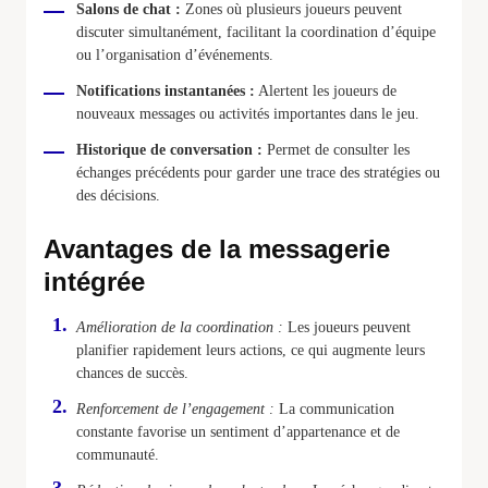
Salons de chat :
Zones où plusieurs joueurs peuvent
discuter simultanément, facilitant la coordination d’équipe
ou l’organisation d’événements.
Notifications instantanées :
Alertent les joueurs de
nouveaux messages ou activités importantes dans le jeu.
Historique de conversation :
Permet de consulter les
échanges précédents pour garder une trace des stratégies ou
des décisions.
Avantages de la messagerie
intégrée
Amélioration de la coordination :
Les joueurs peuvent
planifier rapidement leurs actions, ce qui augmente leurs
chances de succès.
Renforcement de l’engagement :
La communication
constante favorise un sentiment d’appartenance et de
communauté.