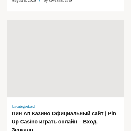
August 8, 2026
by
xtw18387a7f0
Uncategorized
Пин Ап Казино Официальный сайт | Pin
Up Casino играть онлайн – Вход,
Зеркало