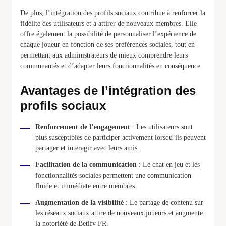
De plus, l’intégration des profils sociaux contribue à renforcer la
fidélité des utilisateurs et à attirer de nouveaux membres. Elle
offre également la possibilité de personnaliser l’expérience de
chaque joueur en fonction de ses préférences sociales, tout en
permettant aux administrateurs de mieux comprendre leurs
communautés et d’adapter leurs fonctionnalités en conséquence.
Avantages de l’intégration des
profils sociaux
Renforcement de l’engagement
: Les utilisateurs sont
plus susceptibles de participer activement lorsqu’ils peuvent
partager et interagir avec leurs amis.
Facilitation de la communication
: Le chat en jeu et les
fonctionnalités sociales permettent une communication
fluide et immédiate entre membres.
Augmentation de la visibilité
: Le partage de contenu sur
les réseaux sociaux attire de nouveaux joueurs et augmente
la notoriété de Betify FR.