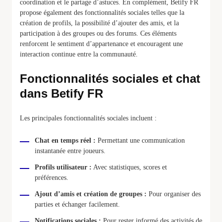
coordination et le partage d’astuces. En complément, Betify FR
propose également des fonctionnalités sociales telles que la
création de profils, la possibilité d’ajouter des amis, et la
participation à des groupes ou des forums. Ces éléments
renforcent le sentiment d’appartenance et encouragent une
interaction continue entre la communauté.
Fonctionnalités sociales et chat
dans Betify FR
Les principales fonctionnalités sociales incluent :
Chat en temps réel :
Permettant une communication
instantanée entre joueurs.
Profils utilisateur :
Avec statistiques, scores et
préférences.
Ajout d’amis et création de groupes :
Pour organiser des
parties et échanger facilement.
Notifications sociales :
Pour rester informé des activités de