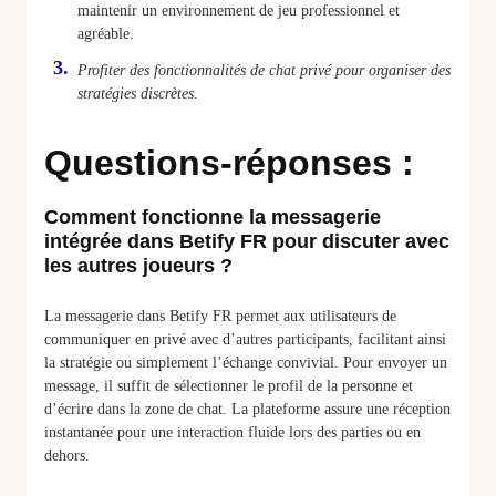
maintenir un environnement de jeu professionnel et
agréable.
Profiter des fonctionnalités de chat privé pour organiser des
stratégies discrètes.
Questions-réponses :
Comment fonctionne la messagerie
intégrée dans Betify FR pour discuter avec
les autres joueurs ?
La messagerie dans Betify FR permet aux utilisateurs de
communiquer en privé avec d’autres participants, facilitant ainsi
la stratégie ou simplement l’échange convivial. Pour envoyer un
message, il suffit de sélectionner le profil de la personne et
d’écrire dans la zone de chat. La plateforme assure une réception
instantanée pour une interaction fluide lors des parties ou en
dehors.