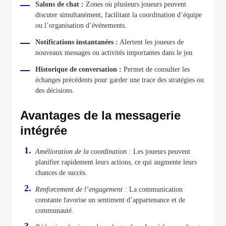
Salons de chat :
Zones où plusieurs joueurs peuvent
discuter simultanément, facilitant la coordination d’équipe
ou l’organisation d’événements.
Notifications instantanées :
Alertent les joueurs de
nouveaux messages ou activités importantes dans le jeu.
Historique de conversation :
Permet de consulter les
échanges précédents pour garder une trace des stratégies ou
des décisions.
Avantages de la messagerie
intégrée
Amélioration de la coordination :
Les joueurs peuvent
planifier rapidement leurs actions, ce qui augmente leurs
chances de succès.
Renforcement de l’engagement :
La communication
constante favorise un sentiment d’appartenance et de
communauté.