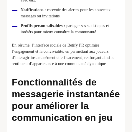
avec eux.
Notifications :
recevoir des alertes pour les nouveaux
messages ou invitations.
Profils personnalisables :
partager ses statistiques et
intérêts pour mieux connaître la communauté.
En résumé, l’interface sociale de Betify FR optimise
l’engagement et la convivialité, en permettant aux joueurs
d’interagir instantanément et efficacement, renforçant ainsi le
sentiment d’appartenance à une communauté dynamique.
Fonctionnalités de
messagerie instantanée
pour améliorer la
communication en jeu