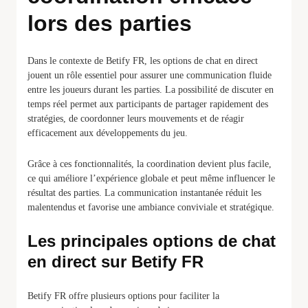
lors des parties
Dans le contexte de Betify FR, les options de chat en direct
jouent un rôle essentiel pour assurer une communication fluide
entre les joueurs durant les parties. La possibilité de discuter en
temps réel permet aux participants de partager rapidement des
stratégies, de coordonner leurs mouvements et de réagir
efficacement aux développements du jeu.
Grâce à ces fonctionnalités, la coordination devient plus facile,
ce qui améliore l’expérience globale et peut même influencer le
résultat des parties. La communication instantanée réduit les
malentendus et favorise une ambiance conviviale et stratégique.
Les principales options de chat
en direct sur Betify FR
Betify FR offre plusieurs options pour faciliter la