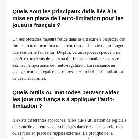
Quels sont les principaux défis liés à la
mise en place de l’auto-limitation pour les
joueurs français ?
Un des obstacles majeurs réside dans la difficulté à respecter ces
limites, notamment lorsque la tentation ou l’envie de prolonger
une session se fait sentir. De plus, certains joueurs peuvent ne
pas être conscients de leurs habitudes problématiques ou sous-
estimer l’importance de l’auto-régulation. La résistance au
changement peut également représenter un frein à l’application
de ces mécanismes.
Quels outils ou méthodes peuvent aider
les joueurs français à appliquer l’auto-
limitation ?
Il existe différentes approches, telles que l’utilisation de logiciels
de contrôle du temps de jeu intégrés dans certaines plateformes
ou la mise en place de rappels externes. La pratique de la