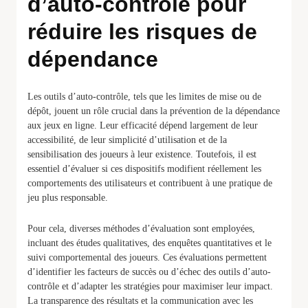
d’auto-contrôle pour
réduire les risques de
dépendance
Les outils d’auto-contrôle, tels que les limites de mise ou de
dépôt, jouent un rôle crucial dans la prévention de la dépendance
aux jeux en ligne. Leur efficacité dépend largement de leur
accessibilité, de leur simplicité d’utilisation et de la
sensibilisation des joueurs à leur existence. Toutefois, il est
essentiel d’évaluer si ces dispositifs modifient réellement les
comportements des utilisateurs et contribuent à une pratique de
jeu plus responsable.
Pour cela, diverses méthodes d’évaluation sont employées,
incluant des études qualitatives, des enquêtes quantitatives et le
suivi comportemental des joueurs. Ces évaluations permettent
d’identifier les facteurs de succès ou d’échec des outils d’auto-
contrôle et d’adapter les stratégies pour maximiser leur impact.
La transparence des résultats et la communication avec les