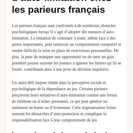
les parieurs français
Les parieurs français sont confrontés à de nombreux obstacles
psychologiques lorsqu’il s’agit d’adopter des mesures d’auto-
limitation. La tentation de continuer à jouer, même face à des
pertes importantes, peut renforcer un comportement compulsif et
rendre difficile la mise en place de restrictions personnelles. De
plus, la peur de manquer une opportunité ou de rater un gain
potentiel pousse souvent les joueurs à ignorer les limites qu’ils se
fixent, contribuant ainsi à une prise de décision impulsive.
Un autre défi majeur réside dans la perception sociale et
psychologique de la dépendance au jeu. Certains parieurs
perçoivent leurs tentatives d’auto-limitation comme une forme
de faiblesse ou d’échec personnel, ce qui peut générer un
sentiment de honte ou d’évitement. Cette stigmatisation freine
souvent les démarches d’auto-protection et complique la
responsabilisation face à leur comportement de jeu.