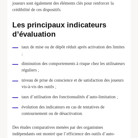
joueurs sont également des éléments clés pour renforcer la
crédibilité de ces dispositifs.
Les principaux indicateurs
d’évaluation
taux de mise ou de dépôt réduit après activation des limites
;
diminution des comportements à risque chez les utilisateurs
réguliers ;
niveau de prise de conscience et de satisfaction des joueurs
vis-à-vis des outils ;
taux d’utilisation des fonctionnalités d’auto-limitation ;
évolution des indicateurs en cas de tentatives de
contournement ou de désactivation.
Des études comparatives menées par des organismes
indépendants ont montré que l’efficience des outils d’auto-