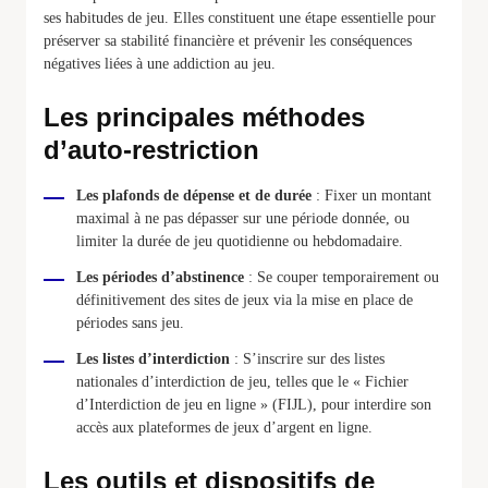
ses habitudes de jeu. Elles constituent une étape essentielle pour
préserver sa stabilité financière et prévenir les conséquences
négatives liées à une addiction au jeu.
Les principales méthodes
d’auto-restriction
Les plafonds de dépense et de durée
: Fixer un montant
maximal à ne pas dépasser sur une période donnée, ou
limiter la durée de jeu quotidienne ou hebdomadaire.
Les périodes d’abstinence
: Se couper temporairement ou
définitivement des sites de jeux via la mise en place de
périodes sans jeu.
Les listes d’interdiction
: S’inscrire sur des listes
nationales d’interdiction de jeu, telles que le « Fichier
d’Interdiction de jeu en ligne » (FIJL), pour interdire son
accès aux plateformes de jeux d’argent en ligne.
Les outils et dispositifs de