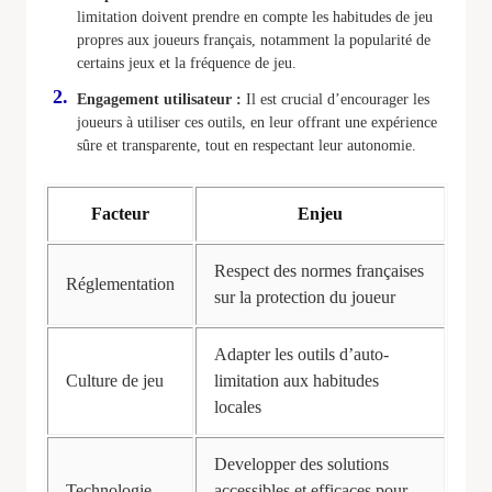
limitation doivent prendre en compte les habitudes de jeu
propres aux joueurs français, notamment la popularité de
certains jeux et la fréquence de jeu.
Engagement utilisateur :
Il est crucial d’encourager les
joueurs à utiliser ces outils, en leur offrant une expérience
sûre et transparente, tout en respectant leur autonomie.
Facteur
Enjeu
Respect des normes françaises
Réglementation
sur la protection du joueur
Adapter les outils d’auto-
Culture de jeu
limitation aux habitudes
locales
Developper des solutions
Technologie
accessibles et efficaces pour