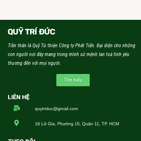
Tiền thân là Quỹ Từ thiện Công ty Phát Tiến. Đại diện cho những
con người nơi đây mang trong mình sứ mệnh lan toả tình yêu
thương đến với mọi người.
Tìm hiểu
LIÊN HỆ
quytriduc@gmail.com
16 Lữ Gia, Phường 15, Quận 11, TP. HCM