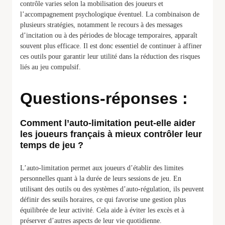
contrôle varies selon la mobilisation des joueurs et
l’accompagnement psychologique éventuel. La combinaison de
plusieurs stratégies, notamment le recours à des messages
d’incitation ou à des périodes de blocage temporaires, apparaît
souvent plus efficace. Il est donc essentiel de continuer à affiner
ces outils pour garantir leur utilité dans la réduction des risques
liés au jeu compulsif.
Questions-réponses :
Comment l’auto-limitation peut-elle aider
les joueurs français à mieux contrôler leur
temps de jeu ?
L’auto-limitation permet aux joueurs d’établir des limites
personnelles quant à la durée de leurs sessions de jeu. En
utilisant des outils ou des systèmes d’auto-régulation, ils peuvent
définir des seuils horaires, ce qui favorise une gestion plus
équilibrée de leur activité. Cela aide à éviter les excès et à
préserver d’autres aspects de leur vie quotidienne.