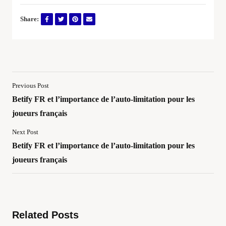
Share:
Previous Post
Betify FR et l’importance de l’auto-limitation pour les
joueurs français
Next Post
Betify FR et l’importance de l’auto-limitation pour les
joueurs français
Related Posts