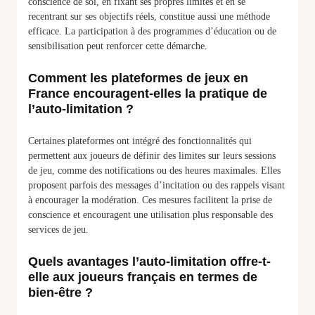
conscience de soi, en fixant ses propres limites et en se
recentrant sur ses objectifs réels, constitue aussi une méthode
efficace. La participation à des programmes d’éducation ou de
sensibilisation peut renforcer cette démarche.
Comment les plateformes de jeux en
France encouragent-elles la pratique de
l’auto-limitation ?
Certaines plateformes ont intégré des fonctionnalités qui
permettent aux joueurs de définir des limites sur leurs sessions
de jeu, comme des notifications ou des heures maximales. Elles
proposent parfois des messages d’incitation ou des rappels visant
à encourager la modération. Ces mesures facilitent la prise de
conscience et encouragent une utilisation plus responsable des
services de jeu.
Quels avantages l’auto-limitation offre-t-
elle aux joueurs français en termes de
bien-être ?