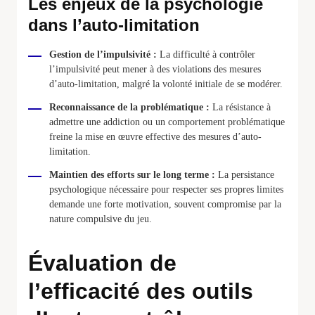
Les enjeux de la psychologie
dans l’auto-limitation
Gestion de l’impulsivité :
La difficulté à contrôler
l’impulsivité peut mener à des violations des mesures
d’auto-limitation, malgré la volonté initiale de se modérer.
Reconnaissance de la problématique :
La résistance à
admettre une addiction ou un comportement problématique
freine la mise en œuvre effective des mesures d’auto-
limitation.
Maintien des efforts sur le long terme :
La persistance
psychologique nécessaire pour respecter ses propres limites
demande une forte motivation, souvent compromise par la
nature compulsive du jeu.
Évaluation de
l’efficacité des outils