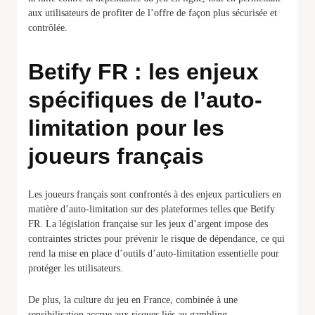
aux utilisateurs de profiter de l’offre de façon plus sécurisée et
contrôlée.
Betify FR : les enjeux
spécifiques de l’auto-
limitation pour les
joueurs français
Les joueurs français sont confrontés à des enjeux particuliers en
matière d’auto-limitation sur des plateformes telles que Betify
FR. La législation française sur les jeux d’argent impose des
contraintes strictes pour prévenir le risque de dépendance, ce qui
rend la mise en place d’outils d’auto-limitation essentielle pour
protéger les utilisateurs.
De plus, la culture du jeu en France, combinée à une
sensibilisation accrue aux risques liés au gambling