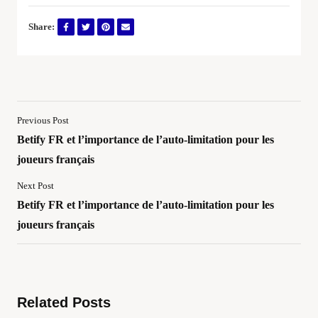
Share:
Previous Post
Betify FR et l’importance de l’auto-limitation pour les
joueurs français
Next Post
Betify FR et l’importance de l’auto-limitation pour les
joueurs français
Related Posts