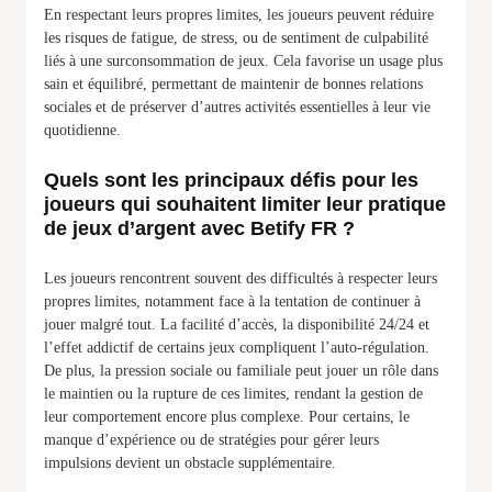
En respectant leurs propres limites, les joueurs peuvent réduire
les risques de fatigue, de stress, ou de sentiment de culpabilité
liés à une surconsommation de jeux. Cela favorise un usage plus
sain et équilibré, permettant de maintenir de bonnes relations
sociales et de préserver d’autres activités essentielles à leur vie
quotidienne.
Quels sont les principaux défis pour les
joueurs qui souhaitent limiter leur pratique
de jeux d’argent avec Betify FR ?
Les joueurs rencontrent souvent des difficultés à respecter leurs
propres limites, notamment face à la tentation de continuer à
jouer malgré tout. La facilité d’accès, la disponibilité 24/24 et
l’effet addictif de certains jeux compliquent l’auto-régulation.
De plus, la pression sociale ou familiale peut jouer un rôle dans
le maintien ou la rupture de ces limites, rendant la gestion de
leur comportement encore plus complexe. Pour certains, le
manque d’expérience ou de stratégies pour gérer leurs
impulsions devient un obstacle supplémentaire.