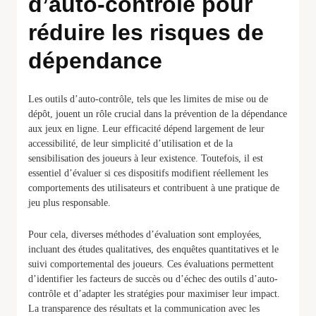
d’auto-contrôle pour
réduire les risques de
dépendance
Les outils d’auto-contrôle, tels que les limites de mise ou de
dépôt, jouent un rôle crucial dans la prévention de la dépendance
aux jeux en ligne. Leur efficacité dépend largement de leur
accessibilité, de leur simplicité d’utilisation et de la
sensibilisation des joueurs à leur existence. Toutefois, il est
essentiel d’évaluer si ces dispositifs modifient réellement les
comportements des utilisateurs et contribuent à une pratique de
jeu plus responsable.
Pour cela, diverses méthodes d’évaluation sont employées,
incluant des études qualitatives, des enquêtes quantitatives et le
suivi comportemental des joueurs. Ces évaluations permettent
d’identifier les facteurs de succès ou d’échec des outils d’auto-
contrôle et d’adapter les stratégies pour maximiser leur impact.
La transparence des résultats et la communication avec les