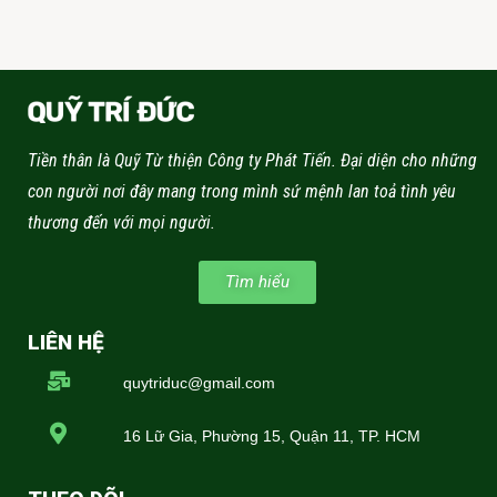
Tiền thân là Quỹ Từ thiện Công ty Phát Tiến. Đại diện cho những
con người nơi đây mang trong mình sứ mệnh lan toả tình yêu
thương đến với mọi người.
Tìm hiểu
LIÊN HỆ
quytriduc@gmail.com
16 Lữ Gia, Phường 15, Quận 11, TP. HCM