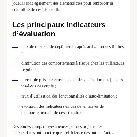
joueurs sont également des éléments clés pour renforcer la
crédibilité de ces dispositifs.
Les principaux indicateurs
d’évaluation
taux de mise ou de dépôt réduit après activation des limites
;
diminution des comportements à risque chez les utilisateurs
réguliers ;
niveau de prise de conscience et de satisfaction des joueurs
vis-à-vis des outils ;
taux d’utilisation des fonctionnalités d’auto-limitation ;
évolution des indicateurs en cas de tentatives de
contournement ou de désactivation.
Des études comparatives menées par des organismes
indépendants ont montré que l’efficience des outils d’auto-