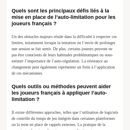
Quels sont les principaux défis liés à la
mise en place de l’auto-limitation pour les
joueurs français ?
Un des obstacles majeurs réside dans la difficulté à respecter ces
limites, notamment lorsque la tentation ou l’envie de prolonger
une session se fait sentir. De plus, certains joueurs peuvent ne
pas être conscients de leurs habitudes problématiques ou sous-
estimer l’importance de l’auto-régulation. La résistance au
changement peut également représenter un frein à l’application
de ces mécanismes.
Quels outils ou méthodes peuvent aider
les joueurs français à appliquer l’auto-
limitation ?
Il existe différentes approches, telles que l’utilisation de logiciels
de contrôle du temps de jeu intégrés dans certaines plateformes
ou la mise en place de rappels externes. La pratique de la