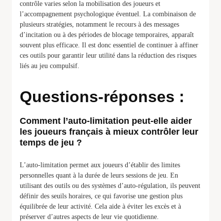
contrôle varies selon la mobilisation des joueurs et
l’accompagnement psychologique éventuel. La combinaison de
plusieurs stratégies, notamment le recours à des messages
d’incitation ou à des périodes de blocage temporaires, apparaît
souvent plus efficace. Il est donc essentiel de continuer à affiner
ces outils pour garantir leur utilité dans la réduction des risques
liés au jeu compulsif.
Questions-réponses :
Comment l’auto-limitation peut-elle aider
les joueurs français à mieux contrôler leur
temps de jeu ?
L’auto-limitation permet aux joueurs d’établir des limites
personnelles quant à la durée de leurs sessions de jeu. En
utilisant des outils ou des systèmes d’auto-régulation, ils peuvent
définir des seuils horaires, ce qui favorise une gestion plus
équilibrée de leur activité. Cela aide à éviter les excès et à
préserver d’autres aspects de leur vie quotidienne.