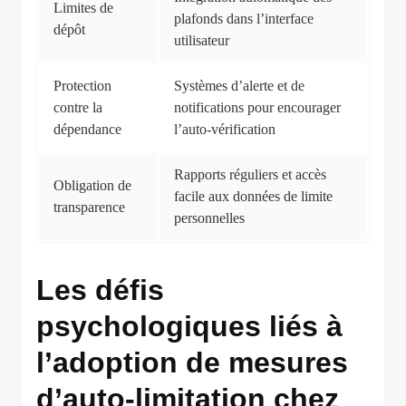
Limites de
plafonds dans l’interface
dépôt
utilisateur
Protection
Systèmes d’alerte et de
contre la
notifications pour encourager
dépendance
l’auto-vérification
Rapports réguliers et accès
Obligation de
facile aux données de limite
transparence
personnelles
Les défis
psychologiques liés à
l’adoption de mesures
d’auto-limitation chez