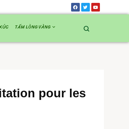
XÚC
TẤM LÒNG VÀNG
itation pour les