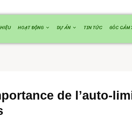
THIỆU
HOẠT ĐỘNG
DỰ ÁN
TIN TỨC
GÓC CẢM 
mportance de l’auto-lim
s