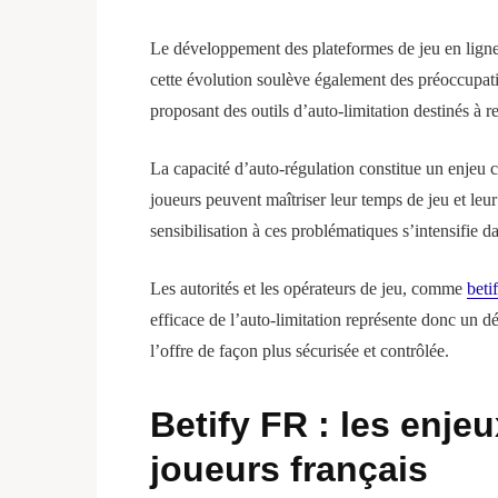
Le développement des plateformes de jeu en ligne 
cette évolution soulève également des préoccupat
proposant des outils d’auto-limitation destinés à re
La capacité d’auto-régulation constitue un enjeu c
joueurs peuvent maîtriser leur temps de jeu et leu
sensibilisation à ces problématiques s’intensifie da
Les autorités et les opérateurs de jeu, comme
betif
efficace de l’auto-limitation représente donc un dé
l’offre de façon plus sécurisée et contrôlée.
Betify FR : les enjeu
joueurs français