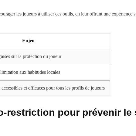
courager les joueurs à utiliser ces outils, en leur offrant une expérience s
Enjeu
ises sur la protection du joueur
-limitation aux habitudes locales
accessibles et efficaces pour tous les profils de joueurs
o-restriction pour prévenir l