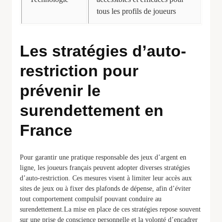
tous les profils de joueurs
Les stratégies d’auto-
restriction pour
prévenir le
surendettement en
France
Pour garantir une pratique responsable des jeux d’argent en
ligne, les joueurs français peuvent adopter diverses stratégies
d’auto-restriction. Ces mesures visent à limiter leur accès aux
sites de jeux ou à fixer des plafonds de dépense, afin d’éviter
tout comportement compulsif pouvant conduire au
surendettement.La mise en place de ces stratégies repose souvent
sur une prise de conscience personnelle et la volonté d’encadrer