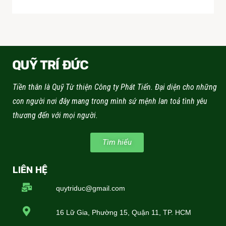
Tiền thân là Quỹ Từ thiện Công ty Phát Tiến. Đại diện cho những
con người nơi đây mang trong mình sứ mệnh lan toả tình yêu
thương đến với mọi người.
Tìm hiểu
LIÊN HỆ
quytriduc@gmail.com
16 Lữ Gia, Phường 15, Quận 11, TP. HCM