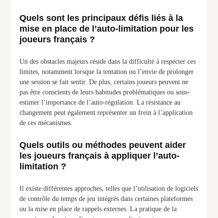
Quels sont les principaux défis liés à la
mise en place de l’auto-limitation pour les
joueurs français ?
Un des obstacles majeurs réside dans la difficulté à respecter ces
limites, notamment lorsque la tentation ou l’envie de prolonger
une session se fait sentir. De plus, certains joueurs peuvent ne
pas être conscients de leurs habitudes problématiques ou sous-
estimer l’importance de l’auto-régulation. La résistance au
changement peut également représenter un frein à l’application
de ces mécanismes.
Quels outils ou méthodes peuvent aider
les joueurs français à appliquer l’auto-
limitation ?
Il existe différentes approches, telles que l’utilisation de logiciels
de contrôle du temps de jeu intégrés dans certaines plateformes
ou la mise en place de rappels externes. La pratique de la