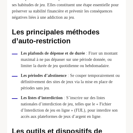
ses habitudes de jeu. Elles constituent une étape essentielle pour
préserver sa stabilité financière et prévenir les conséquences
négatives liées à une addiction au jeu.
Les principales méthodes
d’auto-restriction
Les plafonds de dépense et de durée
: Fixer un montant
maximal à ne pas dépasser sur une période donnée, ou
limiter la durée de jeu quotidienne ou hebdomadaire.
Les périodes d’abstinence
: Se couper temporairement ou
définitivement des sites de jeux via la mise en place de
périodes sans jeu.
Les listes d’interdiction
: S’inscrire sur des listes
nationales d’interdiction de jeu, telles que le « Fichier
d’Interdiction de jeu en ligne » (FIJL), pour interdire son
accès aux plateformes de jeux d’argent en ligne.
Les outils et dispositifs de