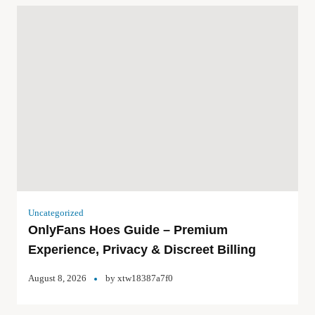
Uncategorized
OnlyFans Hoes Guide – Premium
Experience, Privacy & Discreet Billing
August 8, 2026
by
xtw18387a7f0