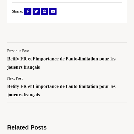
Share:
Previous Post
Betify FR et l’importance de l’auto-limitation pour les
joueurs français
Next Post
Betify FR et l’importance de l’auto-limitation pour les
joueurs français
Related Posts