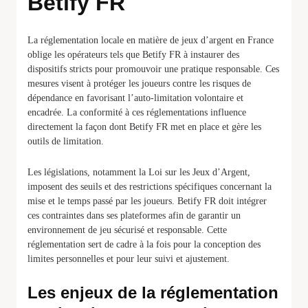
Betify FR
La réglementation locale en matière de jeux d’argent en France
oblige les opérateurs tels que Betify FR à instaurer des
dispositifs stricts pour promouvoir une pratique responsable. Ces
mesures visent à protéger les joueurs contre les risques de
dépendance en favorisant l’auto-limitation volontaire et
encadrée. La conformité à ces réglementations influence
directement la façon dont Betify FR met en place et gère les
outils de limitation.
Les législations, notamment la Loi sur les Jeux d’Argent,
imposent des seuils et des restrictions spécifiques concernant la
mise et le temps passé par les joueurs. Betify FR doit intégrer
ces contraintes dans ses plateformes afin de garantir un
environnement de jeu sécurisé et responsable. Cette
réglementation sert de cadre à la fois pour la conception des
limites personnelles et pour leur suivi et ajustement.
Les enjeux de la réglementation