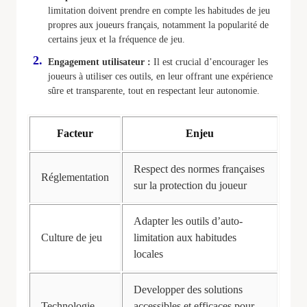
limitation doivent prendre en compte les habitudes de jeu
propres aux joueurs français, notamment la popularité de
certains jeux et la fréquence de jeu.
Engagement utilisateur :
Il est crucial d’encourager les
joueurs à utiliser ces outils, en leur offrant une expérience
sûre et transparente, tout en respectant leur autonomie.
Facteur
Enjeu
Respect des normes françaises
Réglementation
sur la protection du joueur
Adapter les outils d’auto-
Culture de jeu
limitation aux habitudes
locales
Developper des solutions
Technologie
accessibles et efficaces pour