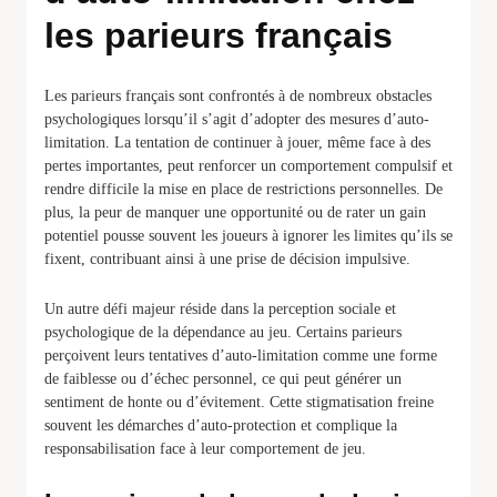
les parieurs français
Les parieurs français sont confrontés à de nombreux obstacles
psychologiques lorsqu’il s’agit d’adopter des mesures d’auto-
limitation. La tentation de continuer à jouer, même face à des
pertes importantes, peut renforcer un comportement compulsif et
rendre difficile la mise en place de restrictions personnelles. De
plus, la peur de manquer une opportunité ou de rater un gain
potentiel pousse souvent les joueurs à ignorer les limites qu’ils se
fixent, contribuant ainsi à une prise de décision impulsive.
Un autre défi majeur réside dans la perception sociale et
psychologique de la dépendance au jeu. Certains parieurs
perçoivent leurs tentatives d’auto-limitation comme une forme
de faiblesse ou d’échec personnel, ce qui peut générer un
sentiment de honte ou d’évitement. Cette stigmatisation freine
souvent les démarches d’auto-protection et complique la
responsabilisation face à leur comportement de jeu.