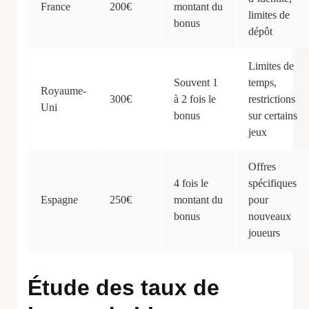
France
200€
montant du
limites de
bonus
dépôt
Limites de
Souvent 1
temps,
Royaume-
300€
à 2 fois le
restrictions
Uni
bonus
sur certains
jeux
Offres
4 fois le
spécifiques
Espagne
250€
montant du
pour
bonus
nouveaux
joueurs
Étude des taux de