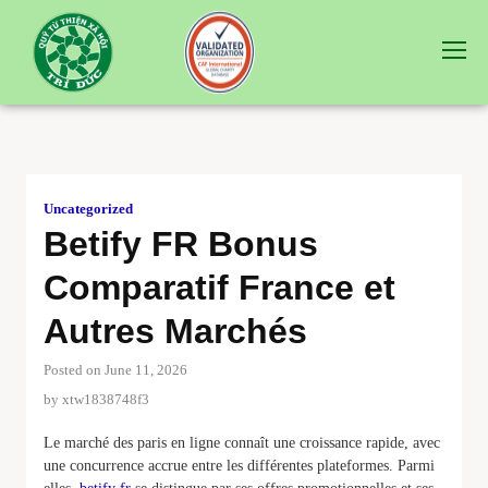
Uncategorized
Betify FR Bonus
Comparatif France et
Autres Marchés
Posted on June 11, 2026
by
xtw1838748f3
Le marché des paris en ligne connaît une croissance rapide, avec
une concurrence accrue entre les différentes plateformes. Parmi