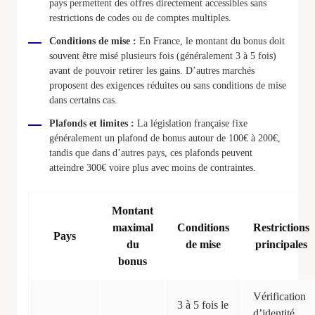
pays permettent des offres directement accessibles sans
restrictions de codes ou de comptes multiples.
Conditions de mise :
En France, le montant du bonus doit
souvent être misé plusieurs fois (généralement 3 à 5 fois)
avant de pouvoir retirer les gains. D’autres marchés
proposent des exigences réduites ou sans conditions de mise
dans certains cas.
Plafonds et limites :
La législation française fixe
généralement un plafond de bonus autour de 100€ à 200€,
tandis que dans d’autres pays, ces plafonds peuvent
atteindre 300€ voire plus avec moins de contraintes.
Montant
maximal
Conditions
Restrictions
Pays
du
de mise
principales
bonus
Vérification
3 à 5 fois le
d’identité,