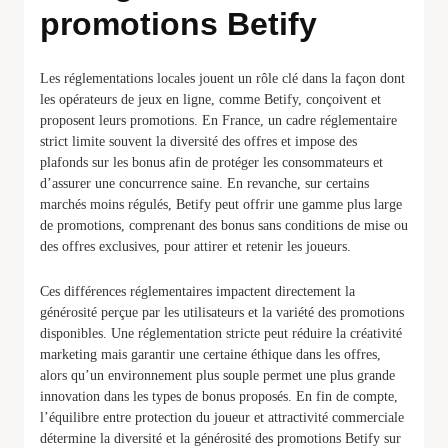
promotions Betify
Les réglementations locales jouent un rôle clé dans la façon dont
les opérateurs de jeux en ligne, comme Betify, conçoivent et
proposent leurs promotions. En France, un cadre réglementaire
strict limite souvent la diversité des offres et impose des
plafonds sur les bonus afin de protéger les consommateurs et
d’assurer une concurrence saine. En revanche, sur certains
marchés moins régulés, Betify peut offrir une gamme plus large
de promotions, comprenant des bonus sans conditions de mise ou
des offres exclusives, pour attirer et retenir les joueurs.
Ces différences réglementaires impactent directement la
générosité perçue par les utilisateurs et la variété des promotions
disponibles. Une réglementation stricte peut réduire la créativité
marketing mais garantir une certaine éthique dans les offres,
alors qu’un environnement plus souple permet une plus grande
innovation dans les types de bonus proposés. En fin de compte,
l’équilibre entre protection du joueur et attractivité commerciale
détermine la diversité et la générosité des promotions Betify sur