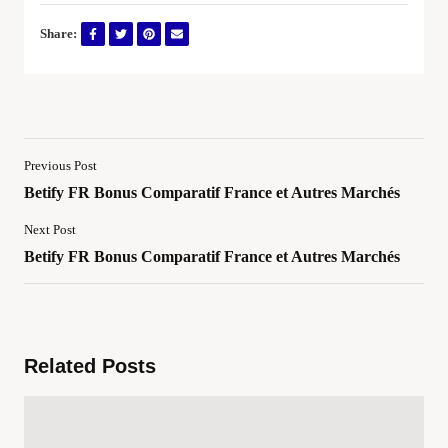
Share:
Previous Post
Betify FR Bonus Comparatif France et Autres Marchés
Next Post
Betify FR Bonus Comparatif France et Autres Marchés
Related Posts