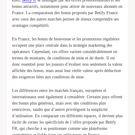
elles,
betify fr
se distingue par ses offres promotionnelles et ses
bonus attractifs, notamment pour attirer de nouveaux abonnés en
France. La comparaison des bonus proposés par Betify France
avec ceux des autres marchés permet de mieux comprendre ses
avantages compétitifs.
En France, les bonus de bienvenue et les promotions régulières
occupent une place centrale dans la stratégie marketing des
opérateurs. Cependant, ces offres varient considérablement en
termes de montants, de conditions de mise et de durée. Il est
donc essentiel pour les joueurs d’évaluer non seulement la valeur
affichée des bonus, mais aussi leur réelle valeur après déduction
des exigences liées aux conditions de mise.
Les différences entre les marchés français, européens et
internationaux sont également à considérer. Certains pays offrent
des bonus plus généreux, mais avec des conditions plus
restrictives, tandis que d’autres privilégient la simplicité
d’utilisation. En comparant ces différents espaces, il devient plus
facile de cerner les spécificités de l’offre proposée par Betify
FR, qui cherche à se positionner comme une plateforme
compétitive et fiable pour ses utilisateurs en France.