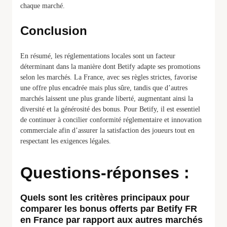
chaque marché.
Conclusion
En résumé, les réglementations locales sont un facteur
déterminant dans la manière dont Betify adapte ses promotions
selon les marchés. La France, avec ses règles strictes, favorise
une offre plus encadrée mais plus sûre, tandis que d’autres
marchés laissent une plus grande liberté, augmentant ainsi la
diversité et la générosité des bonus. Pour Betify, il est essentiel
de continuer à concilier conformité réglementaire et innovation
commerciale afin d’assurer la satisfaction des joueurs tout en
respectant les exigences légales.
Questions-réponses :
Quels sont les critères principaux pour
comparer les bonus offerts par Betify FR
en France par rapport aux autres marchés