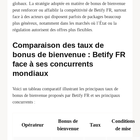
globaux. La stratégie adoptée en matière de bonus de bienvenue
peut renforcer ou affaiblir la compétitivité de Betify FR, surtout
face à des acteurs qui disposent parfois de packages beaucoup
plus généreux, notamment dans les marchés où l’État ou la
régulation autorisent des offres plus flexibles.
Comparaison des taux de
bonus de bienvenue : Betify FR
face à ses concurrents
mondiaux
Voici un tableau comparatif illustrant les principaux taux de
bonus de bienvenue proposés par Betify FR et ses principaux
concurrents :
Bonus de
Conditions
Opérateur
Taux
bienvenue
de mise