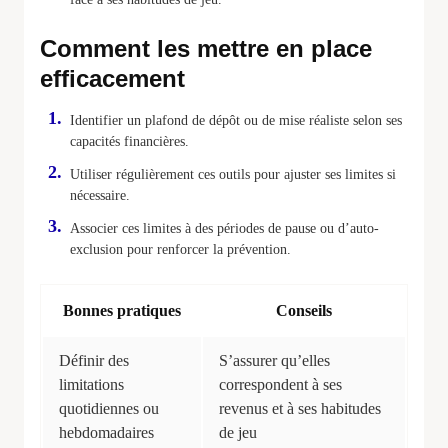
Comment les mettre en place
efficacement
Identifier un plafond de dépôt ou de mise réaliste selon ses
capacités financières.
Utiliser régulièrement ces outils pour ajuster ses limites si
nécessaire.
Associer ces limites à des périodes de pause ou d’auto-
exclusion pour renforcer la prévention.
Bonnes pratiques
Conseils
Définir des
S’assurer qu’elles
limitations
correspondent à ses
quotidiennes ou
revenus et à ses habitudes
hebdomadaires
de jeu