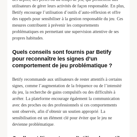
utilisateurs de gérer leurs activités de façon responsable. En plus,
Betify encourage l’utilisation d’outils d’auto-réflexion et offre
des rappels pour sensibiliser à la gestion responsable du jeu. Ces
mesures contribuent à prévenir les comportements
problématiques en permettant une supervision attentive de ses
propres habitudes.
Quels conseils sont fournis par Betify
pour reconnaître les signes d’un
comportement de jeu problématique ?
Betify recommande aux utilisateurs de rester attentifs à certains
signes, comme l’augmentation de la fréquence ou de l’intensité
du jeu, la recherche de gains compulsifs ou des difficultés à
arrêter. La plateforme encourage également la communication
avec des proches ou des professionnels si ces comportements
sont observés, afin d’obtenir un soutien approprié. La
sensibilisation est un élément clé pour éviter que le jeu ne
devienne problématique.