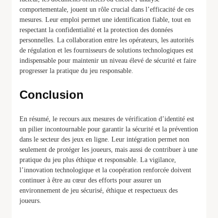
comportementale, jouent un rôle crucial dans l’efficacité de ces
mesures. Leur emploi permet une identification fiable, tout en
respectant la confidentialité et la protection des données
personnelles. La collaboration entre les opérateurs, les autorités
de régulation et les fournisseurs de solutions technologiques est
indispensable pour maintenir un niveau élevé de sécurité et faire
progresser la pratique du jeu responsable.
Conclusion
En résumé, le recours aux mesures de vérification d’identité est
un pilier incontournable pour garantir la sécurité et la prévention
dans le secteur des jeux en ligne. Leur intégration permet non
seulement de protéger les joueurs, mais aussi de contribuer à une
pratique du jeu plus éthique et responsable. La vigilance,
l’innovation technologique et la coopération renforcée doivent
continuer à être au cœur des efforts pour assurer un
environnement de jeu sécurisé, éthique et respectueux des
joueurs.