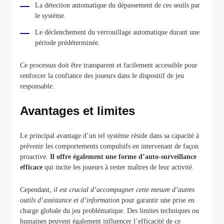
La détection automatique du dépassement de ces seuils par
le système.
Le déclenchement du verrouillage automatique durant une
période prédéterminée.
Ce processus doit être transparent et facilement accessible pour
renforcer la confiance des joueurs dans le dispositif de jeu
responsable.
Avantages et limites
Le principal avantage d’un tel système réside dans sa capacité à
prévenir les comportements compulsifs en intervenant de façon
proactive.
Il offre également une forme d’auto-surveillance
efficace
qui incite les joueurs à rester maîtres de leur activité.
Cependant,
il est crucial d’accompagner cette mesure d’autres
outils d’assistance et d’information
pour garantir une prise en
charge globale du jeu problématique. Des limites techniques ou
humaines peuvent également influencer l’efficacité de ce