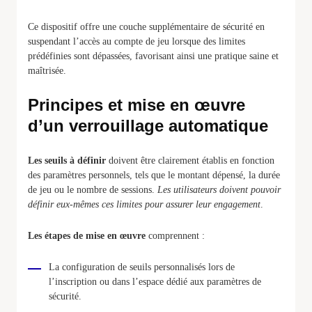
Ce dispositif offre une couche supplémentaire de sécurité en
suspendant l’accès au compte de jeu lorsque des limites
prédéfinies sont dépassées, favorisant ainsi une pratique saine et
maîtrisée.
Principes et mise en œuvre
d’un verrouillage automatique
Les seuils à définir
doivent être clairement établis en fonction
des paramètres personnels, tels que le montant dépensé, la durée
de jeu ou le nombre de sessions.
Les utilisateurs doivent pouvoir
définir eux-mêmes ces limites pour assurer leur engagement
.
Les étapes de mise en œuvre
comprennent :
La configuration de seuils personnalisés lors de
l’inscription ou dans l’espace dédié aux paramètres de
sécurité.