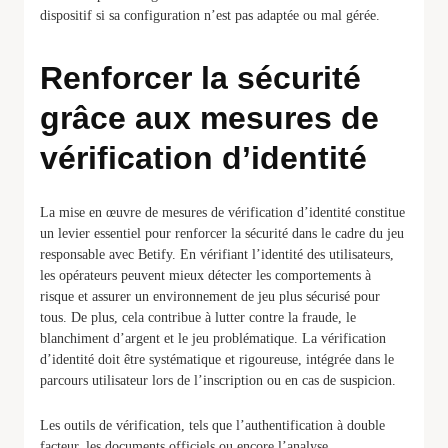
dispositif si sa configuration n’est pas adaptée ou mal gérée.
Renforcer la sécurité
grâce aux mesures de
vérification d’identité
La mise en œuvre de mesures de vérification d’identité constitue
un levier essentiel pour renforcer la sécurité dans le cadre du jeu
responsable avec Betify. En vérifiant l’identité des utilisateurs,
les opérateurs peuvent mieux détecter les comportements à
risque et assurer un environnement de jeu plus sécurisé pour
tous. De plus, cela contribue à lutter contre la fraude, le
blanchiment d’argent et le jeu problématique. La vérification
d’identité doit être systématique et rigoureuse, intégrée dans le
parcours utilisateur lors de l’inscription ou en cas de suspicion.
Les outils de vérification, tels que l’authentification à double
facteur, les documents officiels ou encore l’analyse