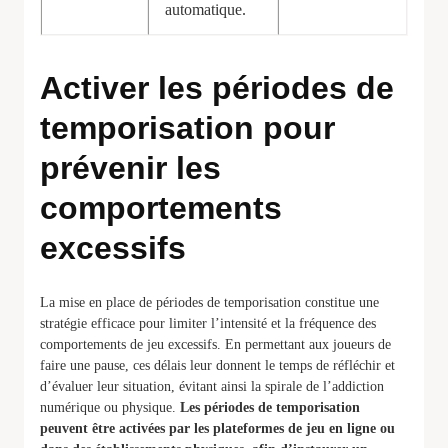
automatique.
Activer les périodes de
temporisation pour
prévenir les
comportements
excessifs
La mise en place de périodes de temporisation constitue une
stratégie efficace pour limiter l’intensité et la fréquence des
comportements de jeu excessifs. En permettant aux joueurs de
faire une pause, ces délais leur donnent le temps de réfléchir et
d’évaluer leur situation, évitant ainsi la spirale de l’addiction
numérique ou physique.
Les périodes de temporisation
peuvent être activées par les plateformes de jeu en ligne ou