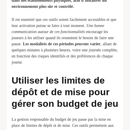
dans des établissements physiques, afin d’instaurer un
environnement plus sûr et contrôlé.
Il est essentiel que ces outils soient facilement accessibles et que
leur activation puisse se faire à tout moment.
Une bonne
communication autour de ces fonctionnalités
encourage les
joueurs à les utiliser quand ils ressentent le besoin de faire une
pause.
Les modalités de ces périodes peuvent varier
, allant de
quelques minutes à plusieurs heures, voire une journée complète,
en fonction des risques identifiés et des préférences de chaque
joueur.
Utiliser les limites de
dépôt et de mise pour
gérer son budget de jeu
La gestion responsable du budget de jeu passe par la mise en
place de limites de dépôt et de mise. Ces outils permettent aux