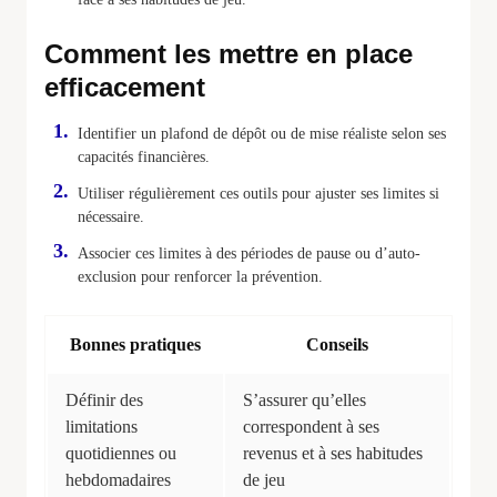
Comment les mettre en place
efficacement
Identifier un plafond de dépôt ou de mise réaliste selon ses
capacités financières.
Utiliser régulièrement ces outils pour ajuster ses limites si
nécessaire.
Associer ces limites à des périodes de pause ou d’auto-
exclusion pour renforcer la prévention.
Bonnes pratiques
Conseils
Définir des
S’assurer qu’elles
limitations
correspondent à ses
quotidiennes ou
revenus et à ses habitudes
hebdomadaires
de jeu