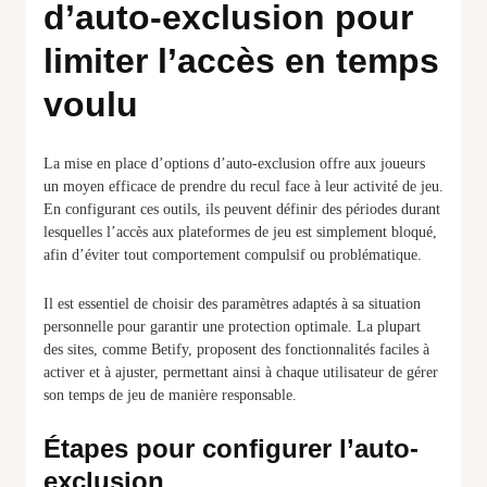
d’auto-exclusion pour
limiter l’accès en temps
voulu
La mise en place d’options d’auto-exclusion offre aux joueurs
un moyen efficace de prendre du recul face à leur activité de jeu.
En configurant ces outils, ils peuvent définir des périodes durant
lesquelles l’accès aux plateformes de jeu est simplement bloqué,
afin d’éviter tout comportement compulsif ou problématique.
Il est essentiel de choisir des paramètres adaptés à sa situation
personnelle pour garantir une protection optimale. La plupart
des sites, comme Betify, proposent des fonctionnalités faciles à
activer et à ajuster, permettant ainsi à chaque utilisateur de gérer
son temps de jeu de manière responsable.
Étapes pour configurer l’auto-
exclusion