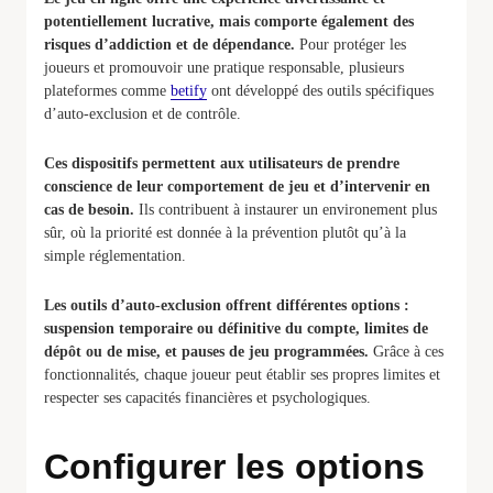
potentiellement lucrative, mais comporte également des
risques d’addiction et de dépendance.
Pour protéger les
joueurs et promouvoir une pratique responsable, plusieurs
plateformes comme
betify
ont développé des outils spécifiques
d’auto-exclusion et de contrôle.
Ces dispositifs permettent aux utilisateurs de prendre
conscience de leur comportement de jeu et d’intervenir en
cas de besoin.
Ils contribuent à instaurer un environement plus
sûr, où la priorité est donnée à la prévention plutôt qu’à la
simple réglementation.
Les outils d’auto-exclusion offrent différentes options :
suspension temporaire ou définitive du compte, limites de
dépôt ou de mise, et pauses de jeu programmées.
Grâce à ces
fonctionnalités, chaque joueur peut établir ses propres limites et
respecter ses capacités financières et psychologiques.
Configurer les options