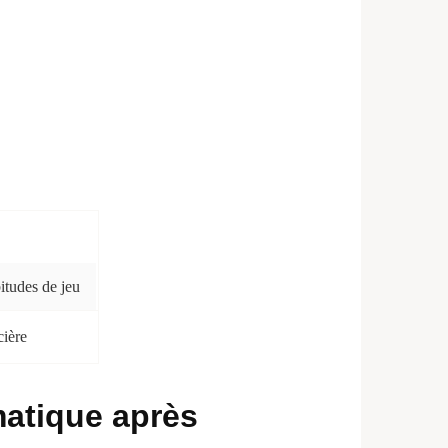
itudes de jeu
cière
matique après