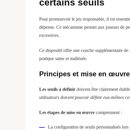
certains seuils
Pour promouvoir le jeu responsable, il est essentie
dépense. Ce mécanisme permet aux joueurs de pren
excessives.
Ce dispositif offre une couche supplémentaire de s
pratique saine et maîtrisée.
Principes et mise en œuvre
Les seuils à définir
doivent être clairement établ
utilisateurs doivent pouvoir définir eux-mêmes ce
Les étapes de mise en œuvre
comprennent :
La configuration de seuils personnalisés lors