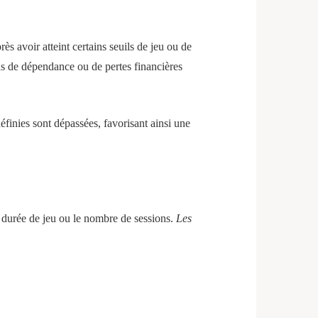
s avoir atteint certains seuils de jeu ou de
s de dépendance ou de pertes financières
finies sont dépassées, favorisant ainsi une
a durée de jeu ou le nombre de sessions.
Les