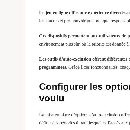
Le jeu en ligne offre une expérience divertiss
les joueurs et promouvoir une pratique responsab
Ces dispositifs permettent aux utilisateurs de
environement plus sûr, où la priorité est donnée à
Les outils d’auto-exclusion offrent différentes
programmées.
Grâce à ces fonctionnalités, chaqu
Configurer les optio
voulu
La mise en place d’options d’auto-exclusion offre 
définir des périodes durant lesquelles l’accès au