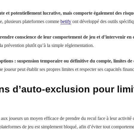
ante et potentiellement lucrative, mais comporte également des risq
le, plusieurs plateformes comme
betify
ont développé des outils spécifiq
 prendre conscience de leur comportement de jeu et d’intervenir en 
 la prévention plutôt qu’à la simple réglementation.
 options : suspension temporaire ou définitive du compte, limites de
e joueur peut établir ses propres limites et respecter ses capacités finan
ns d’auto-exclusion pour limi
aux joueurs un moyen efficace de prendre du recul face à leur activité d
x plateformes de jeu est simplement bloqué, afin d’éviter tout comporte