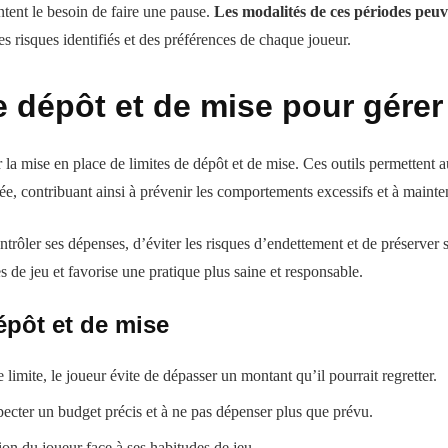
entent le besoin de faire une pause.
Les modalités de ces périodes peuv
s risques identifiés et des préférences de chaque joueur.
 de dépôt et de mise pour gére
 la mise en place de limites de dépôt et de mise. Ces outils permettent
, contribuant ainsi à prévenir les comportements excessifs et à mainten
contrôler ses dépenses, d’éviter les risques d’endettement et de préserver
es de jeu et favorise une pratique plus saine et responsable.
épôt et de mise
 limite, le joueur évite de dépasser un montant qu’il pourrait regretter.
specter un budget précis et à ne pas dépenser plus que prévu.
tion du joueur face à ses habitudes de jeu.