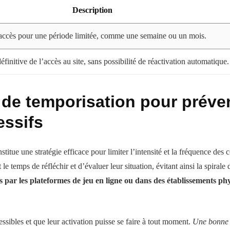
Description
accès pour une période limitée, comme une semaine ou un mois.
finitive de l’accès au site, sans possibilité de réactivation automatique.
 de temporisation pour préven
ssifs
titue une stratégie efficace pour limiter l’intensité et la fréquence de
 le temps de réfléchir et d’évaluer leur situation, évitant ainsi la spira
s par les plateformes de jeu en ligne ou dans des établissements p
cessibles et que leur activation puisse se faire à tout moment.
Une bonne 