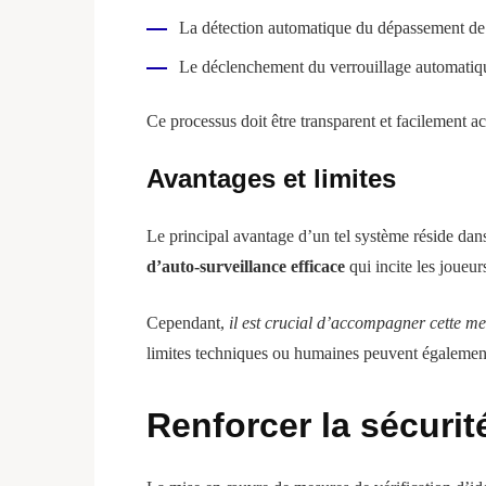
La détection automatique du dépassement de c
Le déclenchement du verrouillage automatiq
Ce processus doit être transparent et facilement ac
Avantages et limites
Le principal avantage d’un tel système réside dan
d’auto-surveillance efficace
qui incite les joueurs
Cependant,
il est crucial d’accompagner cette me
limites techniques ou humaines peuvent également i
Renforcer la sécurit