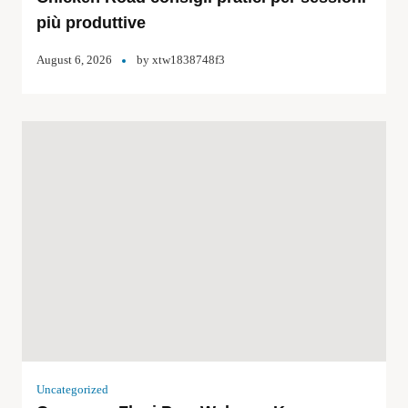
più produttive
August 6, 2026
by
xtw1838748f3
Uncategorized