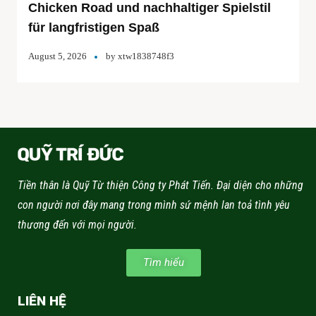
Chicken Road und nachhaltiger Spielstil
für langfristigen Spaß
August 5, 2026
by
xtw1838748f3
Tiền thân là Quỹ Từ thiện Công ty Phát Tiến. Đại diện cho những
con người nơi đây mang trong mình sứ mệnh lan toả tình yêu
thương đến với mọi người.
Tìm hiểu
LIÊN HỆ