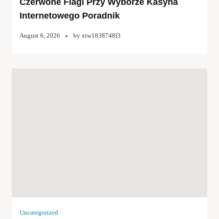
Czerwone Flagi Przy Wyborze Kasyna
Internetowego Poradnik
August 6, 2026
by
xtw1838748f3
Uncategorized