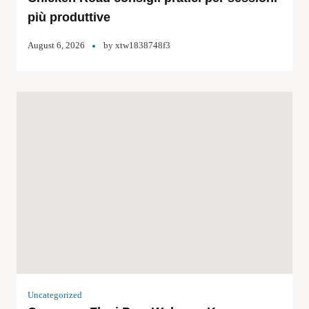
più produttive
August 6, 2026
by
xtw1838748f3
Uncategorized