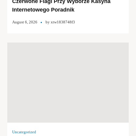
Czerwone Flagi Przy Wyborze Kasyna
Internetowego Poradnik
August 6, 2026
by
xtw1838748f3
Uncategorized