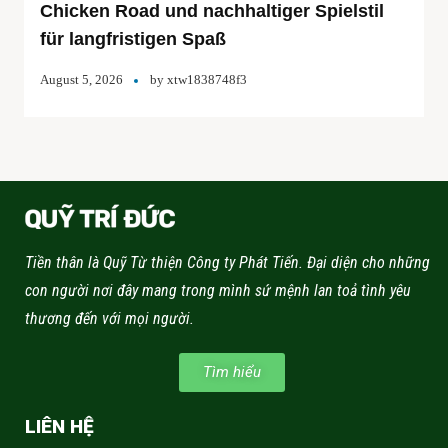
Chicken Road und nachhaltiger Spielstil
für langfristigen Spaß
August 5, 2026
by
xtw1838748f3
Tiền thân là Quỹ Từ thiện Công ty Phát Tiến. Đại diện cho những
con người nơi đây mang trong mình sứ mệnh lan toả tình yêu
thương đến với mọi người.
Tìm hiểu
LIÊN HỆ