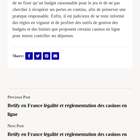
de ne fixer qu’un budget raisonnable pour le jeu et de ne pas
chercher à récupérer ses pertes en continu, afin de préserver une
pratique responsable. Enfin, il est judicieux de se tenir informé
des règles en vigueur et de profiter des outils de gestion des
budgets et des limites que proposent certains casinos en ligne
pour mieux contrôler ses dépenses.
Share:
Previous Post
Betify en France légalité et réglementation des casinos en
ligne
Next Post
Betify en France légalité et réglementation des casinos en