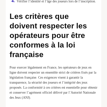
Vérifier l’identité et l’âge des joueurs lors de l’inscription.
Les critères que
doivent respecter les
opérateurs pour être
conformes à la loi
française
Pour exercer légalement en France, les opérateurs de jeux en
ligne doivent respecter un ensemble strict de critères fixés par la
législation française. Ces exigences visent à garantir la
transparence, la sécurité des joueurs et l’intégrité des jeux
proposés. La conformité à ces critères est essentielle pour obtenir
et conserver l’agrément officiel délivré par l’Autorité Nationale
des Jeux (ANJ).