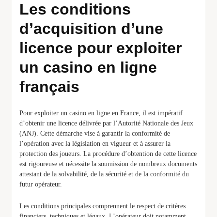
Les conditions
d’acquisition d’une
licence pour exploiter
un casino en ligne
français
Pour exploiter un casino en ligne en France, il est impératif
d’obtenir une licence délivrée par l’Autorité Nationale des Jeux
(ANJ). Cette démarche vise à garantir la conformité de
l’opération avec la législation en vigueur et à assurer la
protection des joueurs. La procédure d’obtention de cette licence
est rigoureuse et nécessite la soumission de nombreux documents
attestant de la solvabilité, de la sécurité et de la conformité du
futur opérateur.
Les conditions principales comprennent le respect de critères
financiers, techniques et légaux. L’opérateur doit notamment