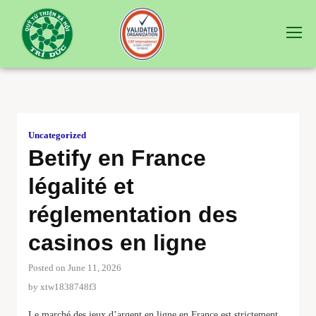
Uncategorized
Betify en France
légalité et
réglementation des
casinos en ligne
Posted on June 11, 2026
by
xtw1838748f3
Le marché des jeux d’argent en ligne en France est strictement