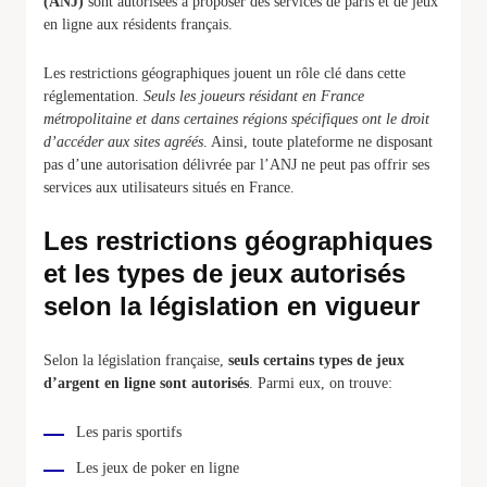
(ANJ)
sont autorisées à proposer des services de paris et de jeux
en ligne aux résidents français.
Les restrictions géographiques jouent un rôle clé dans cette
réglementation.
Seuls les joueurs résidant en France
métropolitaine et dans certaines régions spécifiques ont le droit
d’accéder aux sites agréés
. Ainsi, toute plateforme ne disposant
pas d’une autorisation délivrée par l’ANJ ne peut pas offrir ses
services aux utilisateurs situés en France.
Les restrictions géographiques
et les types de jeux autorisés
selon la législation en vigueur
Selon la législation française,
seuls certains types de jeux
d’argent en ligne sont autorisés
. Parmi eux, on trouve:
Les paris sportifs
Les jeux de poker en ligne