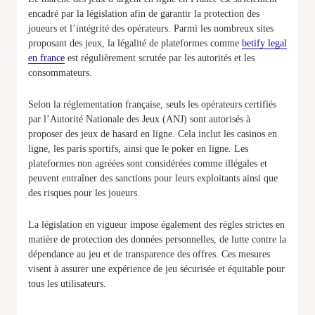
encadré par la législation afin de garantir la protection des
joueurs et l’intégrité des opérateurs. Parmi les nombreux sites
proposant des jeux, la légalité de plateformes comme
betify legal
en france
est régulièrement scrutée par les autorités et les
consommateurs.
Selon la réglementation française, seuls les opérateurs certifiés
par l’Autorité Nationale des Jeux (ANJ) sont autorisés à
proposer des jeux de hasard en ligne. Cela inclut les casinos en
ligne, les paris sportifs, ainsi que le poker en ligne. Les
plateformes non agréées sont considérées comme illégales et
peuvent entraîner des sanctions pour leurs exploitants ainsi que
des risques pour les joueurs.
La législation en vigueur impose également des règles strictes en
matière de protection des données personnelles, de lutte contre la
dépendance au jeu et de transparence des offres. Ces mesures
visent à assurer une expérience de jeu sécurisée et équitable pour
tous les utilisateurs.