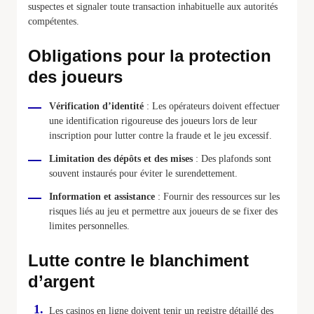
suspectes et signaler toute transaction inhabituelle aux autorités
compétentes.
Obligations pour la protection
des joueurs
Vérification d’identité
: Les opérateurs doivent effectuer
une identification rigoureuse des joueurs lors de leur
inscription pour lutter contre la fraude et le jeu excessif.
Limitation des dépôts et des mises
: Des plafonds sont
souvent instaurés pour éviter le surendettement.
Information et assistance
: Fournir des ressources sur les
risques liés au jeu et permettre aux joueurs de se fixer des
limites personnelles.
Lutte contre le blanchiment
d’argent
Les casinos en ligne doivent tenir un registre détaillé des