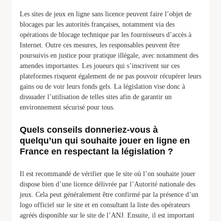
Les sites de jeux en ligne sans licence peuvent faire l’objet de
blocages par les autorités françaises, notamment via des
opérations de blocage technique par les fournisseurs d’accès à
Internet. Outre ces mesures, les responsables peuvent être
poursuivis en justice pour pratique illégale, avec notamment des
amendes importantes. Les joueurs qui s’inscrivent sur ces
plateformes risquent également de ne pas pouvoir récupérer leurs
gains ou de voir leurs fonds gels. La législation vise donc à
dissuader l’utilisation de telles sites afin de garantir un
environnement sécurisé pour tous.
Quels conseils donneriez-vous à
quelqu’un qui souhaite jouer en ligne en
France en respectant la législation ?
Il est recommandé de vérifier que le site où l’on souhaite jouer
dispose bien d’une licence délivrée par l’Autorité nationale des
jeux. Cela peut généralement être confirmé par la présence d’un
logo officiel sur le site et en consultant la liste des opérateurs
agréés disponible sur le site de l’ANJ. Ensuite, il est important