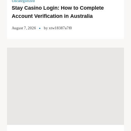
Uncategorized
Stay Casino Login: How to Complete
Account Verification in Australia
August 7, 2026
by
xtw18387a7f0