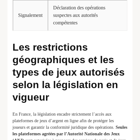
Déclaration des opérations
Signalement
suspectes aux autorités
compétentes
Les restrictions
géographiques et les
types de jeux autorisés
selon la législation en
vigueur
En France, la législation encadre strictement l’accès aux
plateformes de jeux d’argent en ligne afin de protéger les
joueurs et garantir la conformité juridique des opérations.
Seules
les plateformes agréées par l’Autorité Nationale des Jeux