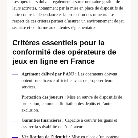
Les opérateurs doivent également assurer une saine gestion de
leurs activités, notamment par la mise en place de dispositifs de
lutte contre la dépendance et la protection des mineurs. Le
respect de ces critères permet d’assurer un environnement de jeu
sécurisé et conforme aux attentes réglementaires.
Critères essentiels pour la
conformité des opérateurs de
jeux en ligne en France
Agrément délivré par l’ANJ :
Les opérateurs doivent
obtenir une licence officielle avant de proposer leurs
services.
Protection des joueurs :
Mise en œuvre de dispositifs de
protection, comme la limitation des dépôts et l’auto-
exclusion.
Garanties financières :
Capacité à couvrir les gains et
assurer la solvabilité de l’opérateur.
Vérification de l’identité :
Mise en place d’un système