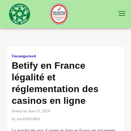
Uncategorized
Betify en France
légalité et
réglementation des
casinos en ligne
Posted on June 11, 2026
by
xtw1838748f3
Le marché des jeux d’argent en ligne en France est strictement