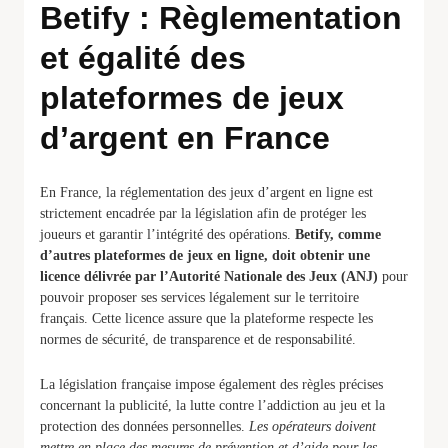
Betify : Règlementation
et égalité des
plateformes de jeux
d’argent en France
En France, la réglementation des jeux d’argent en ligne est
strictement encadrée par la législation afin de protéger les
joueurs et garantir l’intégrité des opérations.
Betify, comme
d’autres plateformes de jeux en ligne, doit obtenir une
licence délivrée par l’Autorité Nationale des Jeux (ANJ)
pour
pouvoir proposer ses services légalement sur le territoire
français. Cette licence assure que la plateforme respecte les
normes de sécurité, de transparence et de responsabilité.
La législation française impose également des règles précises
concernant la publicité, la lutte contre l’addiction au jeu et la
protection des données personnelles.
Les opérateurs doivent
mettre en place des mesures de prévention et d’aide pour les