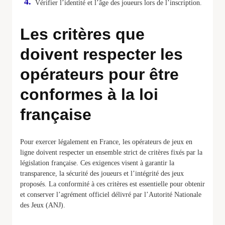
Vérifier l’identité et l’âge des joueurs lors de l’inscription.
Les critères que
doivent respecter les
opérateurs pour être
conformes à la loi
française
Pour exercer légalement en France, les opérateurs de jeux en
ligne doivent respecter un ensemble strict de critères fixés par la
législation française. Ces exigences visent à garantir la
transparence, la sécurité des joueurs et l’intégrité des jeux
proposés. La conformité à ces critères est essentielle pour obtenir
et conserver l’agrément officiel délivré par l’Autorité Nationale
des Jeux (ANJ).