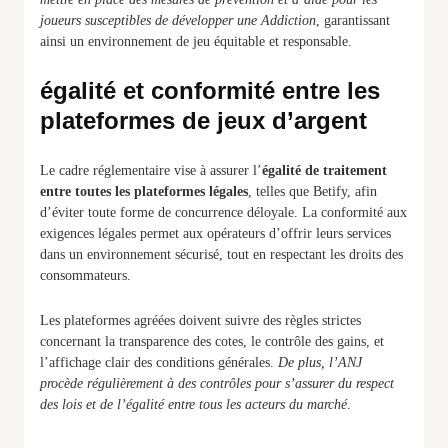
joueurs susceptibles de développer une Addiction
, garantissant
ainsi un environnement de jeu équitable et responsable.
égalité et conformité entre les
plateformes de jeux d’argent
Le cadre réglementaire vise à assurer l’
égalité de traitement
entre toutes les plateformes légales
, telles que Betify, afin
d’éviter toute forme de concurrence déloyale. La conformité aux
exigences légales permet aux opérateurs d’offrir leurs services
dans un environnement sécurisé, tout en respectant les droits des
consommateurs.
Les plateformes agréées doivent suivre des règles strictes
concernant la transparence des cotes, le contrôle des gains, et
l’affichage clair des conditions générales.
De plus, l’ANJ
procède régulièrement à des contrôles pour s’assurer du respect
des lois et de l’égalité entre tous les acteurs du marché
.