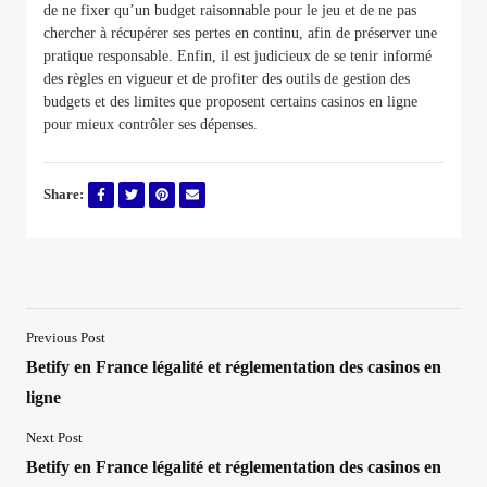
de ne fixer qu’un budget raisonnable pour le jeu et de ne pas
chercher à récupérer ses pertes en continu, afin de préserver une
pratique responsable. Enfin, il est judicieux de se tenir informé
des règles en vigueur et de profiter des outils de gestion des
budgets et des limites que proposent certains casinos en ligne
pour mieux contrôler ses dépenses.
Share:
Previous Post
Betify en France légalité et réglementation des casinos en
ligne
Next Post
Betify en France légalité et réglementation des casinos en