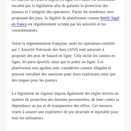
encadré par la législation afin de garantir la protection des
joueurs et l’intégrité des opérateurs. Parmi les nombreux sites
proposant des jeux, la légalité de plateformes comme
betify legal
en france
est régulièrement scrutée par les autorités et les
consommateurs.
Selon la réglementation française, seuls les opérateurs certifiés
par l’Autorité Nationale des Jeux (ANJ) sont autorisés à
proposer des jeux de hasard en ligne. Cela inclut les casinos en
ligne, les paris sportifs, ainsi que le poker en ligne. Les
plateformes non agréées sont considérées comme illégales et
peuvent entraîner des sanctions pour leurs exploitants ainsi que
des risques pour les joueurs.
La législation en vigueur impose également des règles strictes en
matière de protection des données personnelles, de lutte contre la
dépendance au jeu et de transparence des offres. Ces mesures
visent à assurer une expérience de jeu sécurisée et équitable pour
tous les utilisateurs.