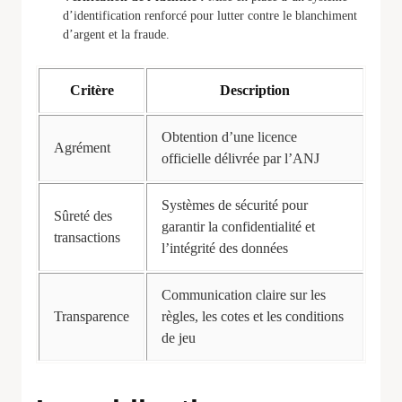
d’identification renforcé pour lutter contre le blanchiment
d’argent et la fraude.
Critère
Description
Obtention d’une licence
Agrément
officielle délivrée par l’ANJ
Systèmes de sécurité pour
Sûreté des
garantir la confidentialité et
transactions
l’intégrité des données
Communication claire sur les
Transparence
règles, les cotes et les conditions
de jeu