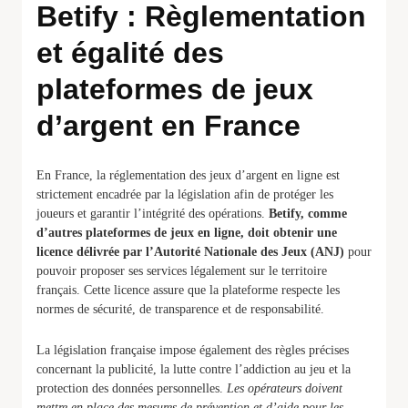
Betify : Règlementation
et égalité des
plateformes de jeux
d’argent en France
En France, la réglementation des jeux d’argent en ligne est
strictement encadrée par la législation afin de protéger les
joueurs et garantir l’intégrité des opérations.
Betify, comme
d’autres plateformes de jeux en ligne, doit obtenir une
licence délivrée par l’Autorité Nationale des Jeux (ANJ)
pour
pouvoir proposer ses services légalement sur le territoire
français. Cette licence assure que la plateforme respecte les
normes de sécurité, de transparence et de responsabilité.
La législation française impose également des règles précises
concernant la publicité, la lutte contre l’addiction au jeu et la
protection des données personnelles.
Les opérateurs doivent
mettre en place des mesures de prévention et d’aide pour les