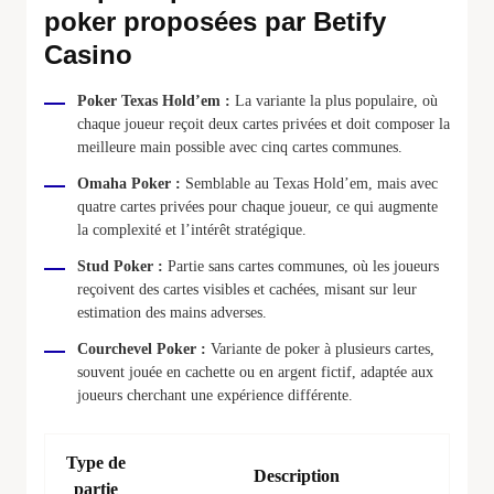
poker proposées par Betify
Casino
Poker Texas Hold’em :
La variante la plus populaire, où
chaque joueur reçoit deux cartes privées et doit composer la
meilleure main possible avec cinq cartes communes.
Omaha Poker :
Semblable au Texas Hold’em, mais avec
quatre cartes privées pour chaque joueur, ce qui augmente
la complexité et l’intérêt stratégique.
Stud Poker :
Partie sans cartes communes, où les joueurs
reçoivent des cartes visibles et cachées, misant sur leur
estimation des mains adverses.
Courchevel Poker :
Variante de poker à plusieurs cartes,
souvent jouée en cachette ou en argent fictif, adaptée aux
joueurs cherchant une expérience différente.
Type de
Description
partie