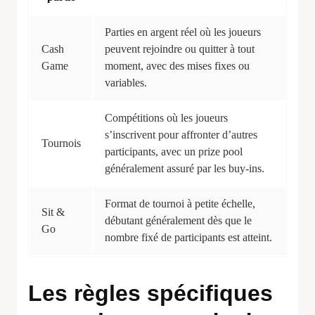
Parties en argent réel où les joueurs
Cash
peuvent rejoindre ou quitter à tout
Game
moment, avec des mises fixes ou
variables.
Compétitions où les joueurs
s’inscrivent pour affronter d’autres
Tournois
participants, avec un prize pool
généralement assuré par les buy-ins.
Format de tournoi à petite échelle,
Sit &
débutant généralement dès que le
Go
nombre fixé de participants est atteint.
Les règles spécifiques