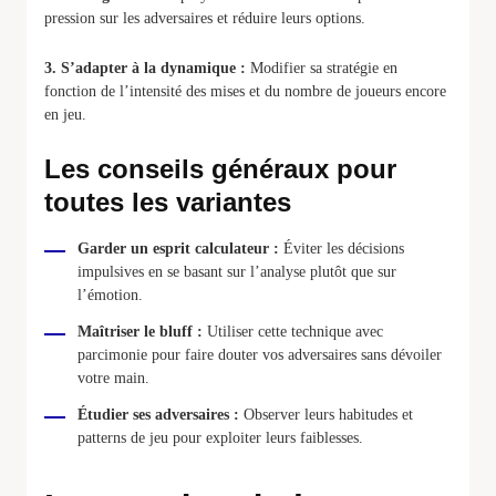
pression sur les adversaires et réduire leurs options.
3. S’adapter à la dynamique :
Modifier sa stratégie en
fonction de l’intensité des mises et du nombre de joueurs encore
en jeu.
Les conseils généraux pour
toutes les variantes
Garder un esprit calculateur :
Éviter les décisions
impulsives en se basant sur l’analyse plutôt que sur
l’émotion.
Maîtriser le bluff :
Utiliser cette technique avec
parcimonie pour faire douter vos adversaires sans dévoiler
votre main.
Étudier ses adversaires :
Observer leurs habitudes et
patterns de jeu pour exploiter leurs faiblesses.