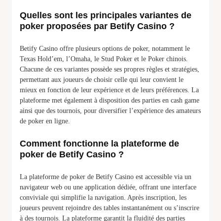
Quelles sont les principales variantes de
poker proposées par Betify Casino ?
Betify Casino offre plusieurs options de poker, notamment le
Texas Hold’em, l’Omaha, le Stud Poker et le Poker chinois.
Chacune de ces variantes possède ses propres règles et stratégies,
permettant aux joueurs de choisir celle qui leur convient le
mieux en fonction de leur expérience et de leurs préférences. La
plateforme met également à disposition des parties en cash game
ainsi que des tournois, pour diversifier l’expérience des amateurs
de poker en ligne.
Comment fonctionne la plateforme de
poker de Betify Casino ?
La plateforme de poker de Betify Casino est accessible via un
navigateur web ou une application dédiée, offrant une interface
conviviale qui simplifie la navigation. Après inscription, les
joueurs peuvent rejoindre des tables instantanément ou s’inscrire
à des tournois. La plateforme garantit la fluidité des parties