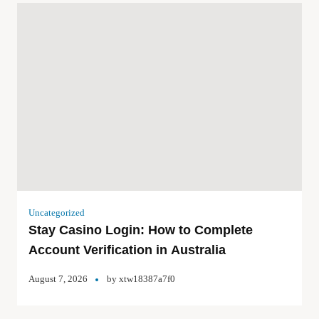
Uncategorized
Stay Casino Login: How to Complete
Account Verification in Australia
August 7, 2026
by
xtw18387a7f0