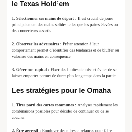
le Texas Hold’em
1. Sélectionner ses mains de départ :
Il est crucial de jouer
principalement des mains solides telles que les paires élevées ou
des connecteurs assortis.
2. Observer les adversaires :
Prêter attention à leur
comportement permet d’identifier des tendances et de bluffer ou
valoriser des mains en conséquence.
3. Gérer son capital :
Fixer des limites de mise et éviter de se
laisser emporter permet de durer plus longtemps dans la partie.
Les stratégies pour le Omaha
1. Tirer parti des cartes communes :
Analyser rapidement les
combinaisons possibles pour décider de continuer ou de se
coucher.
2. Être agressif :
Employer des mises et relances pour faire