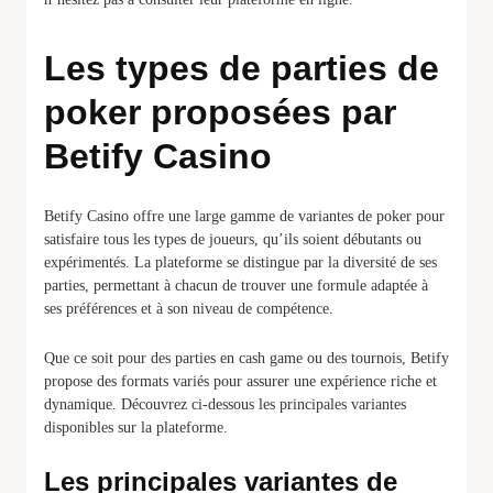
Les types de parties de
poker proposées par
Betify Casino
Betify Casino offre une large gamme de variantes de poker pour
satisfaire tous les types de joueurs, qu’ils soient débutants ou
expérimentés. La plateforme se distingue par la diversité de ses
parties, permettant à chacun de trouver une formule adaptée à
ses préférences et à son niveau de compétence.
Que ce soit pour des parties en cash game ou des tournois, Betify
propose des formats variés pour assurer une expérience riche et
dynamique. Découvrez ci-dessous les principales variantes
disponibles sur la plateforme.
Les principales variantes de