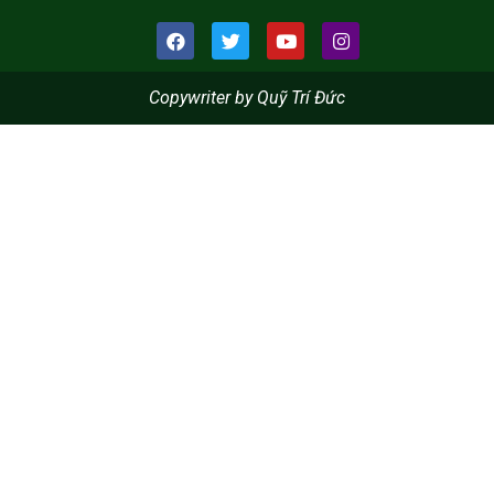
Copywriter by Quỹ Trí Đức