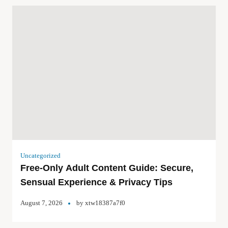
Uncategorized
Free-Only Adult Content Guide: Secure,
Sensual Experience & Privacy Tips
August 7, 2026
by
xtw18387a7f0