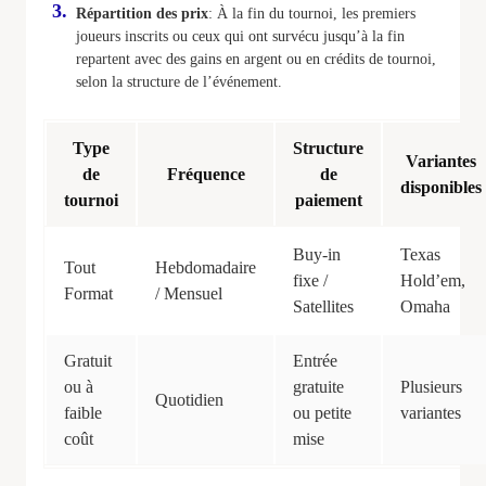
Répartition des prix
: À la fin du tournoi, les premiers
joueurs inscrits ou ceux qui ont survécu jusqu’à la fin
repartent avec des gains en argent ou en crédits de tournoi,
selon la structure de l’événement.
Type
Structure
Variantes
de
Fréquence
de
disponibles
tournoi
paiement
Buy-in
Texas
Tout
Hebdomadaire
fixe /
Hold’em,
Format
/ Mensuel
Satellites
Omaha
Gratuit
Entrée
ou à
gratuite
Plusieurs
Quotidien
faible
ou petite
variantes
coût
mise