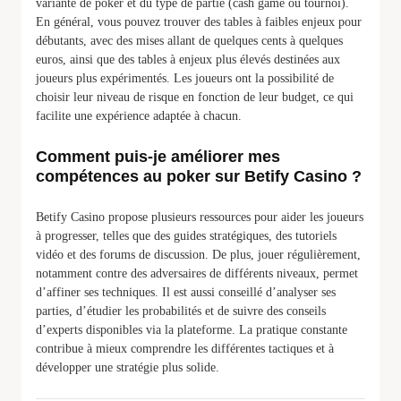
variante de poker et du type de partie (cash game ou tournoi).
En général, vous pouvez trouver des tables à faibles enjeux pour
débutants, avec des mises allant de quelques cents à quelques
euros, ainsi que des tables à enjeux plus élevés destinées aux
joueurs plus expérimentés. Les joueurs ont la possibilité de
choisir leur niveau de risque en fonction de leur budget, ce qui
facilite une expérience adaptée à chacun.
Comment puis-je améliorer mes
compétences au poker sur Betify Casino ?
Betify Casino propose plusieurs ressources pour aider les joueurs
à progresser, telles que des guides stratégiques, des tutoriels
vidéo et des forums de discussion. De plus, jouer régulièrement,
notamment contre des adversaires de différents niveaux, permet
d’affiner ses techniques. Il est aussi conseillé d’analyser ses
parties, d’étudier les probabilités et de suivre des conseils
d’experts disponibles via la plateforme. La pratique constante
contribue à mieux comprendre les différentes tactiques et à
développer une stratégie plus solide.