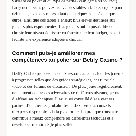
variante de poker et du type de partie (cash game ou tournoi).
En général, vous pouvez trouver des tables à faibles enjeux pour
débutants, avec des mises allant de quelques cents à quelques
euros, ainsi que des tables à enjeux plus élevés destinées aux
joueurs plus expérimentés. Les joueurs ont la possibilité de
choisir leur niveau de risque en fonction de leur budget, ce qui
facilite une expérience adaptée à chacun.
Comment puis-je améliorer mes
compétences au poker sur Betify Casino ?
Betify Casino propose plusieurs ressources pour aider les joueurs
à progresser, telles que des guides stratégiques, des tutoriels
vidéo et des forums de discussion. De plus, jouer régulièrement,
notamment contre des adversaires de différents niveaux, permet
d’affiner ses techniques. Il est aussi conseillé d’analyser ses
parties, d’étudier les probabilités et de suivre des conseils
d’experts disponibles via la plateforme. La pratique constante
contribue à mieux comprendre les différentes tactiques et à
développer une stratégie plus solide.