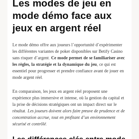
Les modes de jeu en
mode démo face aux
jeux en argent réel
Le mode démo offre aux joueurs l’opportunité d’expérimenter
les différentes variantes de poker disponibles sur Betify Casino
sans risquer d’argent.
Ce mode permet de se familiariser avec
les règles, la stratégie et la dynamique du jeu
, ce qui est
essentiel pour progresser et prendre confiance avant de jouer en
mode argent réel.
En comparaison, les jeux en argent réel proposent une
expérience plus immersive et intense, où la gestion du capital et
la prise de décisions stratégiques ont un impact direct sur le
résultat.
Les joueurs doivent alors faire preuve de prudence et de
concentration accrue, tout en profitant d’un environnement
sécurisé et contrôlé
.