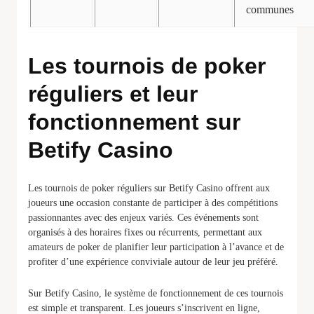
communes
Les tournois de poker
réguliers et leur
fonctionnement sur
Betify Casino
Les tournois de poker réguliers sur Betify Casino offrent aux
joueurs une occasion constante de participer à des compétitions
passionnantes avec des enjeux variés. Ces événements sont
organisés à des horaires fixes ou récurrents, permettant aux
amateurs de poker de planifier leur participation à l’avance et de
profiter d’une expérience conviviale autour de leur jeu préféré.
Sur Betify Casino, le système de fonctionnement de ces tournois
est simple et transparent. Les joueurs s’inscrivent en ligne,