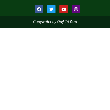
Copywriter by Quỹ Trí Đức