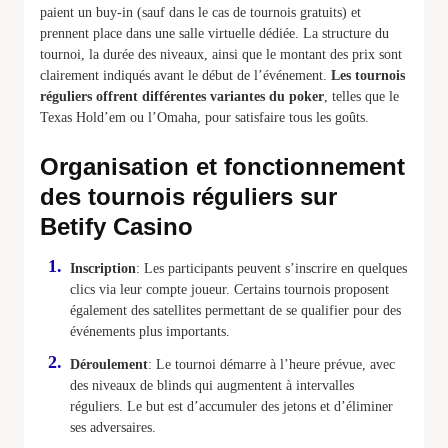
paient un buy-in (sauf dans le cas de tournois gratuits) et
prennent place dans une salle virtuelle dédiée. La structure du
tournoi, la durée des niveaux, ainsi que le montant des prix sont
clairement indiqués avant le début de l’événement.
Les tournois
réguliers offrent différentes variantes du poker
, telles que le
Texas Hold’em ou l’Omaha, pour satisfaire tous les goûts.
Organisation et fonctionnement
des tournois réguliers sur
Betify Casino
Inscription
: Les participants peuvent s’inscrire en quelques
clics via leur compte joueur. Certains tournois proposent
également des satellites permettant de se qualifier pour des
événements plus importants.
Déroulement
: Le tournoi démarre à l’heure prévue, avec
des niveaux de blinds qui augmentent à intervalles
réguliers. Le but est d’accumuler des jetons et d’éliminer
ses adversaires.