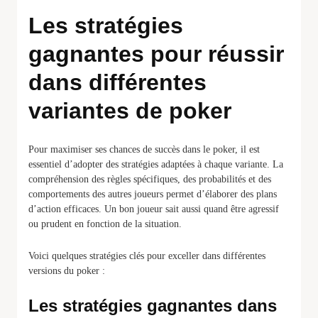
Les stratégies
gagnantes pour réussir
dans différentes
variantes de poker
Pour maximiser ses chances de succès dans le poker, il est
essentiel d’adopter des stratégies adaptées à chaque variante. La
compréhension des règles spécifiques, des probabilités et des
comportements des autres joueurs permet d’élaborer des plans
d’action efficaces. Un bon joueur sait aussi quand être agressif
ou prudent en fonction de la situation.
Voici quelques stratégies clés pour exceller dans différentes
versions du poker :
Les stratégies gagnantes dans