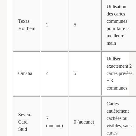
Utilisation
des cartes
Texas
communes
2
5
Hold’em
pour faire la
meilleure
main
Utiliser
exactement 2
Omaha
4
5
cartes privées
+ 3
communes
Cartes
entièrement
Seven-
7
cachées ou
Card
0 (aucune)
(aucune)
visibles, sans
Stud
cartes