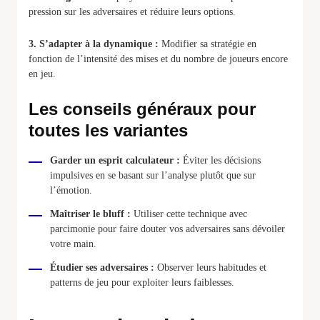
pression sur les adversaires et réduire leurs options.
3. S’adapter à la dynamique :
Modifier sa stratégie en
fonction de l’intensité des mises et du nombre de joueurs encore
en jeu.
Les conseils généraux pour
toutes les variantes
Garder un esprit calculateur :
Éviter les décisions
impulsives en se basant sur l’analyse plutôt que sur
l’émotion.
Maîtriser le bluff :
Utiliser cette technique avec
parcimonie pour faire douter vos adversaires sans dévoiler
votre main.
Étudier ses adversaires :
Observer leurs habitudes et
patterns de jeu pour exploiter leurs faiblesses.