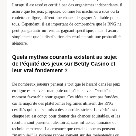
Lorsqu’il est testé et certifié par des organismes indépendants, il
assure que les jeux proposés, comme les machines à sous ou la
roulette en ligne, offrent une chance de gagner équitable pour
tous. Cependant, il est important de comprendre que le RNG ne
peut pas garantir un résultat gagnant spécifique, mais il assure
simplement que la distribution des résultats suit une probabilité
aléatoire.
Quels mythes courants existent au sujet
de l’équité des jeux sur Betify Casino et
leur vrai fondement ?
De nombreux joueurs pensent à tort que le hasard dans les jeux
en ligne est souvent manipulé ou qu’ils peuvent “sentir” un
moment favorable pour gagner. Ces idées ne sont pas fondées,
car la majorité des plateformes légitimes utilisent des RNG
certifiés qui sont soumis à des contrôles stricts. La vérité est que
chaque jeu est conçu pour donner des chances équitables, et les
résultats sont purement aléatoires, sans influence humaine ou
technique externe. La croyance que certains joueurs peuvent
“manipuler” le système repose souvent sur des malentendus ou