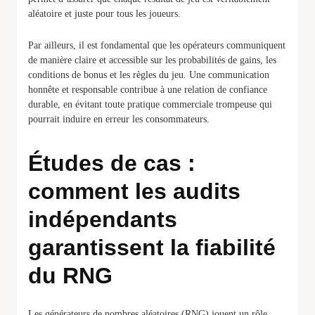
aléatoire et juste pour tous les joueurs.
Par ailleurs, il est fondamental que les opérateurs communiquent
de manière claire et accessible sur les probabilités de gains, les
conditions de bonus et les règles du jeu. Une communication
honnête et responsable contribue à une relation de confiance
durable, en évitant toute pratique commerciale trompeuse qui
pourrait induire en erreur les consommateurs.
Études de cas :
comment les audits
indépendants
garantissent la fiabilité
du RNG
Les générateurs de nombres aléatoires (RNG) jouent un rôle