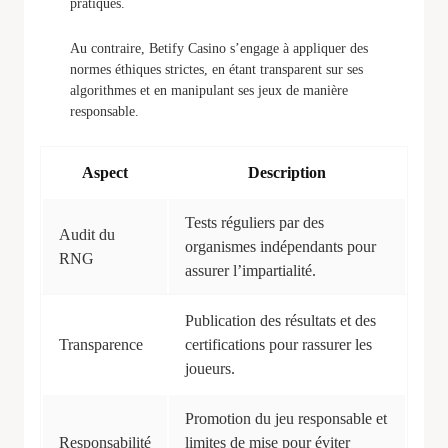
pratiques.
Au contraire, Betify Casino s’engage à appliquer des
normes éthiques strictes, en étant transparent sur ses
algorithmes et en manipulant ses jeux de manière
responsable.
Aspect
Description
Tests réguliers par des
Audit du
organismes indépendants pour
RNG
assurer l’impartialité.
Publication des résultats et des
Transparence
certifications pour rassurer les
joueurs.
Promotion du jeu responsable et
Responsabilité
limites de mise pour éviter