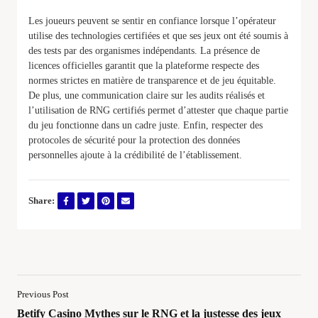
Les joueurs peuvent se sentir en confiance lorsque l’opérateur
utilise des technologies certifiées et que ses jeux ont été soumis à
des tests par des organismes indépendants. La présence de
licences officielles garantit que la plateforme respecte des
normes strictes en matière de transparence et de jeu équitable.
De plus, une communication claire sur les audits réalisés et
l’utilisation de RNG certifiés permet d’attester que chaque partie
du jeu fonctionne dans un cadre juste. Enfin, respecter des
protocoles de sécurité pour la protection des données
personnelles ajoute à la crédibilité de l’établissement.
Share:
Previous Post
Betify Casino Mythes sur le RNG et la justesse des jeux