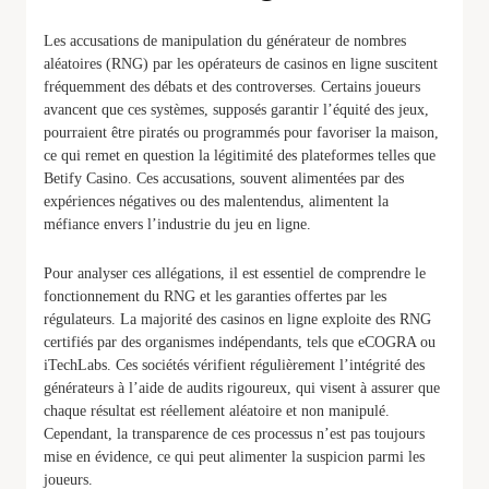
Les accusations de manipulation du générateur de nombres
aléatoires (RNG) par les opérateurs de casinos en ligne suscitent
fréquemment des débats et des controverses. Certains joueurs
avancent que ces systèmes, supposés garantir l’équité des jeux,
pourraient être piratés ou programmés pour favoriser la maison,
ce qui remet en question la légitimité des plateformes telles que
Betify Casino. Ces accusations, souvent alimentées par des
expériences négatives ou des malentendus, alimentent la
méfiance envers l’industrie du jeu en ligne.
Pour analyser ces allégations, il est essentiel de comprendre le
fonctionnement du RNG et les garanties offertes par les
régulateurs. La majorité des casinos en ligne exploite des RNG
certifiés par des organismes indépendants, tels que eCOGRA ou
iTechLabs. Ces sociétés vérifient régulièrement l’intégrité des
générateurs à l’aide de audits rigoureux, qui visent à assurer que
chaque résultat est réellement aléatoire et non manipulé.
Cependant, la transparence de ces processus n’est pas toujours
mise en évidence, ce qui peut alimenter la suspicion parmi les
joueurs.