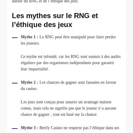
autour du RNG et de l’éthique des jeux.
Les mythes sur le RNG et
l’éthique des jeux
Mythe 1 :
Le RNG peut être manipulé pour faire perdre
les joueurs.
Ce mythe est infondé, car les RNG sont soumis à des audits
réguliers par des organismes indépendants pour garantir
leur impartialité.
Mythe 2 :
Les chances de gagner sont faussées en faveur
du casino.
Les jeux sont conçus pour assurer un avantage maison
connu, mais cela ne signifie pas que le joueur n’a aucune
chance de gagner ; tout est basé sur la chance.
Mythe 3 :
Betify Casino ne respecte pas l’éthique dans ses