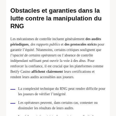
Obstacles et garanties dans la
lutte contre la manipulation du
RNG
Les mécanismes de contrôle incluent généralement
des audits
périodiques
,
des rapports publics
et
des protocoles stricts
pour
garantir l’équité. Néanmoins, certains critiques soulignent que
l’opacité de certains opérateurs
ou l’absence de contrôle
indépendant suffisant peut ouvrir la voie à des abus. Pour
renforcer la confiance, il est crucial que les plateformes comme
Betify Casino
affichent clairement
leurs certifications et
rendent leurs audits accessibles aux joueurs.
La complexité technique du RNG peut rendre difficile pour
les joueurs de vérifier l’intégrité.
Les opérateurs peuvent, dans certains cas, contester ou
dissimuler les résultats de leurs audits.