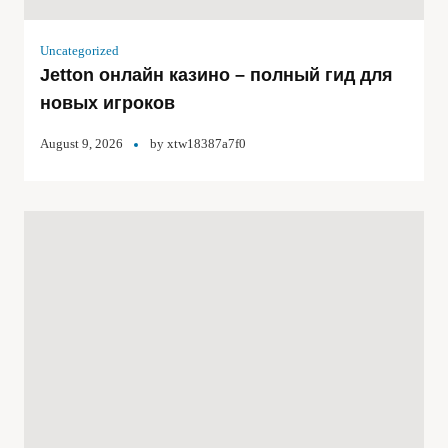
Uncategorized
Jetton онлайн казино – полный гид для
новых игроков
August 9, 2026
by
xtw18387a7f0