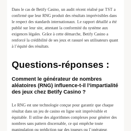
Dans le cas de Betify Casino, un audit récent réalisé par TST a
confirmé que leur RNG produit des résultats imprévisibles dans
le respect des standards internationaux. Le rapport détaillé a été
publié sur leur site, attestant la conformité du système aux
exigences légales. Grâce à cette démarche, Betify Casino a
renforcé la crédibilité de ses jeux et rassuré ses utilisateurs quant
à l’équité des résultats.
Questions-réponses :
Comment le générateur de nombres
aléatoires (RNG) influence-t-il l’impartialité
des jeux chez Betify Casino ?
Le RNG est une technologie conçue pour garantir que chaque
résultat dans un jeu de casino en ligne soit imprévisible et
équitable. Il utilise des algorithmes complexes pour générer des
nombres sans pattern discernable, ce qui empêche toute
manipulation ou prédiction par des joueurs ou l’opérateur.