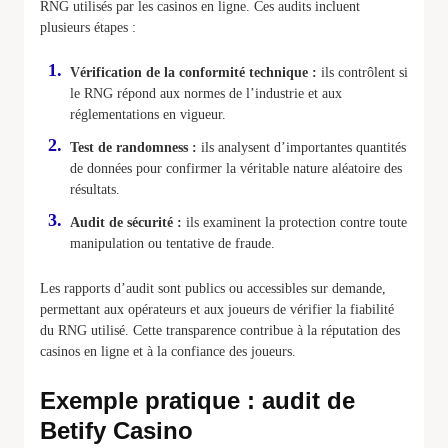
RNG utilisés par les casinos en ligne. Ces audits incluent
plusieurs étapes :
Vérification de la conformité technique :
ils contrôlent si
le RNG répond aux normes de l’industrie et aux
réglementations en vigueur.
Test de randomness :
ils analysent d’importantes quantités
de données pour confirmer la véritable nature aléatoire des
résultats.
Audit de sécurité :
ils examinent la protection contre toute
manipulation ou tentative de fraude.
Les rapports d’audit sont publics ou accessibles sur demande,
permettant aux opérateurs et aux joueurs de vérifier la fiabilité
du RNG utilisé. Cette transparence contribue à la réputation des
casinos en ligne et à la confiance des joueurs.
Exemple pratique : audit de
Betify Casino