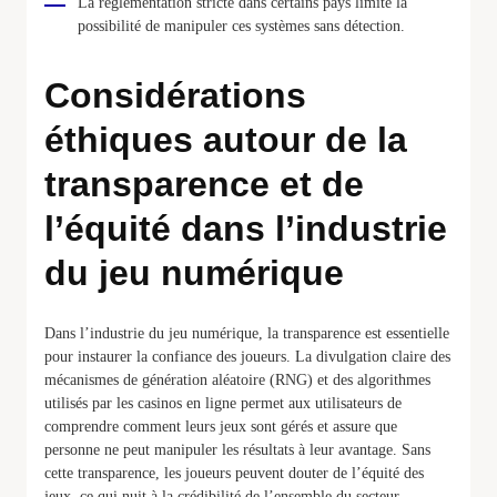
La réglementation stricte dans certains pays limite la
possibilité de manipuler ces systèmes sans détection.
Considérations
éthiques autour de la
transparence et de
l’équité dans l’industrie
du jeu numérique
Dans l’industrie du jeu numérique, la transparence est essentielle
pour instaurer la confiance des joueurs. La divulgation claire des
mécanismes de génération aléatoire (RNG) et des algorithmes
utilisés par les casinos en ligne permet aux utilisateurs de
comprendre comment leurs jeux sont gérés et assure que
personne ne peut manipuler les résultats à leur avantage. Sans
cette transparence, les joueurs peuvent douter de l’équité des
jeux, ce qui nuit à la crédibilité de l’ensemble du secteur.