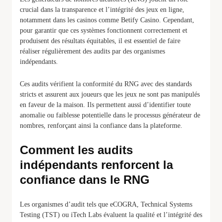
crucial dans la transparence et l’intégrité des jeux en ligne,
notamment dans les casinos comme Betify Casino. Cependant,
pour garantir que ces systèmes fonctionnent correctement et
produisent des résultats équitables, il est essentiel de faire
réaliser régulièrement des audits par des organismes
indépendants.
Ces audits vérifient la conformité du RNG avec des standards
stricts et assurent aux joueurs que les jeux ne sont pas manipulés
en faveur de la maison. Ils permettent aussi d’identifier toute
anomalie ou faiblesse potentielle dans le processus générateur de
nombres, renforçant ainsi la confiance dans la plateforme.
Comment les audits
indépendants renforcent la
confiance dans le RNG
Les organismes d’audit tels que eCOGRA, Technical Systems
Testing (TST) ou iTech Labs évaluent la qualité et l’intégrité des