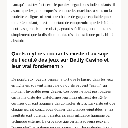
Lorsqu’il est testé et certifié par des organismes indépendants, il
assure que les jeux proposés, comme les machines à sous ou la
roulette en ligne, offrent une chance de gagner équitable pour
tous. Cependant, il est important de comprendre que le RNG ne
peut pas garantir un résultat gagnant spécifique, mais il assure
simplement que la distribution des résultats suit une probabilité
aléatoire.
Quels mythes courants existent au sujet
de l’équité des jeux sur Betify Casino et
leur vrai fondement ?
De nombreux joueurs pensent à tort que le hasard dans les jeux
en ligne est souvent manipulé ou qu’ils peuvent “sentir” un
moment favorable pour gagner. Ces idées ne sont pas fondées,
car la majorité des plateformes légitimes utilisent des RNG
certifiés qui sont soumis à des contrôles stricts. La vérité est que
chaque jeu est conçu pour donner des chances équitables, et les
résultats sont purement aléatoires, sans influence humaine ou
technique externe. La croyance que certains joueurs peuvent
“manipuler” le système repose souvent sur des malentendus ou