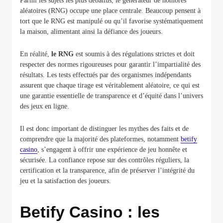
Parmi les sujets les plus débattus, le générateur de nombres
aléatoires (RNG) occupe une place centrale. Beaucoup pensent à
tort que le RNG est manipulé ou qu’il favorise systématiquement
la maison, alimentant ainsi la défiance des joueurs.
En réalité,
le RNG
est soumis à des régulations strictes et doit
respecter des normes rigoureuses pour garantir l’impartialité des
résultats. Les tests effectués par des organismes indépendants
assurent que chaque tirage est véritablement aléatoire, ce qui est
une garantie essentielle de transparence et d’équité dans l’univers
des jeux en ligne.
Il est donc important de distinguer les mythes des faits et de
comprendre que la majorité des plateformes, notamment
betify
casino
, s’engagent à offrir une expérience de jeu honnête et
sécurisée. La confiance repose sur des contrôles réguliers, la
certification et la transparence, afin de préserver l’intégrité du
jeu et la satisfaction des joueurs.
Betify Casino : les