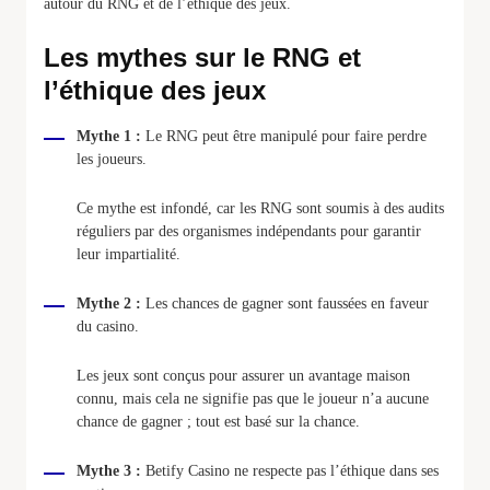
autour du RNG et de l’éthique des jeux.
Les mythes sur le RNG et
l’éthique des jeux
Mythe 1 :
Le RNG peut être manipulé pour faire perdre
les joueurs.
Ce mythe est infondé, car les RNG sont soumis à des audits
réguliers par des organismes indépendants pour garantir
leur impartialité.
Mythe 2 :
Les chances de gagner sont faussées en faveur
du casino.
Les jeux sont conçus pour assurer un avantage maison
connu, mais cela ne signifie pas que le joueur n’a aucune
chance de gagner ; tout est basé sur la chance.
Mythe 3 :
Betify Casino ne respecte pas l’éthique dans ses