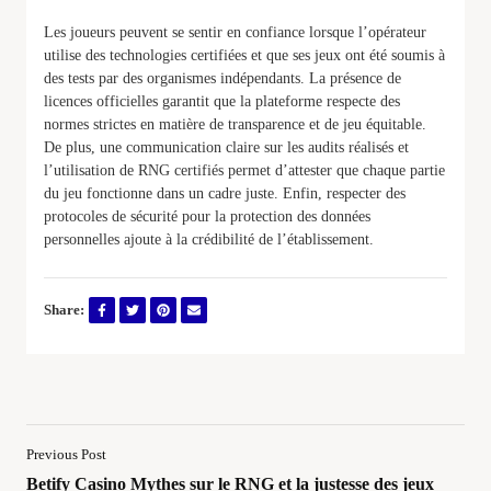
Les joueurs peuvent se sentir en confiance lorsque l’opérateur
utilise des technologies certifiées et que ses jeux ont été soumis à
des tests par des organismes indépendants. La présence de
licences officielles garantit que la plateforme respecte des
normes strictes en matière de transparence et de jeu équitable.
De plus, une communication claire sur les audits réalisés et
l’utilisation de RNG certifiés permet d’attester que chaque partie
du jeu fonctionne dans un cadre juste. Enfin, respecter des
protocoles de sécurité pour la protection des données
personnelles ajoute à la crédibilité de l’établissement.
Share:
Previous Post
Betify Casino Mythes sur le RNG et la justesse des jeux