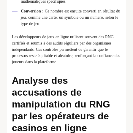
mathématiques spécifiques.
Conversion :
Ce nombre est ensuite converti en résultat du
jeu, comme une carte, un symbole ou un numéro, selon le
type de jeu.
Les développeurs de jeux en ligne utilisent souvent des RNG
certifiés et soumis à des audits réguliers par des organismes
indépendants. Ces contrôles permettent de garantir que le
processus reste équitable et aléatoire, renforçant la confiance des
joueurs dans la plateforme.
Analyse des
accusations de
manipulation du RNG
par les opérateurs de
casinos en ligne