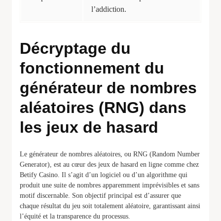
l’addiction.
Décryptage du
fonctionnement du
générateur de nombres
aléatoires (RNG) dans
les jeux de hasard
Le générateur de nombres aléatoires, ou RNG (Random Number
Generator), est au cœur des jeux de hasard en ligne comme chez
Betify Casino. Il s’agit d’un logiciel ou d’un algorithme qui
produit une suite de nombres apparemment imprévisibles et sans
motif discernable. Son objectif principal est d’assurer que
chaque résultat du jeu soit totalement aléatoire, garantissant ainsi
l’équité et la transparence du processus.