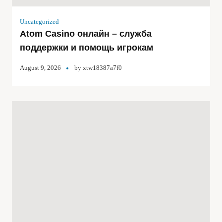
Uncategorized
Atom Casino онлайн – служба
поддержки и помощь игрокам
August 9, 2026
by
xtw18387a7f0