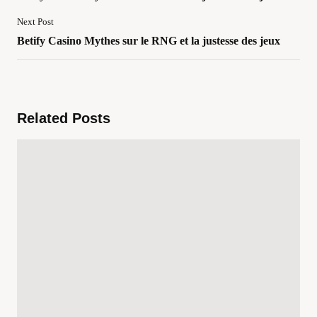
Next Post
Betify Casino Mythes sur le RNG et la justesse des jeux
Related Posts