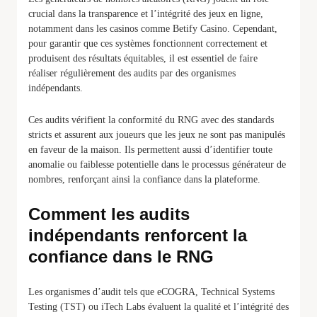
crucial dans la transparence et l’intégrité des jeux en ligne,
notamment dans les casinos comme Betify Casino. Cependant,
pour garantir que ces systèmes fonctionnent correctement et
produisent des résultats équitables, il est essentiel de faire
réaliser régulièrement des audits par des organismes
indépendants.
Ces audits vérifient la conformité du RNG avec des standards
stricts et assurent aux joueurs que les jeux ne sont pas manipulés
en faveur de la maison. Ils permettent aussi d’identifier toute
anomalie ou faiblesse potentielle dans le processus générateur de
nombres, renforçant ainsi la confiance dans la plateforme.
Comment les audits
indépendants renforcent la
confiance dans le RNG
Les organismes d’audit tels que eCOGRA, Technical Systems
Testing (TST) ou iTech Labs évaluent la qualité et l’intégrité des