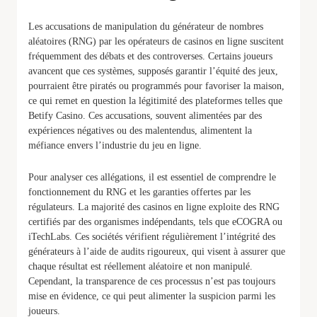
Les accusations de manipulation du générateur de nombres
aléatoires (RNG) par les opérateurs de casinos en ligne suscitent
fréquemment des débats et des controverses. Certains joueurs
avancent que ces systèmes, supposés garantir l’équité des jeux,
pourraient être piratés ou programmés pour favoriser la maison,
ce qui remet en question la légitimité des plateformes telles que
Betify Casino. Ces accusations, souvent alimentées par des
expériences négatives ou des malentendus, alimentent la
méfiance envers l’industrie du jeu en ligne.
Pour analyser ces allégations, il est essentiel de comprendre le
fonctionnement du RNG et les garanties offertes par les
régulateurs. La majorité des casinos en ligne exploite des RNG
certifiés par des organismes indépendants, tels que eCOGRA ou
iTechLabs. Ces sociétés vérifient régulièrement l’intégrité des
générateurs à l’aide de audits rigoureux, qui visent à assurer que
chaque résultat est réellement aléatoire et non manipulé.
Cependant, la transparence de ces processus n’est pas toujours
mise en évidence, ce qui peut alimenter la suspicion parmi les
joueurs.