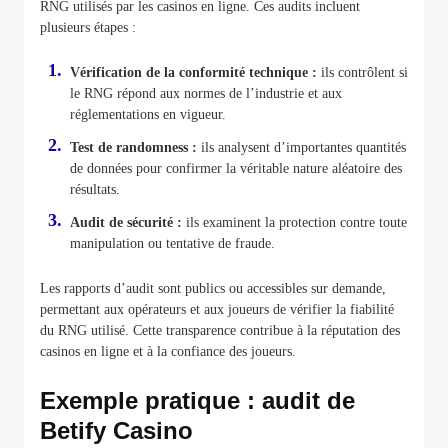
RNG utilisés par les casinos en ligne. Ces audits incluent
plusieurs étapes :
Vérification de la conformité technique :
ils contrôlent si
le RNG répond aux normes de l’industrie et aux
réglementations en vigueur.
Test de randomness :
ils analysent d’importantes quantités
de données pour confirmer la véritable nature aléatoire des
résultats.
Audit de sécurité :
ils examinent la protection contre toute
manipulation ou tentative de fraude.
Les rapports d’audit sont publics ou accessibles sur demande,
permettant aux opérateurs et aux joueurs de vérifier la fiabilité
du RNG utilisé. Cette transparence contribue à la réputation des
casinos en ligne et à la confiance des joueurs.
Exemple pratique : audit de
Betify Casino