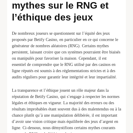
mythes sur le RNG et
l’éthique des jeux
De nombreux joueurs se questionnent sur l’équité des jeux
proposés par Betify Casino, en particulier en ce qui concerne le
générateur de nombres aléatoires (RNG). Certains mythes
persistent, laissant croire que ces systèmes pourraient être biaisés
ou manipulés pour favoriser la maison. Cependant, il est
essentiel de comprendre que le RNG utilisé par des casinos en
ligne réputés est soumis à des réglementations strictes et à des
audits réguliers pour garantir leur intégrité et leur impartialité.
La transparence et l’éthique jouent un rôle majeur dans la
réputation de Betify Casino, qui s’engage à respecter les normes
légales et éthiques en vigueur. La majorité des erreurs ou des
résultats improbables étant souvent dus à des malentendus ou à la
chance plutôt qu’à une manipulation délibérée, il est important
d’avoir une vision critique mais équilibrée des jeux d’argent en
ligne. Ci-dessous, nous démystifions certains mythes courants