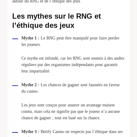
autour du RNG et de l’éthique des jeux.
Les mythes sur le RNG et
l’éthique des jeux
Mythe 1 :
Le RNG peut être manipulé pour faire perdre
les joueurs.
Ce mythe est infondé, car les RNG sont soumis à des audits
réguliers par des organismes indépendants pour garantir
leur impartialité.
Mythe 2 :
Les chances de gagner sont faussées en faveur
du casino.
Les jeux sont conçus pour assurer un avantage maison
connu, mais cela ne signifie pas que le joueur n’a aucune
chance de gagner ; tout est basé sur la chance.
Mythe 3 :
Betify Casino ne respecte pas l’éthique dans ses