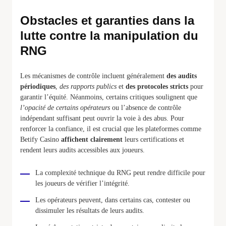
Obstacles et garanties dans la
lutte contre la manipulation du
RNG
Les mécanismes de contrôle incluent généralement
des audits
périodiques
,
des rapports publics
et
des protocoles stricts
pour
garantir l’équité. Néanmoins, certains critiques soulignent que
l’opacité de certains opérateurs
ou l’absence de contrôle
indépendant suffisant peut ouvrir la voie à des abus. Pour
renforcer la confiance, il est crucial que les plateformes comme
Betify Casino
affichent clairement
leurs certifications et
rendent leurs audits accessibles aux joueurs.
La complexité technique du RNG peut rendre difficile pour
les joueurs de vérifier l’intégrité.
Les opérateurs peuvent, dans certains cas, contester ou
dissimuler les résultats de leurs audits.