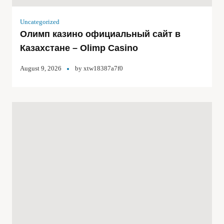
Uncategorized
Олимп казино официальный сайт в
Казахстане – Olimp Casino
August 9, 2026
by
xtw18387a7f0