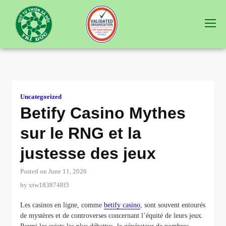
Uncategorized
Betify Casino Mythes
sur le RNG et la
justesse des jeux
Posted on June 11, 2026
by
xtw1838748f3
Les casinos en ligne, comme
betify casino
, sont souvent entourés
de mystères et de controverses concernant l’équité de leurs jeux.