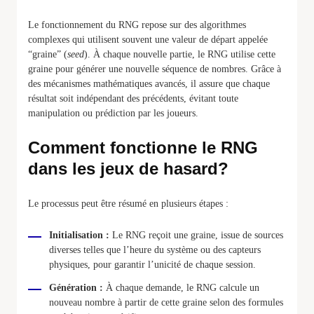
Le fonctionnement du RNG repose sur des algorithmes
complexes qui utilisent souvent une valeur de départ appelée
“graine” (
seed
). À chaque nouvelle partie, le RNG utilise cette
graine pour générer une nouvelle séquence de nombres. Grâce à
des mécanismes mathématiques avancés, il assure que chaque
résultat soit indépendant des précédents, évitant toute
manipulation ou prédiction par les joueurs.
Comment fonctionne le RNG
dans les jeux de hasard?
Le processus peut être résumé en plusieurs étapes :
Initialisation :
Le RNG reçoit une graine, issue de sources
diverses telles que l’heure du système ou des capteurs
physiques, pour garantir l’unicité de chaque session.
Génération :
À chaque demande, le RNG calcule un
nouveau nombre à partir de cette graine selon des formules