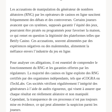
Les accusations de manipulation du générateur de nombres
aléatoires (RNG) par les opérateurs de casinos en ligne suscitent
fréquemment des débats et des controverses. Certains joueurs
avancent que ces systèmes, supposés garantir l’équité des jeux,
pourraient être piratés ou programmés pour favoriser la maison,
ce qui remet en question la légitimité des plateformes telles que
Betify Casino. Ces accusations, souvent alimentées par des
expériences négatives ou des malentendus, alimentent la
méfiance envers l’industrie du jeu en ligne.
Pour analyser ces allégations, il est essentiel de comprendre le
fonctionnement du RNG et les garanties offertes par les
régulateurs. La majorité des casinos en ligne exploite des RNG
certifiés par des organismes indépendants, tels que eCOGRA ou
iTechLabs. Ces sociétés vérifient régulièrement l’intégrité des
générateurs à l’aide de audits rigoureux, qui visent à assurer que
chaque résultat est réellement aléatoire et non manipulé.
Cependant, la transparence de ces processus n’est pas toujours
mise en évidence, ce qui peut alimenter la suspicion parmi les
joueurs.