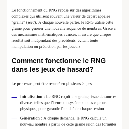
Le fonctionnement du RNG repose sur des algorithmes
complexes qui utilisent souvent une valeur de départ appelée
“graine” (
seed
). À chaque nouvelle partie, le RNG utilise cette
graine pour générer une nouvelle séquence de nombres. Grâce à
des mécanismes mathématiques avancés, il assure que chaque
résultat soit indépendant des précédents, évitant toute
manipulation ou prédiction par les joueurs.
Comment fonctionne le RNG
dans les jeux de hasard?
Le processus peut être résumé en plusieurs étapes :
Initialisation :
Le RNG reçoit une graine, issue de sources
diverses telles que l’heure du système ou des capteurs
physiques, pour garantir l’unicité de chaque session.
Génération :
À chaque demande, le RNG calcule un
nouveau nombre à partir de cette graine selon des formules