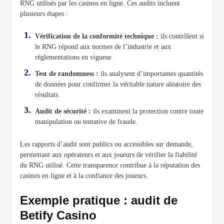
RNG utilisés par les casinos en ligne. Ces audits incluent
plusieurs étapes :
Vérification de la conformité technique :
ils contrôlent si
le RNG répond aux normes de l’industrie et aux
réglementations en vigueur.
Test de randomness :
ils analysent d’importantes quantités
de données pour confirmer la véritable nature aléatoire des
résultats.
Audit de sécurité :
ils examinent la protection contre toute
manipulation ou tentative de fraude.
Les rapports d’audit sont publics ou accessibles sur demande,
permettant aux opérateurs et aux joueurs de vérifier la fiabilité
du RNG utilisé. Cette transparence contribue à la réputation des
casinos en ligne et à la confiance des joueurs.
Exemple pratique : audit de
Betify Casino