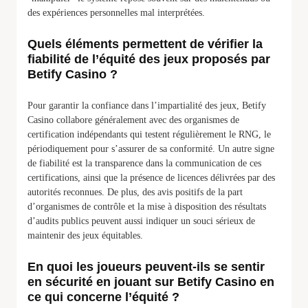
des expériences personnelles mal interprétées.
Quels éléments permettent de vérifier la
fiabilité de l’équité des jeux proposés par
Betify Casino ?
Pour garantir la confiance dans l’impartialité des jeux, Betify
Casino collabore généralement avec des organismes de
certification indépendants qui testent régulièrement le RNG, le
périodiquement pour s’assurer de sa conformité. Un autre signe
de fiabilité est la transparence dans la communication de ces
certifications, ainsi que la présence de licences délivrées par des
autorités reconnues. De plus, des avis positifs de la part
d’organismes de contrôle et la mise à disposition des résultats
d’audits publics peuvent aussi indiquer un souci sérieux de
maintenir des jeux équitables.
En quoi les joueurs peuvent-ils se sentir
en sécurité en jouant sur Betify Casino en
ce qui concerne l’équité ?