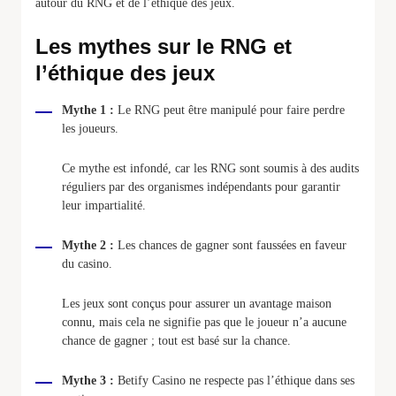
autour du RNG et de l’éthique des jeux.
Les mythes sur le RNG et
l’éthique des jeux
Mythe 1 :
Le RNG peut être manipulé pour faire perdre
les joueurs.
Ce mythe est infondé, car les RNG sont soumis à des audits
réguliers par des organismes indépendants pour garantir
leur impartialité.
Mythe 2 :
Les chances de gagner sont faussées en faveur
du casino.
Les jeux sont conçus pour assurer un avantage maison
connu, mais cela ne signifie pas que le joueur n’a aucune
chance de gagner ; tout est basé sur la chance.
Mythe 3 :
Betify Casino ne respecte pas l’éthique dans ses