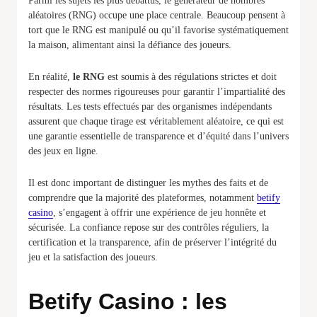
Parmi les sujets les plus débattus, le générateur de nombres
aléatoires (RNG) occupe une place centrale. Beaucoup pensent à
tort que le RNG est manipulé ou qu’il favorise systématiquement
la maison, alimentant ainsi la défiance des joueurs.
En réalité,
le RNG
est soumis à des régulations strictes et doit
respecter des normes rigoureuses pour garantir l’impartialité des
résultats. Les tests effectués par des organismes indépendants
assurent que chaque tirage est véritablement aléatoire, ce qui est
une garantie essentielle de transparence et d’équité dans l’univers
des jeux en ligne.
Il est donc important de distinguer les mythes des faits et de
comprendre que la majorité des plateformes, notamment
betify
casino
, s’engagent à offrir une expérience de jeu honnête et
sécurisée. La confiance repose sur des contrôles réguliers, la
certification et la transparence, afin de préserver l’intégrité du
jeu et la satisfaction des joueurs.
Betify Casino : les