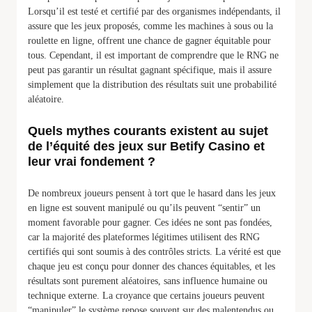
Lorsqu’il est testé et certifié par des organismes indépendants, il
assure que les jeux proposés, comme les machines à sous ou la
roulette en ligne, offrent une chance de gagner équitable pour
tous. Cependant, il est important de comprendre que le RNG ne
peut pas garantir un résultat gagnant spécifique, mais il assure
simplement que la distribution des résultats suit une probabilité
aléatoire.
Quels mythes courants existent au sujet
de l’équité des jeux sur Betify Casino et
leur vrai fondement ?
De nombreux joueurs pensent à tort que le hasard dans les jeux
en ligne est souvent manipulé ou qu’ils peuvent “sentir” un
moment favorable pour gagner. Ces idées ne sont pas fondées,
car la majorité des plateformes légitimes utilisent des RNG
certifiés qui sont soumis à des contrôles stricts. La vérité est que
chaque jeu est conçu pour donner des chances équitables, et les
résultats sont purement aléatoires, sans influence humaine ou
technique externe. La croyance que certains joueurs peuvent
“manipuler” le système repose souvent sur des malentendus ou