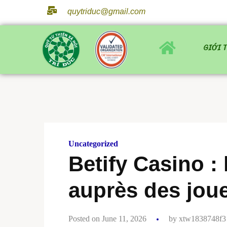
quytriduc@gmail.com
GIỚI 
Uncategorized
Betify Casino :
auprès des joue
Posted on June 11, 2026
by
xtw1838748f3