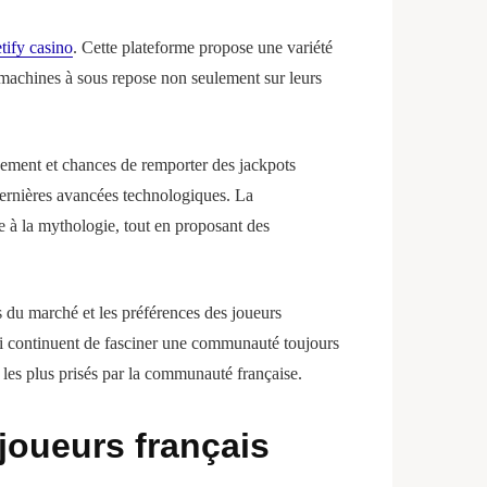
tify casino
. Cette plateforme propose une variété
s machines à sous repose non seulement sur leurs
ssement et chances de remporter des jackpots
 dernières avancées technologiques. La
e à la mythologie, tout en proposant des
s du marché et les préférences des joueurs
 qui continuent de fasciner une communauté toujours
 les plus prisés par la communauté française.
joueurs français