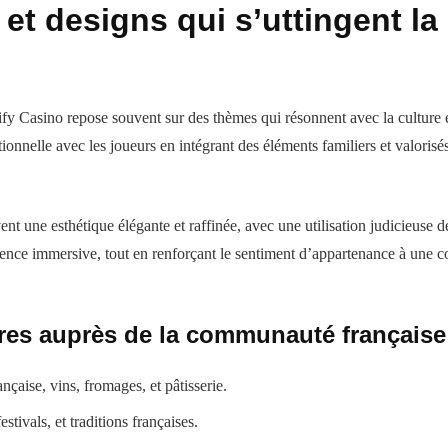
et designs qui s’uttingent 
fy Casino repose souvent sur des thèmes qui résonnent avec la culture 
nelle avec les joueurs en intégrant des éléments familiers et valorisés
vent une esthétique élégante et raffinée, avec une utilisation judicieuse 
nce immersive, tout en renforçant le sentiment d’appartenance à une co
res auprès de la communauté française
ançaise, vins, fromages, et pâtisserie.
tivals, et traditions françaises.