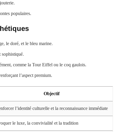
jouterie.
contes populaires.
thétiques
e, le doré, et le bleu marine.
t sophistiqué.
ément, comme la Tour Eiffel ou le coq gaulois.
 renforçant l’aspect premium.
Objectif
nforcer l’identité culturelle et la reconnaissance immédiate
oquer le luxe, la convivialité et la tradition