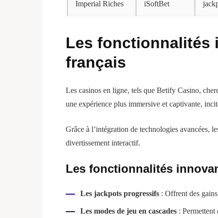
Imperial Riches
iSoftBet
jackp
Les fonctionnalités 
français
Les casinos en ligne, tels que Betify Casino, che
une expérience plus immersive et captivante, incita
Grâce à l’intégration de technologies avancées, le
divertissement interactif.
Les fonctionnalités innova
Les jackpots progressifs
: Offrent des gains
Les modes de jeu en cascades
: Permettent 