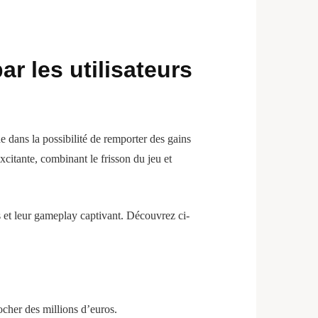
ar les utilisateurs
de dans la possibilité de remporter des gains
citante, combinant le frisson du jeu et
ts et leur gameplay captivant. Découvrez ci-
cher des millions d’euros.