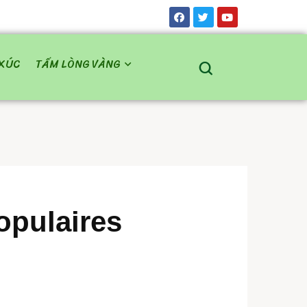
XÚC
TẤM LÒNG VÀNG
opulaires