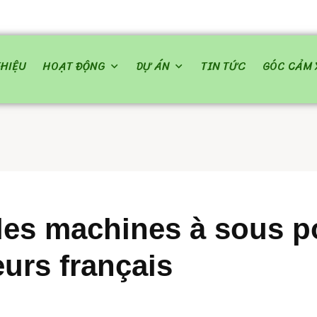
THIỆU
HOẠT ĐỘNG
DỰ ÁN
TIN TỨC
GÓC CẢM 
 les machines à sous p
urs français