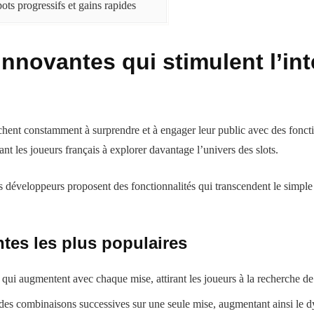
ots progressifs et gains rapides
innovantes qui stimulent l’in
rchent constamment à surprendre et à engager leur public avec des fonct
nt les joueurs français à explorer davantage l’univers des slots.
s développeurs proposent des fonctionnalités qui transcendent le simple 
ntes les plus populaires
 qui augmentent avec chaque mise, attirant les joueurs à la recherche de
des combinaisons successives sur une seule mise, augmentant ainsi le 