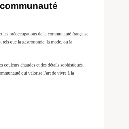
la communauté
et les préoccupations de la communauté française.
, tels que la gastronomie, la mode, ou la
des couleurs chaudes et des détails sophistiqués.
mmunauté qui valorise l’art de vivre à la