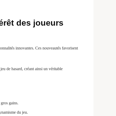
térêt des joueurs
ionnalités innovantes. Ces nouveautés favorisent
jeu de hasard, créant ainsi un véritable
 gros gains.
dynamisme du jeu.