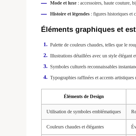
Mode et luxe
: accessoires, haute couture, bi
Histoire et légendes
: figures historiques et 
Éléments graphiques et es
Palette de couleurs chaudes, telles que le roug
Illustrations détaillées avec un style élégant e
Symboles culturels reconnaissables instantan
Typographies raffinées et accents artistiques
Éléments de Design
Utilisation de symboles emblématiques
Re
Couleurs chaudes et élégantes
Év