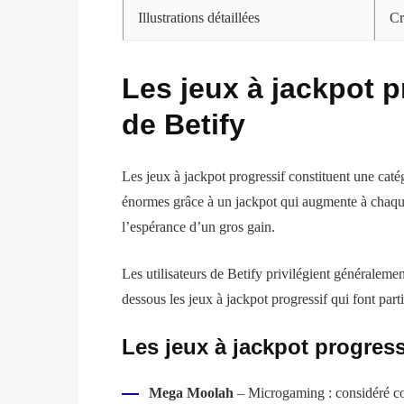
Illustrations détaillées
Cr
Les jeux à jackpot p
de Betify
Les jeux à jackpot progressif constituent une catég
énormes grâce à un jackpot qui augmente à chaque 
l’espérance d’un gros gain.
Les utilisateurs de Betify privilégient généralemen
dessous les jeux à jackpot progressif qui font par
Les jeux à jackpot progress
Mega Moolah
– Microgaming : considéré com