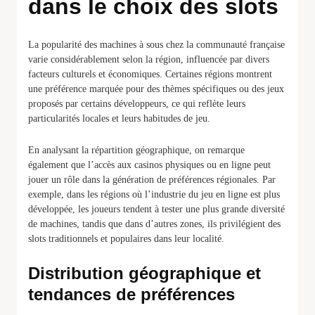
dans le choix des slots
La popularité des machines à sous chez la communauté française
varie considérablement selon la région, influencée par divers
facteurs culturels et économiques. Certaines régions montrent
une préférence marquée pour des thèmes spécifiques ou des jeux
proposés par certains développeurs, ce qui reflète leurs
particularités locales et leurs habitudes de jeu.
En analysant la répartition géographique, on remarque
également que l’accès aux casinos physiques ou en ligne peut
jouer un rôle dans la génération de préférences régionales. Par
exemple, dans les régions où l’industrie du jeu en ligne est plus
développée, les joueurs tendent à tester une plus grande diversité
de machines, tandis que dans d’autres zones, ils privilégient des
slots traditionnels et populaires dans leur localité.
Distribution géographique et
tendances de préférences