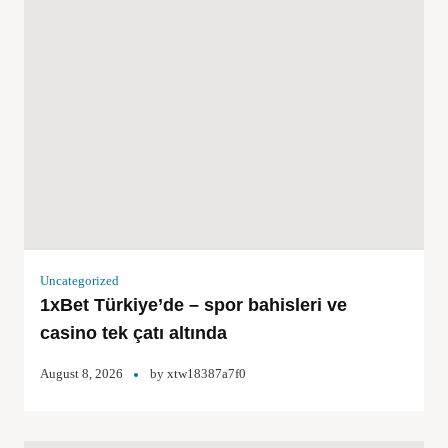
Uncategorized
1xBet Türkiye’de – spor bahisleri ve
casino tek çatı altında
August 8, 2026
by
xtw18387a7f0