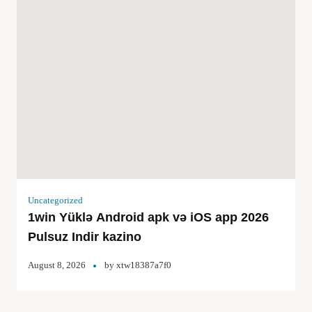
Uncategorized
1win Yüklə Android apk və iOS app 2026
Pulsuz Indir kazino
August 8, 2026
by
xtw18387a7f0