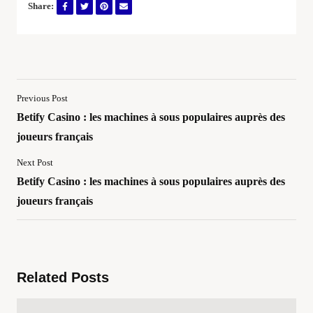
Share:
Previous Post
Betify Casino : les machines à sous populaires auprès des
joueurs français
Next Post
Betify Casino : les machines à sous populaires auprès des
joueurs français
Related Posts