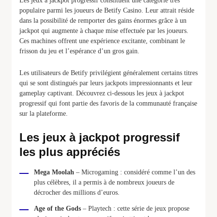
Les jeux à jackpot progressif constituent une catégorie très
populaire parmi les joueurs de Betify Casino. Leur attrait réside
dans la possibilité de remporter des gains énormes grâce à un
jackpot qui augmente à chaque mise effectuée par les joueurs.
Ces machines offrent une expérience excitante, combinant le
frisson du jeu et l’espérance d’un gros gain.
Les utilisateurs de Betify privilégient généralement certains titres
qui se sont distingués par leurs jackpots impressionnants et leur
gameplay captivant. Découvrez ci-dessous les jeux à jackpot
progressif qui font partie des favoris de la communauté française
sur la plateforme.
Les jeux à jackpot progressif
les plus appréciés
Mega Moolah
– Microgaming : considéré comme l’un des
plus célèbres, il a permis à de nombreux joueurs de
décrocher des millions d’euros.
Age of the Gods
– Playtech : cette série de jeux propose