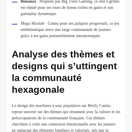
Bonanza
: Propulsé par Big Time Gaming, ce slot à grilles
est réputé pour ses tours de bonus riches en gains et son
gameplay dynamique.
Mega Moolah
: Connu pour ses jackpots progressifs, ce jeu
emblématique attire une large communauté de joueurs
grâce à ses gains potentiellement astronomiques.
Analyse des thèmes et
designs qui s’uttingent
la communauté
hexagonale
Le design des machines à sous populaires sur Betify Casino
repose souvent sur des thèmes qui résonnent avec la culture et les
préoccupations de la communauté française. Ces thèmes
cherchent à créer une connexion émotionnelle avec les joueurs
en intégrant des éléments familiers et valorisés, tels que la