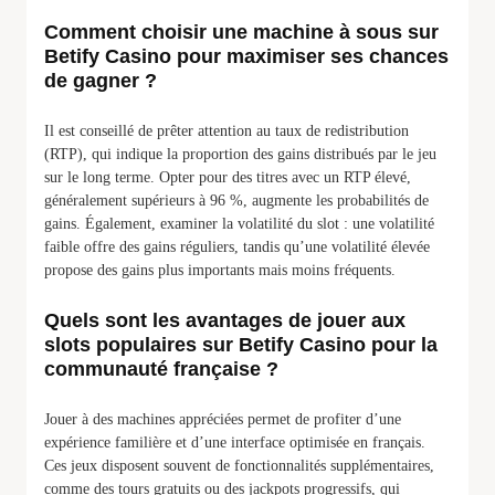
Comment choisir une machine à sous sur
Betify Casino pour maximiser ses chances
de gagner ?
Il est conseillé de prêter attention au taux de redistribution
(RTP), qui indique la proportion des gains distribués par le jeu
sur le long terme. Opter pour des titres avec un RTP élevé,
généralement supérieurs à 96 %, augmente les probabilités de
gains. Également, examiner la volatilité du slot : une volatilité
faible offre des gains réguliers, tandis qu’une volatilité élevée
propose des gains plus importants mais moins fréquents.
Quels sont les avantages de jouer aux
slots populaires sur Betify Casino pour la
communauté française ?
Jouer à des machines appréciées permet de profiter d’une
expérience familière et d’une interface optimisée en français.
Ces jeux disposent souvent de fonctionnalités supplémentaires,
comme des tours gratuits ou des jackpots progressifs, qui