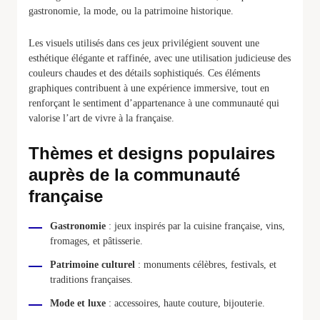
gastronomie, la mode, ou la patrimoine historique.
Les visuels utilisés dans ces jeux privilégient souvent une
esthétique élégante et raffinée, avec une utilisation judicieuse des
couleurs chaudes et des détails sophistiqués. Ces éléments
graphiques contribuent à une expérience immersive, tout en
renforçant le sentiment d’appartenance à une communauté qui
valorise l’art de vivre à la française.
Thèmes et designs populaires
auprès de la communauté
française
Gastronomie
: jeux inspirés par la cuisine française, vins,
fromages, et pâtisserie.
Patrimoine culturel
: monuments célèbres, festivals, et
traditions françaises.
Mode et luxe
: accessoires, haute couture, bijouterie.