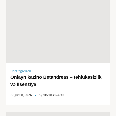
Uncategorized
Onlayn kazino Betandreas – təhlükəsizlik
və lisenziya
August 8, 2026
by
xtw18387a7f0