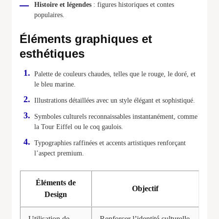
Histoire et légendes
: figures historiques et contes
populaires.
Éléments graphiques et
esthétiques
Palette de couleurs chaudes, telles que le rouge, le doré, et
le bleu marine.
Illustrations détaillées avec un style élégant et sophistiqué.
Symboles culturels reconnaissables instantanément, comme
la Tour Eiffel ou le coq gaulois.
Typographies raffinées et accents artistiques renforçant
l’aspect premium.
Éléments de
Objectif
Design
Utilisation de
Renforcer l’identité culturelle