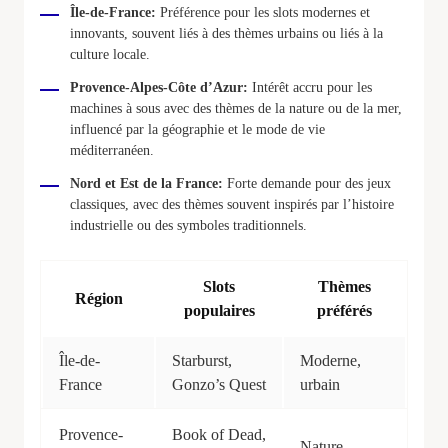
Île-de-France:
Préférence pour les slots modernes et
innovants, souvent liés à des thèmes urbains ou liés à la
culture locale.
Provence-Alpes-Côte d’Azur:
Intérêt accru pour les
machines à sous avec des thèmes de la nature ou de la mer,
influencé par la géographie et le mode de vie
méditerranéen.
Nord et Est de la France:
Forte demande pour des jeux
classiques, avec des thèmes souvent inspirés par l’histoire
industrielle ou des symboles traditionnels.
Slots
Thèmes
Région
populaires
préférés
Île-de-
Starburst,
Moderne,
France
Gonzo’s Quest
urbain
Provence-
Book of Dead,
Nature,