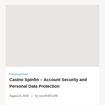
Uncategorized
Casino Spinfin – Account Security and
Personal Data Protection
August 8, 2026
by
xtw18387a7f0