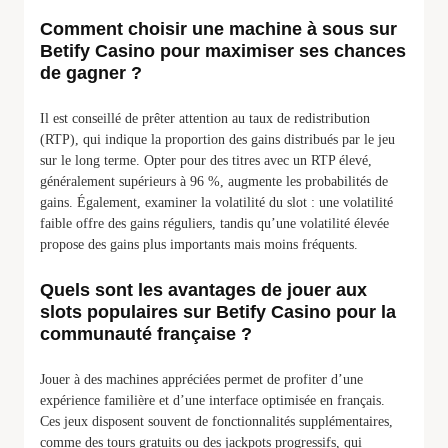
Comment choisir une machine à sous sur
Betify Casino pour maximiser ses chances
de gagner ?
Il est conseillé de prêter attention au taux de redistribution
(RTP), qui indique la proportion des gains distribués par le jeu
sur le long terme. Opter pour des titres avec un RTP élevé,
généralement supérieurs à 96 %, augmente les probabilités de
gains. Également, examiner la volatilité du slot : une volatilité
faible offre des gains réguliers, tandis qu’une volatilité élevée
propose des gains plus importants mais moins fréquents.
Quels sont les avantages de jouer aux
slots populaires sur Betify Casino pour la
communauté française ?
Jouer à des machines appréciées permet de profiter d’une
expérience familière et d’une interface optimisée en français.
Ces jeux disposent souvent de fonctionnalités supplémentaires,
comme des tours gratuits ou des jackpots progressifs, qui