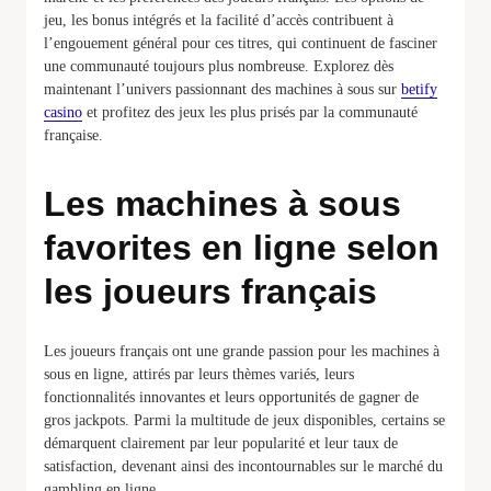
jeu, les bonus intégrés et la facilité d’accès contribuent à
l’engouement général pour ces titres, qui continuent de fasciner
une communauté toujours plus nombreuse. Explorez dès
maintenant l’univers passionnant des machines à sous sur
betify
casino
et profitez des jeux les plus prisés par la communauté
française.
Les machines à sous
favorites en ligne selon
les joueurs français
Les joueurs français ont une grande passion pour les machines à
sous en ligne, attirés par leurs thèmes variés, leurs
fonctionnalités innovantes et leurs opportunités de gagner de
gros jackpots. Parmi la multitude de jeux disponibles, certains se
démarquent clairement par leur popularité et leur taux de
satisfaction, devenant ainsi des incontournables sur le marché du
gambling en ligne.