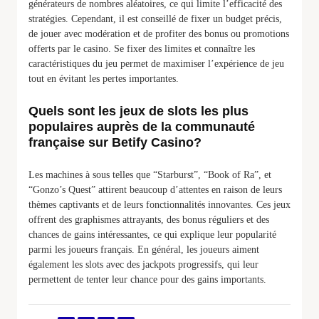
générateurs de nombres aléatoires, ce qui limite l’efficacité des
stratégies. Cependant, il est conseillé de fixer un budget précis,
de jouer avec modération et de profiter des bonus ou promotions
offerts par le casino. Se fixer des limites et connaître les
caractéristiques du jeu permet de maximiser l’expérience de jeu
tout en évitant les pertes importantes.
Quels sont les jeux de slots les plus
populaires auprès de la communauté
française sur Betify Casino?
Les machines à sous telles que “Starburst”, “Book of Ra”, et
“Gonzo’s Quest” attirent beaucoup d’attentes en raison de leurs
thèmes captivants et de leurs fonctionnalités innovantes. Ces jeux
offrent des graphismes attrayants, des bonus réguliers et des
chances de gains intéressantes, ce qui explique leur popularité
parmi les joueurs français. En général, les joueurs aiment
également les slots avec des jackpots progressifs, qui leur
permettent de tenter leur chance pour des gains importants.