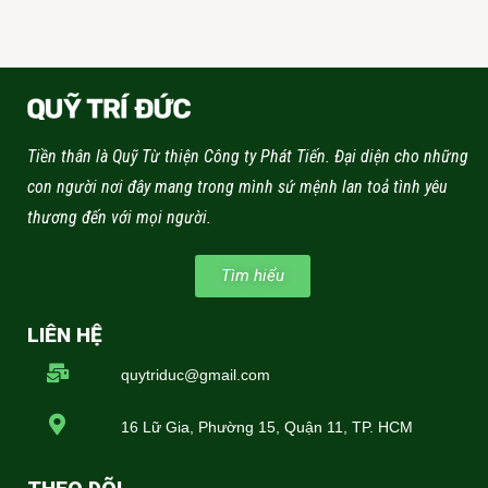
Tiền thân là Quỹ Từ thiện Công ty Phát Tiến. Đại diện cho những
con người nơi đây mang trong mình sứ mệnh lan toả tình yêu
thương đến với mọi người.
Tìm hiểu
LIÊN HỆ
quytriduc@gmail.com
16 Lữ Gia, Phường 15, Quận 11, TP. HCM