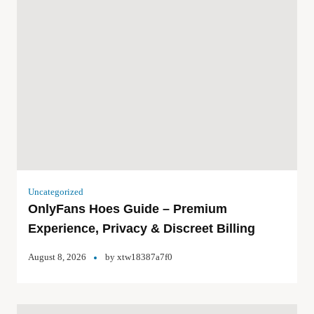
Uncategorized
OnlyFans Hoes Guide – Premium
Experience, Privacy & Discreet Billing
August 8, 2026
by
xtw18387a7f0