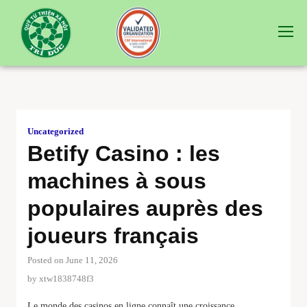
Uncategorized
Betify Casino : les
machines à sous
populaires auprès des
joueurs français
Posted on June 11, 2026
by
xtw1838748f3
Le monde des casinos en ligne connaît une croissance