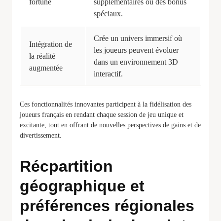
fortune
supplémentaires ou des bonus
spéciaux.
Crée un univers immersif où
Intégration de
les joueurs peuvent évoluer
la réalité
dans un environnement 3D
augmentée
interactif.
Ces fonctionnalités innovantes participent à la fidélisation des
joueurs français en rendant chaque session de jeu unique et
excitante, tout en offrant de nouvelles perspectives de gains et de
divertissement.
Récpartition
géographique et
préférences régionales