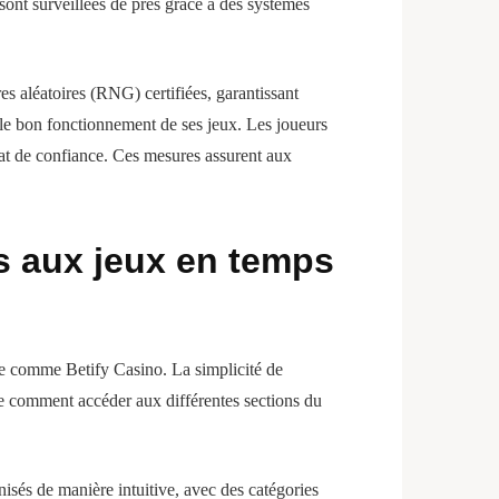
 sont surveillées de près grâce à des systèmes
res aléatoires (RNG) certifiées, garantissant
r le bon fonctionnement de ses jeux. Les joueurs
limat de confiance. Ces mesures assurent aux
cès aux jeux en temps
gne comme Betify Casino. La simplicité de
e comment accéder aux différentes sections du
sés de manière intuitive, avec des catégories