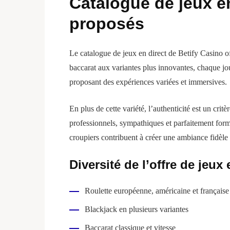
Catalogue de jeux en
proposés
Le catalogue de jeux en direct de Betify Casino of
baccarat aux variantes plus innovantes, chaque jou
proposant des expériences variées et immersives.
En plus de cette variété, l’authenticité est un cri
professionnels, sympathiques et parfaitement formés
croupiers contribuent à créer une ambiance fidèle 
Diversité de l’offre de jeux 
Roulette européenne, américaine et française
Blackjack en plusieurs variantes
Baccarat classique et vitesse