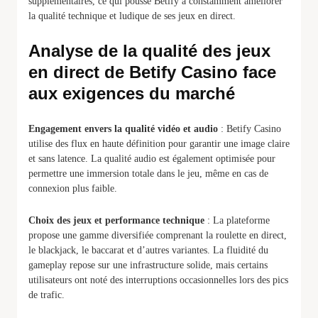
supplémentaires, ce qui pousse Betify à constamment améliorer
la qualité technique et ludique de ses jeux en direct.
Analyse de la qualité des jeux
en direct de Betify Casino face
aux exigences du marché
Engagement envers la qualité vidéo et audio
: Betify Casino
utilise des flux en haute définition pour garantir une image claire
et sans latence. La qualité audio est également optimisée pour
permettre une immersion totale dans le jeu, même en cas de
connexion plus faible.
Choix des jeux et performance technique
: La plateforme
propose une gamme diversifiée comprenant la roulette en direct,
le blackjack, le baccarat et d’autres variantes. La fluidité du
gameplay repose sur une infrastructure solide, mais certains
utilisateurs ont noté des interruptions occasionnelles lors des pics
de trafic.