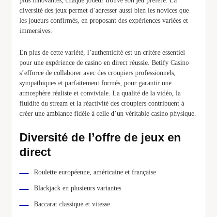
plus innovantes, chaque joueur trouve son jeu préféré. La
diversité des jeux permet d’adresser aussi bien les novices que
les joueurs confirmés, en proposant des expériences variées et
immersives.
En plus de cette variété, l’authenticité est un critère essentiel
pour une expérience de casino en direct réussie. Betify Casino
s’efforce de collaborer avec des croupiers professionnels,
sympathiques et parfaitement formés, pour garantir une
atmosphère réaliste et conviviale. La qualité de la vidéo, la
fluidité du stream et la réactivité des croupiers contribuent à
créer une ambiance fidèle à celle d’un véritable casino physique.
Diversité de l’offre de jeux en
direct
Roulette européenne, américaine et française
Blackjack en plusieurs variantes
Baccarat classique et vitesse