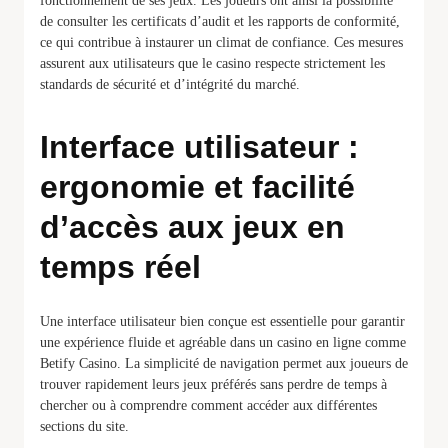
fonctionnement de ses jeux. Les joueurs ont ainsi la possibilité
de consulter les certificats d’audit et les rapports de conformité,
ce qui contribue à instaurer un climat de confiance. Ces mesures
assurent aux utilisateurs que le casino respecte strictement les
standards de sécurité et d’intégrité du marché.
Interface utilisateur :
ergonomie et facilité
d’accès aux jeux en
temps réel
Une interface utilisateur bien conçue est essentielle pour garantir
une expérience fluide et agréable dans un casino en ligne comme
Betify Casino. La simplicité de navigation permet aux joueurs de
trouver rapidement leurs jeux préférés sans perdre de temps à
chercher ou à comprendre comment accéder aux différentes
sections du site.