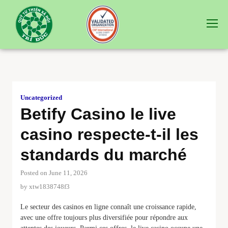
Uncategorized
Betify Casino le live
casino respecte-t-il les
standards du marché
Posted on June 11, 2026
by
xtw1838748f3
Le secteur des casinos en ligne connaît une croissance rapide,
avec une offre toujours plus diversifiée pour répondre aux