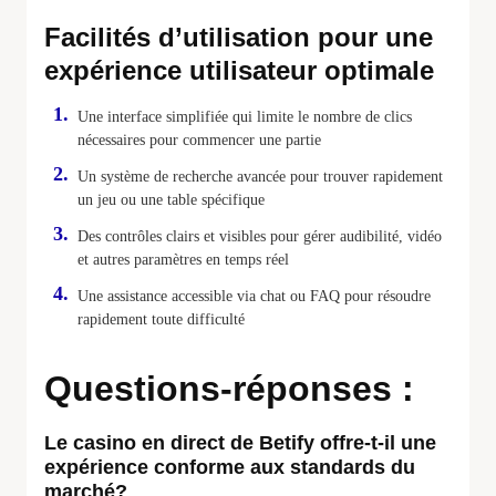
Facilités d’utilisation pour une
expérience utilisateur optimale
Une interface simplifiée qui limite le nombre de clics
nécessaires pour commencer une partie
Un système de recherche avancée pour trouver rapidement
un jeu ou une table spécifique
Des contrôles clairs et visibles pour gérer audibilité, vidéo
et autres paramètres en temps réel
Une assistance accessible via chat ou FAQ pour résoudre
rapidement toute difficulté
Questions-réponses :
Le casino en direct de Betify offre-t-il une
expérience conforme aux standards du
marché?