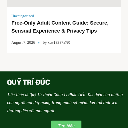
Uncategorized
Free-Only Adult Content Guide: Secure,
Sensual Experience & Privacy Tips
August 7, 2026
by
xtw18387a7f0
Tiền thân là Quỹ Từ thiện Công ty Phát Tiến. Đại diện cho những
con người nơi đây mang trong mình sứ mệnh lan toả tình yêu
thương đến với mọi người.
Tìm hiểu