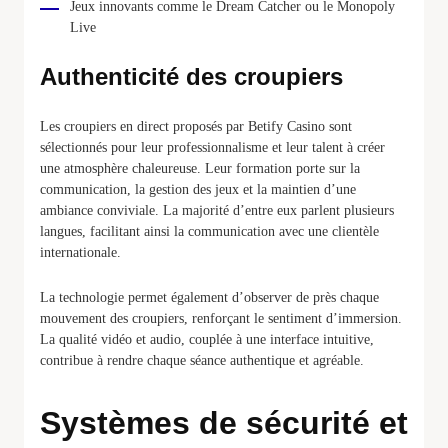
Jeux innovants comme le Dream Catcher ou le Monopoly
Live
Authenticité des croupiers
Les croupiers en direct proposés par Betify Casino sont
sélectionnés pour leur professionnalisme et leur talent à créer
une atmosphère chaleureuse. Leur formation porte sur la
communication, la gestion des jeux et la maintien d’une
ambiance conviviale. La majorité d’entre eux parlent plusieurs
langues, facilitant ainsi la communication avec une clientèle
internationale.
La technologie permet également d’observer de près chaque
mouvement des croupiers, renforçant le sentiment d’immersion.
La qualité vidéo et audio, couplée à une interface intuitive,
contribue à rendre chaque séance authentique et agréable.
Systèmes de sécurité et