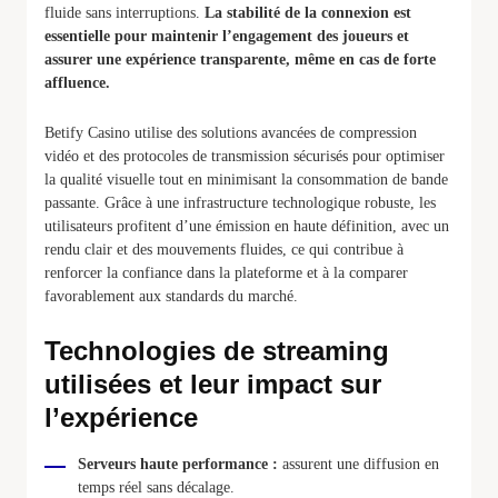
fluide sans interruptions.
La stabilité de la connexion est
essentielle pour maintenir l’engagement des joueurs et
assurer une expérience transparente, même en cas de forte
affluence.
Betify Casino utilise des solutions avancées de compression
vidéo et des protocoles de transmission sécurisés pour optimiser
la qualité visuelle tout en minimisant la consommation de bande
passante. Grâce à une infrastructure technologique robuste, les
utilisateurs profitent d’une émission en haute définition, avec un
rendu clair et des mouvements fluides, ce qui contribue à
renforcer la confiance dans la plateforme et à la comparer
favorablement aux standards du marché.
Technologies de streaming
utilisées et leur impact sur
l’expérience
Serveurs haute performance :
assurent une diffusion en
temps réel sans décalage.