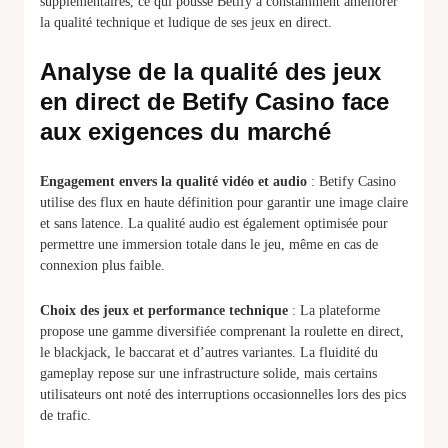
supplémentaires, ce qui pousse Betify à constamment améliorer
la qualité technique et ludique de ses jeux en direct.
Analyse de la qualité des jeux
en direct de Betify Casino face
aux exigences du marché
Engagement envers la qualité vidéo et audio
: Betify Casino
utilise des flux en haute définition pour garantir une image claire
et sans latence. La qualité audio est également optimisée pour
permettre une immersion totale dans le jeu, même en cas de
connexion plus faible.
Choix des jeux et performance technique
: La plateforme
propose une gamme diversifiée comprenant la roulette en direct,
le blackjack, le baccarat et d’autres variantes. La fluidité du
gameplay repose sur une infrastructure solide, mais certains
utilisateurs ont noté des interruptions occasionnelles lors des pics
de trafic.