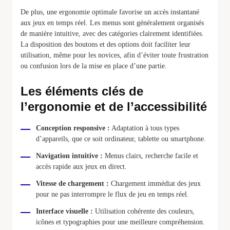
De plus, une ergonomie optimale favorise un accès instantané
aux jeux en temps réel. Les menus sont généralement organisés
de manière intuitive, avec des catégories clairement identifiées.
La disposition des boutons et des options doit faciliter leur
utilisation, même pour les novices, afin d’éviter toute frustration
ou confusion lors de la mise en place d’une partie.
Les éléments clés de
l’ergonomie et de l’accessibilité
Conception responsive :
Adaptation à tous types
d’appareils, que ce soit ordinateur, tablette ou smartphone.
Navigation intuitive :
Menus clairs, recherche facile et
accès rapide aux jeux en direct.
Vitesse de chargement :
Chargement immédiat des jeux
pour ne pas interrompre le flux de jeu en temps réel.
Interface visuelle :
Utilisation cohérente des couleurs,
icônes et typographies pour une meilleure compréhension.