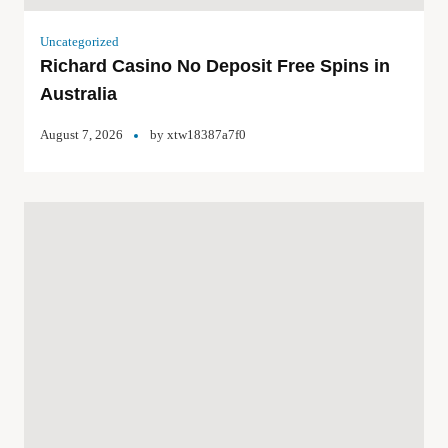
Uncategorized
Richard Casino No Deposit Free Spins in
Australia
August 7, 2026
by
xtw18387a7f0