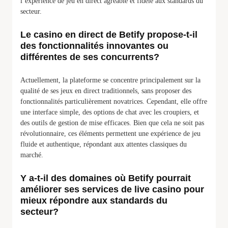
l’expérience de jeu en direct agréable et fidèle aux standards du
secteur.
Le casino en direct de Betify propose-t-il
des fonctionnalités innovantes ou
différentes de ses concurrents?
Actuellement, la plateforme se concentre principalement sur la
qualité de ses jeux en direct traditionnels, sans proposer des
fonctionnalités particulièrement novatrices. Cependant, elle offre
une interface simple, des options de chat avec les croupiers, et
des outils de gestion de mise efficaces. Bien que cela ne soit pas
révolutionnaire, ces éléments permettent une expérience de jeu
fluide et authentique, répondant aux attentes classiques du
marché.
Y a-t-il des domaines où Betify pourrait
améliorer ses services de live casino pour
mieux répondre aux standards du
secteur?