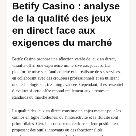
Betify Casino : analyse
de la qualité des jeux
en direct face aux
exigences du marché
Betify Casino propose une sélection variée de jeux en direct,
visant à offrir une expérience immersive aux joueurs. La
plateforme mise sur l’authenticité et le réalisme de ses services,
en collaborant avec des croupiers professionnels et en utilisant
une technologie de streaming avancée. Cependant, il est essentiel
d’évaluer si cette offre répond réellement aux attentes et
standards du marché actuel.
La qualité des jeux en direct constitue un enjeu majeur pour les
casinos en ligne modernes, où l’interactivité et la fluidité sont
primordiales. Certains concurrents renforcent leur position en
proposant des outils innovants ou des fonctionnalités