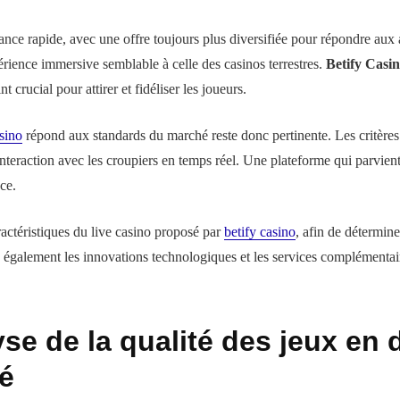
nce rapide, avec une offre toujours plus diversifiée pour répondre aux at
érience immersive semblable à celle des casinos terrestres.
Betify Casi
t crucial pour attirer et fidéliser les joueurs.
asino
répond aux standards du marché reste donc pertinente. Les critères à
l’interaction avec les croupiers en temps réel. Une plateforme qui parvien
ce.
ractéristiques du live casino proposé par
betify casino
, afin de détermine
galement les innovations technologiques et les services complémentaire
yse de la qualité des jeux en 
é