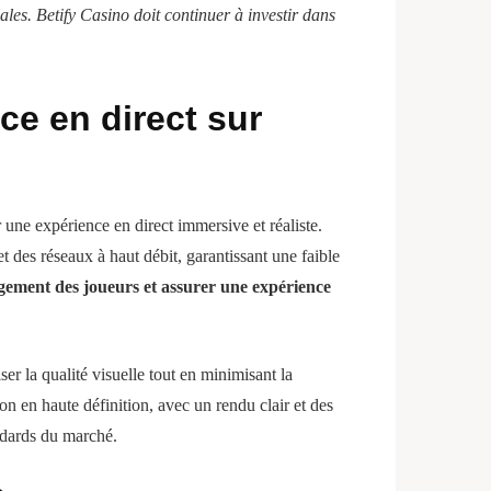
ales. Betify Casino doit continuer à investir dans
ce en direct sur
 une expérience en direct immersive et réaliste.
t des réseaux à haut débit, garantissant une faible
gagement des joueurs et assurer une expérience
er la qualité visuelle tout en minimisant la
n en haute définition, avec un rendu clair et des
ndards du marché.