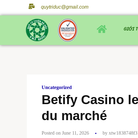
quytriduc@gmail.com
GIỚI 
Uncategorized
Betify Casino le
du marché
Posted on June 11, 2026
by
xtw1838748f3