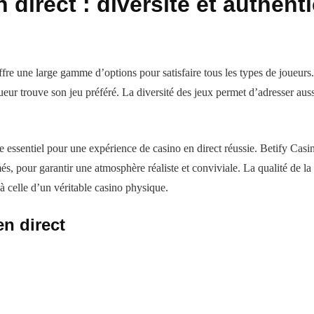
 direct : diversité et authent
fre une large gamme d’options pour satisfaire tous les types de joueurs.
eur trouve son jeu préféré. La diversité des jeux permet d’adresser auss
tère essentiel pour une expérience de casino en direct réussie. Betify Cas
, pour garantir une atmosphère réaliste et conviviale. La qualité de la vi
à celle d’un véritable casino physique.
en direct