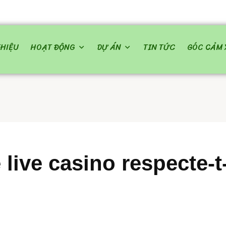
THIỆU
HOẠT ĐỘNG
DỰ ÁN
TIN TỨC
GÓC CẢM 
 live casino respecte-t