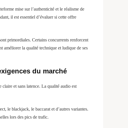
eforme mise sur l’authenticité et le réalisme de
t, il est essentiel d’évaluer si cette offre
 sont primordiales. Certains concurrents renforcent
t améliorer la qualité technique et ludique de ses
x exigences du marché
 claire et sans latence. La qualité audio est
, le blackjack, le baccarat et d’autres variantes.
lles lors des pics de trafic.