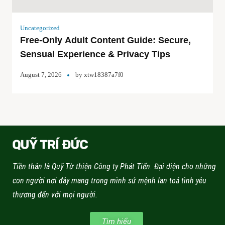
Uncategorized
Free-Only Adult Content Guide: Secure,
Sensual Experience & Privacy Tips
August 7, 2026
by
xtw18387a7f0
Tiền thân là Quỹ Từ thiện Công ty Phát Tiến. Đại diện cho những
con người nơi đây mang trong mình sứ mệnh lan toả tình yêu
thương đến với mọi người.
Tìm hiểu