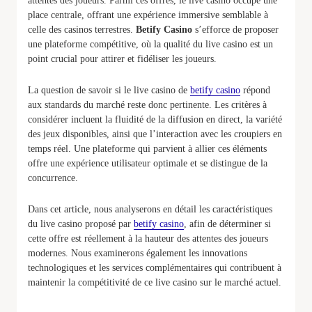
attentes des joueurs. Parmi ces offres, le live casino occupe une
place centrale, offrant une expérience immersive semblable à
celle des casinos terrestres.
Betify Casino
s’efforce de proposer
une plateforme compétitive, où la qualité du live casino est un
point crucial pour attirer et fidéliser les joueurs.
La question de savoir si le live casino de
betify casino
répond
aux standards du marché reste donc pertinente. Les critères à
considérer incluent la fluidité de la diffusion en direct, la variété
des jeux disponibles, ainsi que l’interaction avec les croupiers en
temps réel. Une plateforme qui parvient à allier ces éléments
offre une expérience utilisateur optimale et se distingue de la
concurrence.
Dans cet article, nous analyserons en détail les caractéristiques
du live casino proposé par
betify casino
, afin de déterminer si
cette offre est réellement à la hauteur des attentes des joueurs
modernes. Nous examinerons également les innovations
technologiques et les services complémentaires qui contribuent à
maintenir la compétitivité de ce live casino sur le marché actuel.