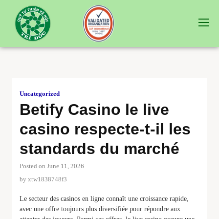
Uncategorized
Betify Casino le live
casino respecte-t-il les
standards du marché
Posted on June 11, 2026
by
xtw1838748f3
Le secteur des casinos en ligne connaît une croissance rapide,
avec une offre toujours plus diversifiée pour répondre aux