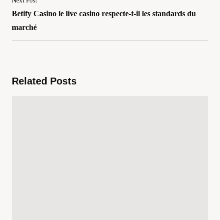
Next Post
Betify Casino le live casino respecte-t-il les standards du
marché
Related Posts