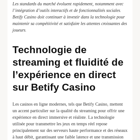
Les standards du marché évoluent rapidement, notamment avec
l’intégration d’outils interactifs et de fonctionnalités sociales.
Betify Casino doit continuer à investir dans la technologie pour
maintenir sa compétitivité et satisfaire les attentes croissantes des
joueurs.
Technologie de
streaming et fluidité de
l’expérience en direct
sur Betify Casino
Les casinos en ligne modernes, tels que Betify Casino, mettent
un accent particulier sur la qualité du streaming pour offrir une
expérience en direct immersive et réaliste. La technologie
utilisée pour transmettre les jeux en temps réel repose
principalement sur des serveurs haute performance et des réseaux
à haut débit, garantissant une faible latence et une transmission