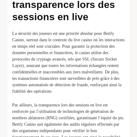
transparence lors des
sessions en live
La sécurité des joueurs est une priorité absolue pour Betify
Casino, surtout dans le contexte du live casino où les interactions
en temps réel sont cruciales. Pour garantir la protection des
données personnelles et financières, le casino utilise des
protocoles de cryptage avancés, tels que SSL (Secure Socket
Layer), assurant que toutes les informations échangées restent
confidentielles et inaccessibles aux tiers malveillants. De plus,
les transactions financières sont surveillées de près grâce à des
systèmes automatisés de détection de fraude, renforçant ainsi la
fiabilité des opérations.
Par ailleurs, la transparence lors des sessions en live est
renforcée par l’utilisation de technologies de génération de
nombres aléatoires (RNG) certifiées, garantissant l’équité du jeu.
Betify Casino suit également des audits réguliers effectués par
des organismes indépendants pour vérifier le bon