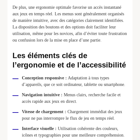
De plus, une ergonomie optimale favorise un accès instantané
aux jeux en temps réel. Les menus sont généralement organisés
de manière intuitive, avec des catégories clairement identifiées.
La disposition des boutons et des options doit faciliter leur
utilisation, même pour les novices, afin d’éviter toute frustration
ou confusion lors de la mise en place d’une partie.
Les éléments clés de
l’ergonomie et de l’accessibilité
Conception responsive :
Adaptation à tous types
d’appareils, que ce soit ordinateur, tablette ou smartphone.
Navigation intuitive :
Menus clairs, recherche facile et
accès rapide aux jeux en direct.
Vitesse de chargement :
Chargement immédiat des jeux
pour ne pas interrompre le flux de jeu en temps réel.
Interface visuelle :
Utilisation cohérente des couleurs,
icônes et typographies pour une meilleure compréhension.