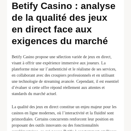
Betify Casino : analyse
de la qualité des jeux
en direct face aux
exigences du marché
Betify Casino propose une sélection variée de jeux en direct,
visant à offrir une expérience immersive aux joueurs. La
plateforme mise sur l’authenticité et le réalisme de ses services,
en collaborant avec des croupiers professionnels et en utilisant
une technologie de streaming avancée. Cependant, il est essentiel
d’évaluer si cette offre répond réellement aux attentes et
standards du marché actuel.
La qualité des jeux en direct constitue un enjeu majeur pour les
casinos en ligne modernes, où l’interactivité et la fluidité sont
primordiales. Certains concurrents renforcent leur position en
proposant des outils innovants ou des fonctionnalités