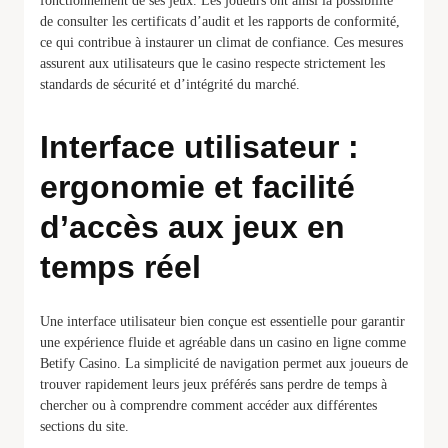
fonctionnement de ses jeux. Les joueurs ont ainsi la possibilité
de consulter les certificats d’audit et les rapports de conformité,
ce qui contribue à instaurer un climat de confiance. Ces mesures
assurent aux utilisateurs que le casino respecte strictement les
standards de sécurité et d’intégrité du marché.
Interface utilisateur :
ergonomie et facilité
d’accès aux jeux en
temps réel
Une interface utilisateur bien conçue est essentielle pour garantir
une expérience fluide et agréable dans un casino en ligne comme
Betify Casino. La simplicité de navigation permet aux joueurs de
trouver rapidement leurs jeux préférés sans perdre de temps à
chercher ou à comprendre comment accéder aux différentes
sections du site.