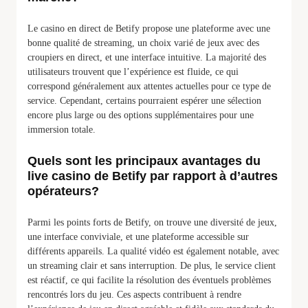
Le casino en direct de Betify propose une plateforme avec une
bonne qualité de streaming, un choix varié de jeux avec des
croupiers en direct, et une interface intuitive. La majorité des
utilisateurs trouvent que l’expérience est fluide, ce qui
correspond généralement aux attentes actuelles pour ce type de
service. Cependant, certains pourraient espérer une sélection
encore plus large ou des options supplémentaires pour une
immersion totale.
Quels sont les principaux avantages du
live casino de Betify par rapport à d’autres
opérateurs?
Parmi les points forts de Betify, on trouve une diversité de jeux,
une interface conviviale, et une plateforme accessible sur
différents appareils. La qualité vidéo est également notable, avec
un streaming clair et sans interruption. De plus, le service client
est réactif, ce qui facilite la résolution des éventuels problèmes
rencontrés lors du jeu. Ces aspects contribuent à rendre