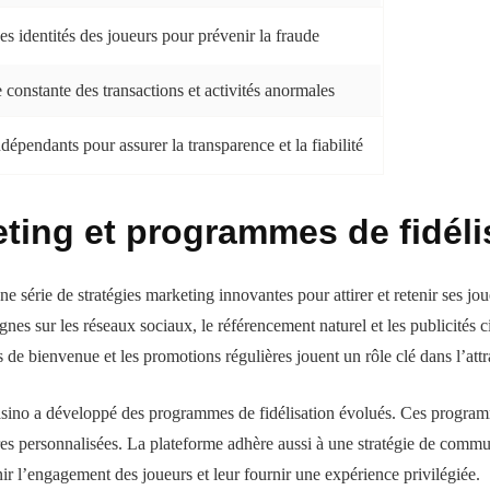
es identités des joueurs pour prévenir la fraude
 constante des transactions et activités anormales
dépendants pour assurer la transparence et la fiabilité
eting et programmes de fidél
e série de stratégies marketing innovantes pour attirer et retenir ses jo
nes sur les réseaux sociaux, le référencement naturel et les publicités c
us de bienvenue et les promotions régulières jouent un rôle clé dans l’att
 Casino a développé des programmes de fidélisation évolués. Ces progra
es personnalisées. La plateforme adhère aussi à une stratégie de communi
nir l’engagement des joueurs et leur fournir une expérience privilégiée.