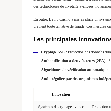
des technologies de cryptage avancées, notamment 
En outre, Betify Casino a mis en place un système 
prévient toute tentative de fraude. Ces mesures o
Les principales innovations 
Cryptage SSL
: Protection des données dura
Authentification à deux facteurs (2FA)
: S
Algorithmes de vérification automatique
:
Audit régulier par des organismes indépe
Innovation
Systèmes de cryptage avancé
Protection r