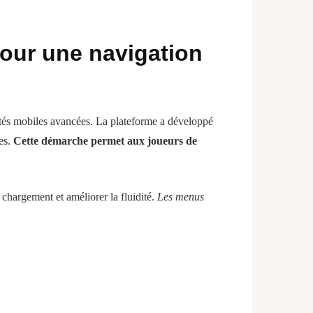
pour une navigation
lités mobiles avancées. La plateforme a développé
tes.
Cette démarche permet aux joueurs de
 chargement et améliorer la fluidité.
Les menus