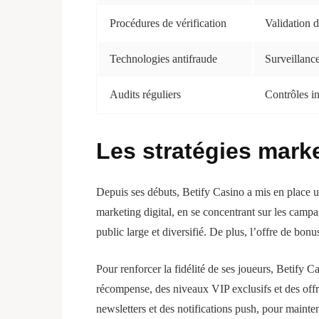
Procédures de vérification
Validation d
Technologies antifraude
Surveillance
Audits réguliers
Contrôles in
Les stratégies mark
Depuis ses débuts, Betify Casino a mis en place un
marketing digital, en se concentrant sur les campag
public large et diversifié. De plus, l’offre de bon
Pour renforcer la fidélité de ses joueurs, Betify
récompense, des niveaux VIP exclusifs et des offr
newsletters et des notifications push, pour mainte