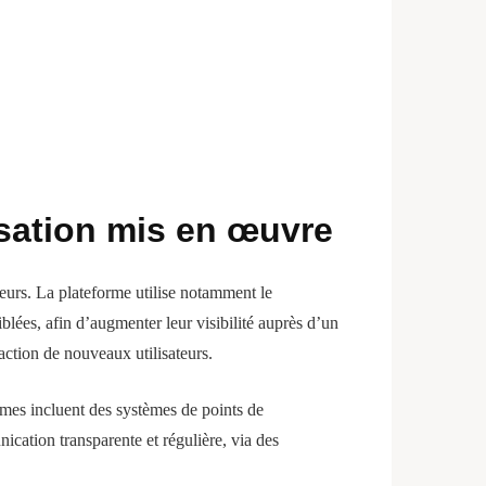
isation mis en œuvre
ueurs. La plateforme utilise notamment le
iblées, afin d’augmenter leur visibilité auprès d’un
raction de nouveaux utilisateurs.
mmes incluent des systèmes de points de
cation transparente et régulière, via des