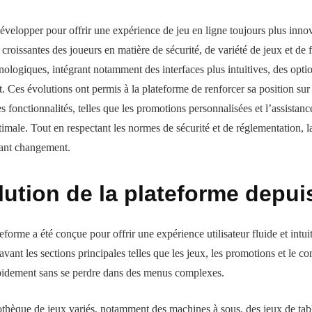
évelopper pour offrir une expérience de jeu en ligne toujours plus innov
oissantes des joueurs en matière de sécurité, de variété de jeux et de fa
ologiques, intégrant notamment des interfaces plus intuitives, des opt
. Ces évolutions ont permis à la plateforme de renforcer sa position sur 
fonctionnalités, telles que les promotions personnalisées et l’assistan
ptimale. Tout en respectant les normes de sécurité et de réglementation, 
tant changement.
olution de la plateforme depu
eforme a été conçue pour offrir une expérience utilisateur fluide et intui
vant les sections principales telles que les jeux, les promotions et le c
apidement sans se perdre dans des menus complexes.
iothèque de jeux variés, notamment des machines à sous, des jeux de tabl