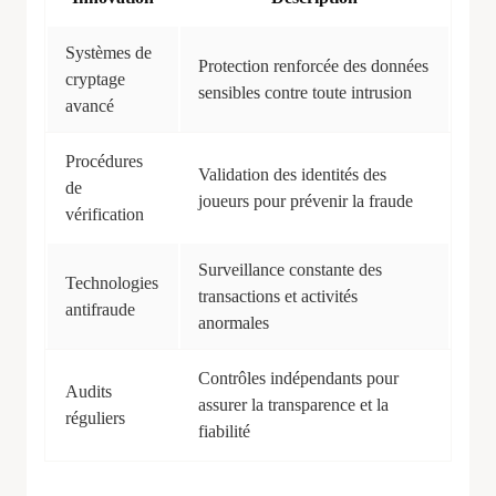
Systèmes de
Protection renforcée des données
cryptage
sensibles contre toute intrusion
avancé
Procédures
Validation des identités des
de
joueurs pour prévenir la fraude
vérification
Surveillance constante des
Technologies
transactions et activités
antifraude
anormales
Contrôles indépendants pour
Audits
assurer la transparence et la
réguliers
fiabilité