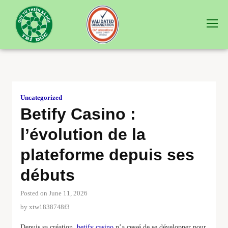
Uncategorized
Betify Casino :
l’évolution de la
plateforme depuis ses
débuts
Posted on June 11, 2026
by
xtw1838748f3
Depuis sa création,
betify casino
n’a cessé de se développer pour