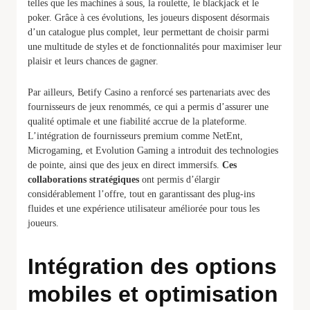
telles que les machines à sous, la roulette, le blackjack et le
poker. Grâce à ces évolutions, les joueurs disposent désormais
d’un catalogue plus complet, leur permettant de choisir parmi
une multitude de styles et de fonctionnalités pour maximiser leur
plaisir et leurs chances de gagner.
Par ailleurs, Betify Casino a renforcé ses partenariats avec des
fournisseurs de jeux renommés, ce qui a permis d’assurer une
qualité optimale et une fiabilité accrue de la plateforme.
L’intégration de fournisseurs premium comme NetEnt,
Microgaming, et Evolution Gaming a introduit des technologies
de pointe, ainsi que des jeux en direct immersifs.
Ces
collaborations stratégiques
ont permis d’élargir
considérablement l’offre, tout en garantissant des plug-ins
fluides et une expérience utilisateur améliorée pour tous les
joueurs.
Intégration des options
mobiles et optimisation