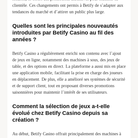
clientèle. Ces changements ont permis à Betify de s’adapter aux
tendances du marché et d’attirer un public plus large.
Quelles sont les principales nouveautés
introduites par Betify Casino au fil des
années ?
Betify Casino a régulièrement enrichi son contenu avec l’ajout
de jeux en ligne, notamment des machines à sous, des jeux de
table, et des options en direct. La plateforme a aussi mis en place
une application mobile, facilitant la prise en charge des joueurs
en déplacement. De plus, elle a amélioré ses systèmes de sécurité
et de support client, tout en proposant diverses promotions
saisonnières pour maintenir l’intérêt de ses utilisateurs.
Comment la sélection de jeux a-t-elle
évolué chez Betify Casino depuis sa
création ?
Au début, Betify Casino offrait principalement des machines à