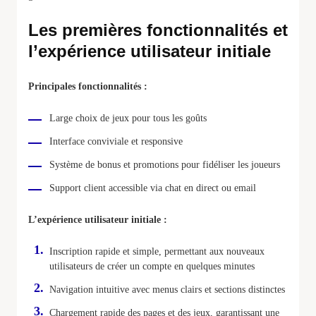
Les premières fonctionnalités et
l’expérience utilisateur initiale
Principales fonctionnalités :
Large choix de jeux pour tous les goûts
Interface conviviale et responsive
Système de bonus et promotions pour fidéliser les joueurs
Support client accessible via chat en direct ou email
L’expérience utilisateur initiale :
Inscription rapide et simple, permettant aux nouveaux
utilisateurs de créer un compte en quelques minutes
Navigation intuitive avec menus clairs et sections distinctes
Chargement rapide des pages et des jeux, garantissant une