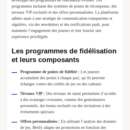
développé des programmes de fidélisation évolués. Ces
programmes incluent des systèmes de points de récompense, des
niveaux VIP exclusifs et des offres personnalisées. La plateforme
adhère aussi à une stratégie de communication transparente et
régulière, via des newsletters et des notifications push, pour
maintenir l’engagement des joueurs et leur fournir une
expérience privilégiée.
Les programmes de fidélisation
et leurs composants
Programme de points de fidélité :
Les joueurs
accumulent des points à chaque pari, qu’ils peuvent
échanger contre des crédits de jeu ou des cadeaux.
Niveaux VIP :
Des niveaux de statut permettent d’accéder
à des avantages croissants, comme des gestionnaires
personnels, des bonus exclusifs ou des invitations à des
événements spéciaux.
Offres personnalisées :
En utilisant l’analyse des données
de jeu, Betify adapte ses promotions en fonction des