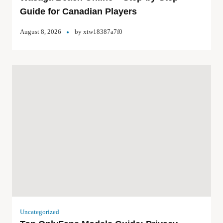
Guide for Canadian Players
August 8, 2026
by
xtw18387a7f0
Uncategorized