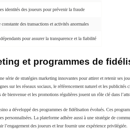
es identités des joueurs pour prévenir la fraude
 constante des transactions et activités anormales
dépendants pour assurer la transparence et la fiabilité
eting et programmes de fidél
e série de stratégies marketing innovantes pour attirer et retenir ses jo
nes sur les réseaux sociaux, le référencement naturel et les publicités c
us de bienvenue et les promotions régulières jouent un rôle clé dans l’att
 Casino a développé des programmes de fidélisation évolués. Ces progra
es personnalisées. La plateforme adhère aussi à une stratégie de communi
nir l’engagement des joueurs et leur fournir une expérience privilégiée.