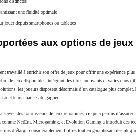
ions distinctes
ntissant une fluidité optimale
ur jouer depuis smartphones ou tablettes
pportées aux options de jeux 
travaillé à enrichir son offre de jeux pour offrir une expérience plus di
re de jeux disponibles, intégrant des titres innovants et variés dans dif
 évolutions, les joueurs disposent désormais d’un catalogue plus complet,
aisir et leurs chances de gagner.
iats avec des fournisseurs de jeux renommés, ce qui a permis d’assurer un
m comme NetEnt, Microgaming, et Evolution Gaming a introduit des techn
ermis d’élargir considérablement l’offre, tout en garantissant des plug-i