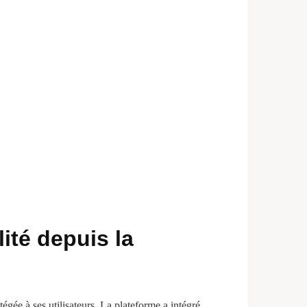
lité depuis la
égée à ses utilisateurs. La plateforme a intégré