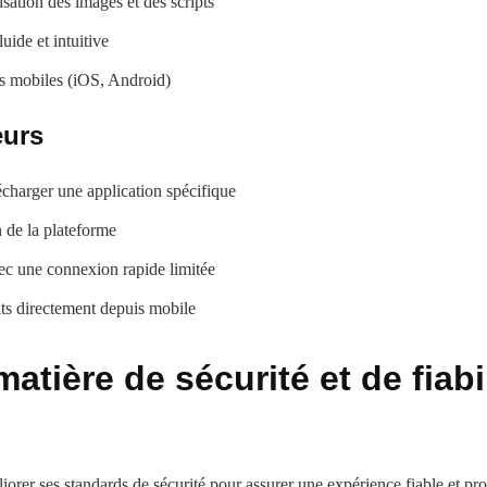
sation des images et des scripts
luide et intuitive
es mobiles (iOS, Android)
eurs
écharger une application spécifique
n de la plateforme
ec une connexion rapide limitée
aits directement depuis mobile
atière de sécurité et de fiabi
orer ses standards de sécurité pour assurer une expérience fiable et prot