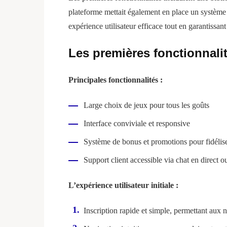
plateforme mettait également en place un système d
expérience utilisateur efficace tout en garantissant l
Les premières fonctionnalité
Principales fonctionnalités :
Large choix de jeux pour tous les goûts
Interface conviviale et responsive
Système de bonus et promotions pour fidélise
Support client accessible via chat en direct o
L’expérience utilisateur initiale :
Inscription rapide et simple, permettant aux