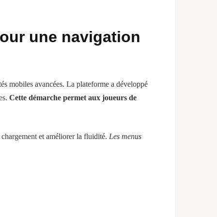
pour une navigation
lités mobiles avancées. La plateforme a développé
tes.
Cette démarche permet aux joueurs de
 chargement et améliorer la fluidité.
Les menus