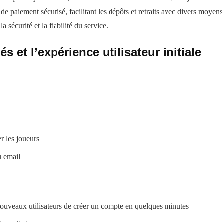
e paiement sécurisé, facilitant les dépôts et retraits avec divers moyens
a sécurité et la fiabilité du service.
s et l’expérience utilisateur initiale
r les joueurs
u email
 nouveaux utilisateurs de créer un compte en quelques minutes