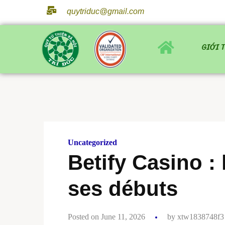
quytriduc@gmail.com
GIỚI 
Uncategorized
Betify Casino :
ses débuts
Posted on June 11, 2026
by
xtw1838748f3