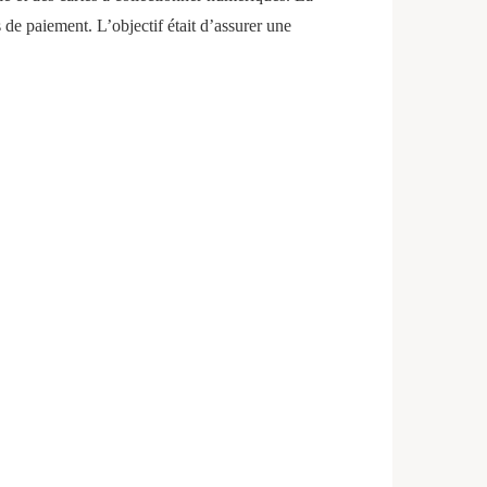
 de paiement. L’objectif était d’assurer une