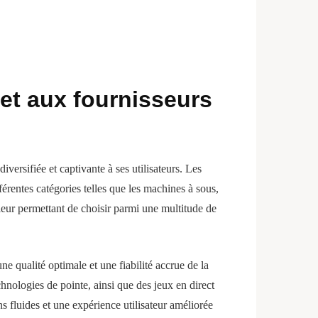
et aux fournisseurs
versifiée et captivante à ses utilisateurs. Les
férentes catégories telles que les machines à sous,
 leur permettant de choisir parmi une multitude de
e qualité optimale et une fiabilité accrue de la
ologies de pointe, ainsi que des jeux en direct
ns fluides et une expérience utilisateur améliorée