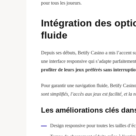
pour tous les joueurs.
Intégration des opt
fluide
Depuis ses débuts, Betify Casino a mis l’accent su
une interface responsive qui s’adapte parfaitement
profiter de leurs jeux préférés sans interruptio
Pour garantir une navigation fluide, Betify Casino
sont simplifiés, l’accès aux jeux est facilité, et la
Les améliorations clés dan
Design responsive pour toutes les tailles d’é