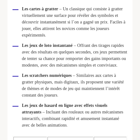
Les cartes à gratter
– Un classique qui consiste à gratter
virtuellement une surface pour révéler des symboles et
découvrir instantanément si l’on a gagné un prix. Faciles à
jouer, elles attirent les novices comme les joueurs
expérimentés.
Les jeux de loto instantané
– Offrant des tirages rapides
avec des résultats en quelques secondes, ces jeux permettent
de tenter sa chance pour remporter des gains importants ou
modestes, avec des mécanismes simples et conviviaux.
Les scratchers numériques
– Similaires aux cartes à
gratter physiques, mais digitaux, ils proposent une variété
de thèmes et de modes de jeu qui maintiennent l’intérêt
constant des joueurs.
Les jeux de hasard en ligne avec effets visuels
attrayants
– Incluant des rouleaux ou autres mécanismes
interactifs, combinant rapidité et amusement instantané
avec de belles animations.