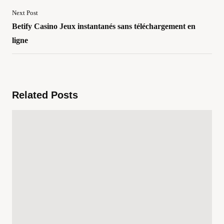
Next Post
Betify Casino Jeux instantanés sans téléchargement en
ligne
Related Posts