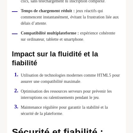
clics, sans téléchargement ni inscription complexe.
Temps de chargement réduit :
jeux réactifs qui
commencent instantanément, évitant la frustration liée aux
délais d’attente.
Compatibilité multiplateforme :
expérience cohérente
sur ordinateur, tablette et smartphone.
Impact sur la fluidité et la
fiabilité
Utilisation de technologies modernes comme HTML5 pour
assurer une compatibilité maximale.
Optimisation des ressources serveurs pour prévenir les
interruptions ou ralentissements pendant le jeu.
Maintenance régulière pour garantir la stabilité et la
sécurité de la plateforme.
Sécurité et fiabilité :