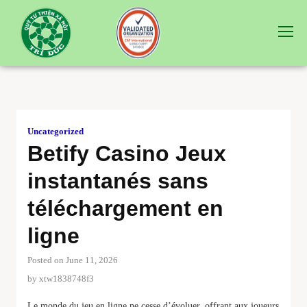
Uncategorized
Betify Casino Jeux
instantanés sans
téléchargement en
ligne
Posted on June 11, 2026
by
xtw1838748f3
Le monde du jeu en ligne ne cesse d’évoluer, offrant aux joueurs