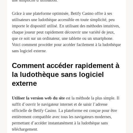
une simplicité d’utilisation.
Grâce à une plateforme optimisée, Betify Casino offre à ses
utilisateurs une ludothèque accessible en toute simplicité, peu
importe le dispositif utilisé. En utilisant des méthodes intuitives,
chaque joueur peut rapidement découvrir une variété de jeux,
que ce soit sur un ordinateur, une tablette ou un smartphone.
Voici comment procéder pour accéder facilement à la ludothèque
sans logiciel externe.
Comment accéder rapidement à
la ludothèque sans logiciel
externe
Utiliser la version web du site
est la méthode la plus simple. Il
suffit d’ouvrir le navigateur internet et de saisir l’adresse
officielle de Betify Casino. La plateforme est conçue pour être
entièrement compatible avec tous les navigateurs modernes,
permettant d’accéder instantanément à la ludothèque sans
téléchargement.