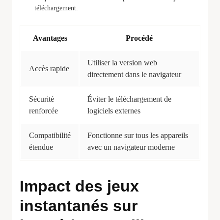
téléchargement.
Avantages
Procédé
Utiliser la version web
Accès rapide
directement dans le navigateur
Sécurité
Éviter le téléchargement de
renforcée
logiciels externes
Compatibilité
Fonctionne sur tous les appareils
étendue
avec un navigateur moderne
Impact des jeux
instantanés sur