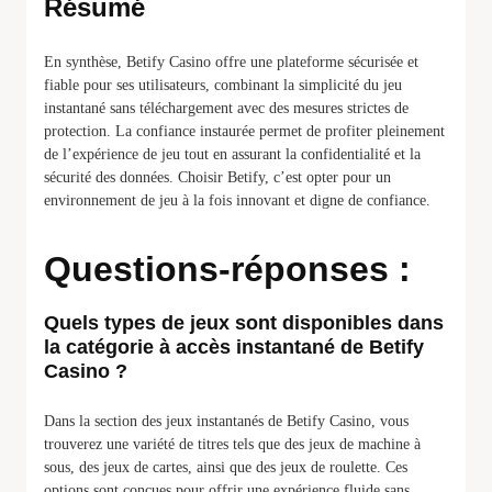
Résumé
En synthèse, Betify Casino offre une plateforme sécurisée et
fiable pour ses utilisateurs, combinant la simplicité du jeu
instantané sans téléchargement avec des mesures strictes de
protection. La confiance instaurée permet de profiter pleinement
de l’expérience de jeu tout en assurant la confidentialité et la
sécurité des données. Choisir Betify, c’est opter pour un
environnement de jeu à la fois innovant et digne de confiance.
Questions-réponses :
Quels types de jeux sont disponibles dans
la catégorie à accès instantané de Betify
Casino ?
Dans la section des jeux instantanés de Betify Casino, vous
trouverez une variété de titres tels que des jeux de machine à
sous, des jeux de cartes, ainsi que des jeux de roulette. Ces
options sont conçues pour offrir une expérience fluide sans