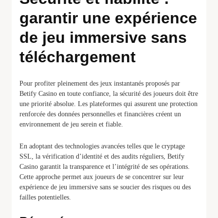
garantir une expérience
de jeu immersive sans
téléchargement
Pour profiter pleinement des jeux instantanés proposés par
Betify Casino en toute confiance, la sécurité des joueurs doit être
une priorité absolue. Les plateformes qui assurent une protection
renforcée des données personnelles et financières créent un
environnement de jeu serein et fiable.
En adoptant des technologies avancées telles que le cryptage
SSL, la vérification d’identité et des audits réguliers, Betify
Casino garantit la transparence et l’intégrité de ses opérations.
Cette approche permet aux joueurs de se concentrer sur leur
expérience de jeu immersive sans se soucier des risques ou des
failles potentielles.