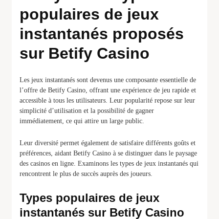
populaires de jeux
instantanés proposés
sur Betify Casino
Les jeux instantanés sont devenus une composante essentielle de
l’offre de Betify Casino, offrant une expérience de jeu rapide et
accessible à tous les utilisateurs. Leur popularité repose sur leur
simplicité d’utilisation et la possibilité de gagner
immédiatement, ce qui attire un large public.
Leur diversité permet également de satisfaire différents goûts et
préférences, aidant Betify Casino à se distinguer dans le paysage
des casinos en ligne. Examinons les types de jeux instantanés qui
rencontrent le plus de succès auprès des joueurs.
Types populaires de jeux
instantanés sur Betify Casino