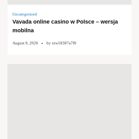
Uncategorized
Vavada online casino w Polsce – wersja
mobilna
August 9, 2026
by
xtw18387a7f0