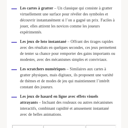
Les cartes à gratter
– Un classique qui consiste à gratter
virtuellement une surface pour révéler des symboles et
découvrir instantanément si l’on a gagné un prix. Faciles à
jouer, elles attirent les novices comme les joueurs
expérimentés.
Les jeux de loto instantané
– Offrant des tirages rapides
avec des résultats en quelques secondes, ces jeux permettent
de tenter sa chance pour remporter des gains importants ou
modestes, avec des mécanismes simples et conviviaux.
Les scratchers numériques
– Similaires aux cartes à
gratter physiques, mais digitaux, ils proposent une variété
de thèmes et de modes de jeu qui maintiennent l’intérêt
constant des joueurs.
Les jeux de hasard en ligne avec effets visuels
attrayants
– Incluant des rouleaux ou autres mécanismes
interactifs, combinant rapidité et amusement instantané
avec de belles animations.