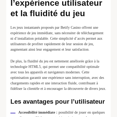
l’expérience utilisateur
et la fluidité du jeu
Les jeux instantanés proposés par Betify Casino offrent une
expérience de jeu immédiate, sans nécessiter de téléchargement
ni d’installation préalable. Cette simplicité d’accès permet aux
utilisateurs de profiter rapidement de leur session de jeu,
augmentant ainsi leur engagement et leur satisfaction.
De plus, la fluidité du jeu est nettement améliorée grâce à la
technologie HTML5, qui permet une compatibilité optimale
avec tous les appareils et navigateurs modernes. Cette
optimisation garantit une expérience sans interruption, avec des
chargements rapides et une interaction fluide, contribuant à
fidéliser la clientèle et à encourager la découverte de divers jeux.
Les avantages pour l’utilisateur
Accessibilité immédiate :
possibilité de jouer en quelques