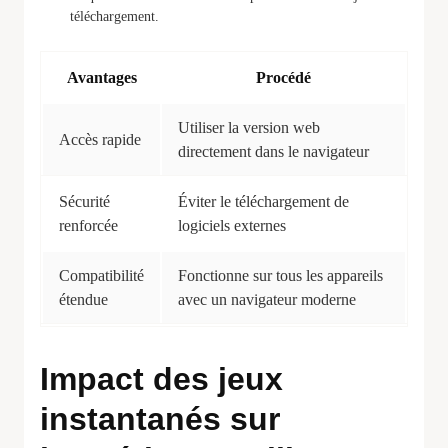
téléchargement.
Avantages
Procédé
Utiliser la version web
Accès rapide
directement dans le navigateur
Sécurité
Éviter le téléchargement de
renforcée
logiciels externes
Compatibilité
Fonctionne sur tous les appareils
étendue
avec un navigateur moderne
Impact des jeux
instantanés sur