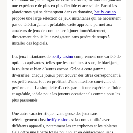
une expérience de plus en plus flexible et accessible. Parmi les
plateformes qui se démarquent dans ce domaine,
betify casino
propose une large sélection de jeux instantanés qui ne nécessitent
pas de téléchargement préalable. Cette approche permet aux
amateurs de jeux de commencer à jouer immédiatement,
directement depuis leur navigateur, sans perdre de temps à
installer des logiciels.
Les jeux instantanés de
betify casino
comprennent une variété de
options captivantes, telles que les machines à sous, le blackjack,
la roulette et bien d’autres encore. Grâce à cette gamme
diversifiée, chaque joueur peut trouver des titres correspondant à
ses préférences, tout en profitant d’une interface conviviale et
performante. La simplicité d’accès garantit une expérience fluide
et agréable, idéale pour les joueurs occasionnels comme pour les
plus passionnés.
Une autre caractéristique avantageuse des jeux sans
téléchargement chez
betify casino
est la compatibilité avec
différents appareils, notamment les smartphones et les tablettes.
Cela offre une liberté totale pour jouer en déplacement, sans