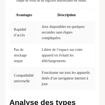
risque de virus ou de logiciels malveillants est réduit.
Avantages
Description
Jeux disponibles en quelques
Rapidité
secondes sans étapes
d’accès
compliquées.
Pas de
Libère de l’espace sur votre
stockage
appareil en évitant les
requis
téléchargements.
Fonctionne sur tous les appareils
Compatibilité
dotés d’un navigateur internet à
universelle
jour.
Analyse des types