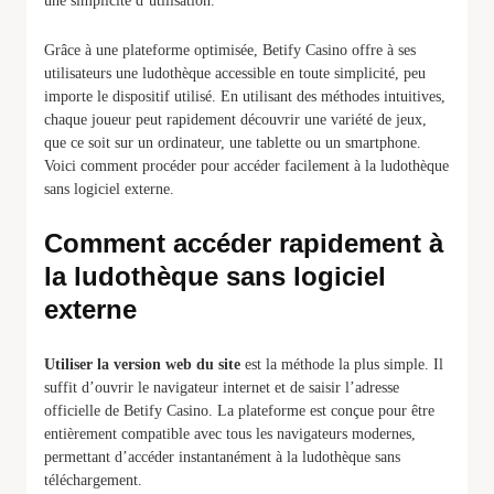
une simplicité d’utilisation.
Grâce à une plateforme optimisée, Betify Casino offre à ses
utilisateurs une ludothèque accessible en toute simplicité, peu
importe le dispositif utilisé. En utilisant des méthodes intuitives,
chaque joueur peut rapidement découvrir une variété de jeux,
que ce soit sur un ordinateur, une tablette ou un smartphone.
Voici comment procéder pour accéder facilement à la ludothèque
sans logiciel externe.
Comment accéder rapidement à
la ludothèque sans logiciel
externe
Utiliser la version web du site
est la méthode la plus simple. Il
suffit d’ouvrir le navigateur internet et de saisir l’adresse
officielle de Betify Casino. La plateforme est conçue pour être
entièrement compatible avec tous les navigateurs modernes,
permettant d’accéder instantanément à la ludothèque sans
téléchargement.