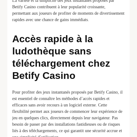
La variété et la simplicité des jeux instantanés proposés par
Betify Casino contribuent à leur popularité croissante,
permettant aux joueurs de profiter de moments de divertissement
rapides avec une chance de gains immédiats.
Accès rapide à la
ludothèque sans
téléchargement chez
Betify Casino
Pour profiter des jeux instantanés proposés par Betify Casino, il
est essentiel de connaître les méthodes d’accès rapides et
efficaces sans avoir recours à un logiciel externe. Cette
flexibilité permet aux joueurs de commencer leur expérience de
jeu en quelques clics, directement depuis leur navigateur. Pas
besoin de passer par des installations fastidieuses ou de risques
liés à des téléchargements, ce qui garantit une sécurité accrue et