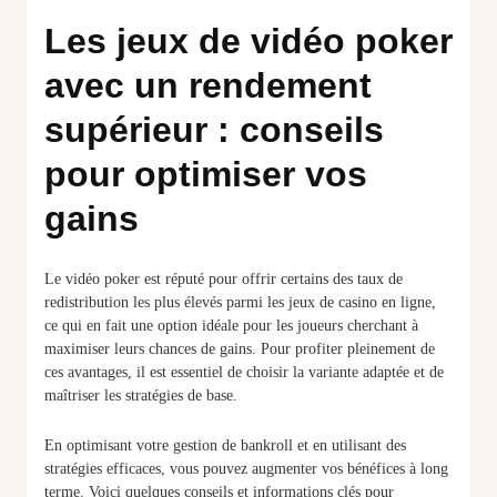
Les jeux de vidéo poker
avec un rendement
supérieur : conseils
pour optimiser vos
gains
Le vidéo poker est réputé pour offrir certains des taux de
redistribution les plus élevés parmi les jeux de casino en ligne,
ce qui en fait une option idéale pour les joueurs cherchant à
maximiser leurs chances de gains. Pour profiter pleinement de
ces avantages, il est essentiel de choisir la variante adaptée et de
maîtriser les stratégies de base.
En optimisant votre gestion de bankroll et en utilisant des
stratégies efficaces, vous pouvez augmenter vos bénéfices à long
terme. Voici quelques conseils et informations clés pour