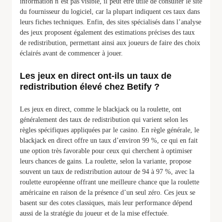
information n’est pas visible, il peut être utile de consulter le site
du fournisseur du logiciel, car la plupart indiquent ces taux dans
leurs fiches techniques. Enfin, des sites spécialisés dans l’analyse
des jeux proposent également des estimations précises des taux
de redistribution, permettant ainsi aux joueurs de faire des choix
éclairés avant de commencer à jouer.
Les jeux en direct ont-ils un taux de
redistribution élevé chez Betify ?
Les jeux en direct, comme le blackjack ou la roulette, ont
généralement des taux de redistribution qui varient selon les
règles spécifiques appliquées par le casino. En règle générale, le
blackjack en direct offre un taux d’environ 99 %, ce qui en fait
une option très favorable pour ceux qui cherchent à optimiser
leurs chances de gains. La roulette, selon la variante, propose
souvent un taux de redistribution autour de 94 à 97 %, avec la
roulette européenne offrant une meilleure chance que la roulette
américaine en raison de la présence d’un seul zéro. Ces jeux se
basent sur des cotes classiques, mais leur performance dépend
aussi de la stratégie du joueur et de la mise effectuée.