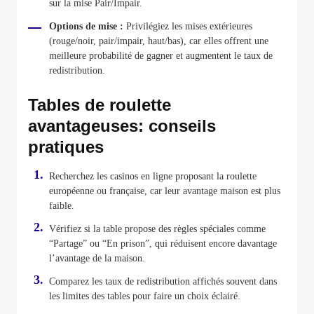
sur la mise Pair/Impair.
Options de mise :
Privilégiez les mises extérieures
(rouge/noir, pair/impair, haut/bas), car elles offrent une
meilleure probabilité de gagner et augmentent le taux de
redistribution.
Tables de roulette
avantageuses: conseils
pratiques
Recherchez les casinos en ligne proposant la roulette
européenne ou française, car leur avantage maison est plus
faible.
Vérifiez si la table propose des règles spéciales comme
“Partage” ou “En prison”, qui réduisent encore davantage
l’avantage de la maison.
Comparez les taux de redistribution affichés souvent dans
les limites des tables pour faire un choix éclairé.