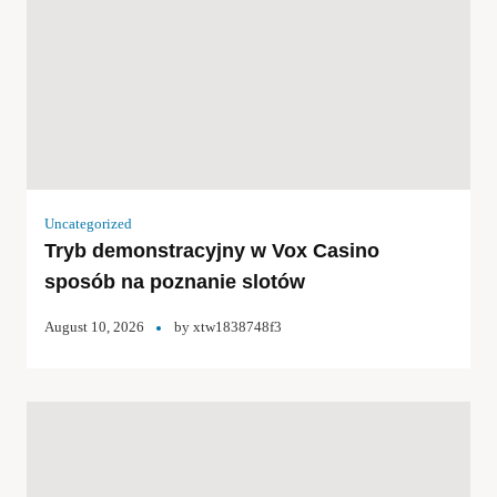
Uncategorized
Tryb demonstracyjny w Vox Casino
sposób na poznanie slotów
August 10, 2026
by
xtw1838748f3