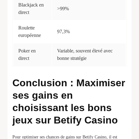
Blackjack en
>99%
direct
Roulette
97,3%
européenne
Poker en
Variable, souvent élevé avec
direct
bonne stratégie
Conclusion : Maximiser
ses gains en
choisissant les bons
jeux sur Betify Casino
Pour optimiser ses chances de gains sur Betify Casino, il est