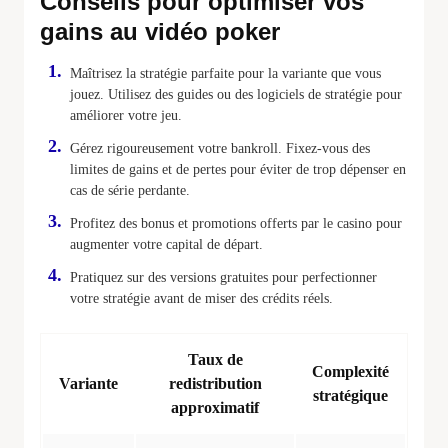
Conseils pour optimiser vos
gains au vidéo poker
Maîtrisez la stratégie parfaite pour la variante que vous
jouez. Utilisez des guides ou des logiciels de stratégie pour
améliorer votre jeu.
Gérez rigoureusement votre bankroll. Fixez-vous des
limites de gains et de pertes pour éviter de trop dépenser en
cas de série perdante.
Profitez des bonus et promotions offerts par le casino pour
augmenter votre capital de départ.
Pratiquez sur des versions gratuites pour perfectionner
votre stratégie avant de miser des crédits réels.
Taux de
Complexité
Variante
redistribution
stratégique
approximatif