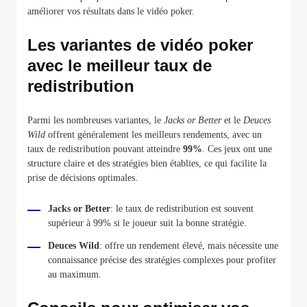
améliorer vos résultats dans le vidéo poker.
Les variantes de vidéo poker
avec le meilleur taux de
redistribution
Parmi les nombreuses variantes, le
Jacks or Better
et le
Deuces
Wild
offrent généralement les meilleurs rendements, avec un
taux de redistribution pouvant atteindre
99%
. Ces jeux ont une
structure claire et des stratégies bien établies, ce qui facilite la
prise de décisions optimales.
Jacks or Better
: le taux de redistribution est souvent
supérieur à 99% si le joueur suit la bonne stratégie.
Deuces Wild
: offre un rendement élevé, mais nécessite une
connaissance précise des stratégies complexes pour profiter
au maximum.