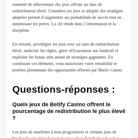
essentiel de sélectionner des jeux offrant un taux de
redistribution élevé. Connaître ces jeux et adopter des stratégies
adaptées permet d’augmenter ses probabilités de succès tout en
minimisant les pertes. La clé réside dans l’information et la
discipline.
En résumé, privilégier les jeux avec un taux de redistribution
élevé, maîtriser les règles, gérer efficacement son bankroll et
exploiter les bonus sont autant de stratégies gagnantes. En
combinant ces éléments, vous maximisez votre rentabilité et
profitez pleinement des opportunités offertes par Betify Casino.
Questions-réponses :
Quels jeux de Betify Casino offrent le
pourcentage de redistribution le plus élevé
?
Les jeux de machines à sous progressives et certains jeux de