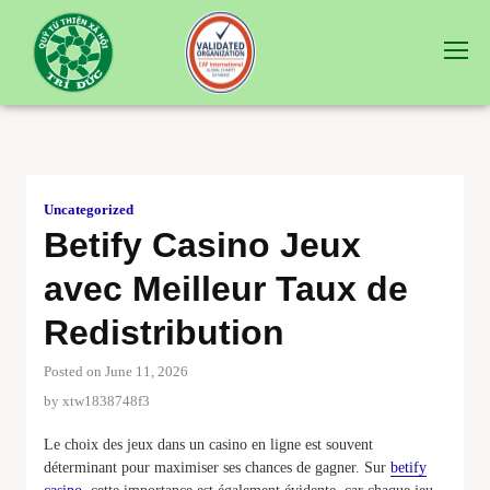
Uncategorized
Betify Casino Jeux
avec Meilleur Taux de
Redistribution
Posted on June 11, 2026
by
xtw1838748f3
Le choix des jeux dans un casino en ligne est souvent
déterminant pour maximiser ses chances de gagner. Sur
betify