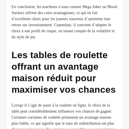
En conclusion, les machines à sous comme Mega Joker ou Blood
Suckers offrent des cotes avantageuses, ce qui en fait
d’excellents choix pour les joueurs soucieux d’optimiser leur
retour sur investissement. Cependant, il convient d’adapter le
choix à son profil de risque, en tenant compte de la volatilité et
du style de jeu.
Les tables de roulette
offrant un avantage
maison réduit pour
maximiser vos chances
Lorsqu’il s’agit de jouer à la roulette en ligne, le choix de la
table peut considérablement influencer vos chances de gagner.
Certaines variantes de roulette présentent un avantage maison
plus faible, ce qui signifie que le taux de redistribution est plus