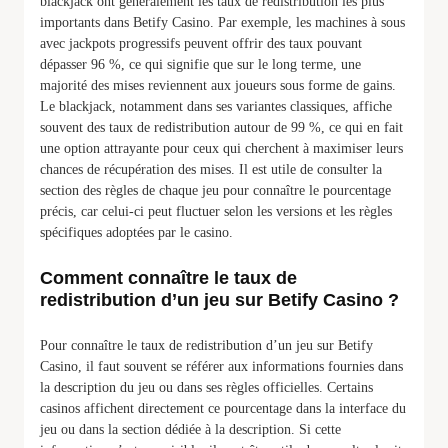
blackjack ont généralement les taux de redistribution les plus
importants dans Betify Casino. Par exemple, les machines à sous
avec jackpots progressifs peuvent offrir des taux pouvant
dépasser 96 %, ce qui signifie que sur le long terme, une
majorité des mises reviennent aux joueurs sous forme de gains.
Le blackjack, notamment dans ses variantes classiques, affiche
souvent des taux de redistribution autour de 99 %, ce qui en fait
une option attrayante pour ceux qui cherchent à maximiser leurs
chances de récupération des mises. Il est utile de consulter la
section des règles de chaque jeu pour connaître le pourcentage
précis, car celui-ci peut fluctuer selon les versions et les règles
spécifiques adoptées par le casino.
Comment connaître le taux de
redistribution d’un jeu sur Betify Casino ?
Pour connaître le taux de redistribution d’un jeu sur Betify
Casino, il faut souvent se référer aux informations fournies dans
la description du jeu ou dans ses règles officielles. Certains
casinos affichent directement ce pourcentage dans la interface du
jeu ou dans la section dédiée à la description. Si cette