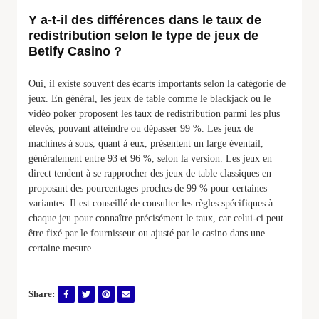
Y a-t-il des différences dans le taux de
redistribution selon le type de jeux de
Betify Casino ?
Oui, il existe souvent des écarts importants selon la catégorie de
jeux. En général, les jeux de table comme le blackjack ou le
vidéo poker proposent les taux de redistribution parmi les plus
élevés, pouvant atteindre ou dépasser 99 %. Les jeux de
machines à sous, quant à eux, présentent un large éventail,
généralement entre 93 et 96 %, selon la version. Les jeux en
direct tendent à se rapprocher des jeux de table classiques en
proposant des pourcentages proches de 99 % pour certaines
variantes. Il est conseillé de consulter les règles spécifiques à
chaque jeu pour connaître précisément le taux, car celui-ci peut
être fixé par le fournisseur ou ajusté par le casino dans une
certaine mesure.
Share: