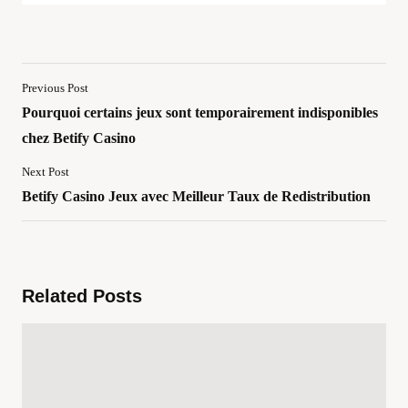
Previous Post
Pourquoi certains jeux sont temporairement indisponibles
chez Betify Casino
Next Post
Betify Casino Jeux avec Meilleur Taux de Redistribution
Related Posts