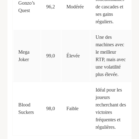
Gonzo’s
96,2
Modérée
de cascades et
Quest
ses gains
réguliers.
Une des
machines avec
Mega
le meilleur
99,0
Élevée
Joker
RTP, mais avec
une volatilité
plus élevée.
Idéal pour les
joueurs
Blood
recherchant des
98,0
Faible
Suckers
victoires
fréquentes et
régulières.