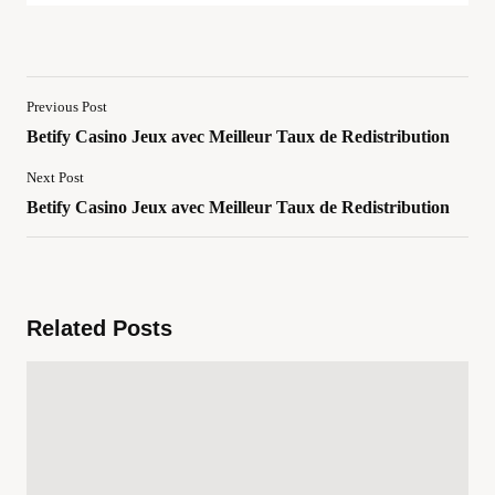
Previous Post
Betify Casino Jeux avec Meilleur Taux de Redistribution
Next Post
Betify Casino Jeux avec Meilleur Taux de Redistribution
Related Posts