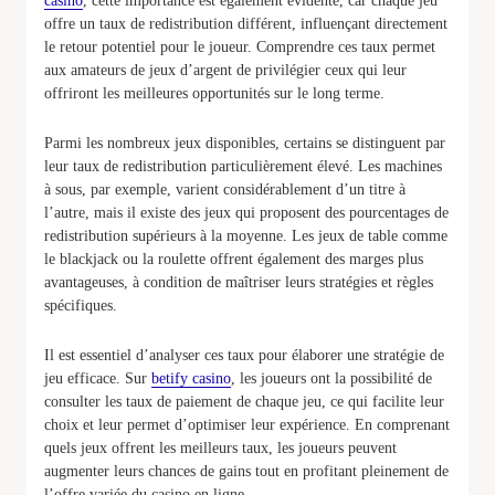
casino
, cette importance est également évidente, car chaque jeu
offre un taux de redistribution différent, influençant directement
le retour potentiel pour le joueur. Comprendre ces taux permet
aux amateurs de jeux d’argent de privilégier ceux qui leur
offriront les meilleures opportunités sur le long terme.
Parmi les nombreux jeux disponibles, certains se distinguent par
leur taux de redistribution particulièrement élevé. Les machines
à sous, par exemple, varient considérablement d’un titre à
l’autre, mais il existe des jeux qui proposent des pourcentages de
redistribution supérieurs à la moyenne. Les jeux de table comme
le blackjack ou la roulette offrent également des marges plus
avantageuses, à condition de maîtriser leurs stratégies et règles
spécifiques.
Il est essentiel d’analyser ces taux pour élaborer une stratégie de
jeu efficace. Sur
betify casino
, les joueurs ont la possibilité de
consulter les taux de paiement de chaque jeu, ce qui facilite leur
choix et leur permet d’optimiser leur expérience. En comprenant
quels jeux offrent les meilleurs taux, les joueurs peuvent
augmenter leurs chances de gains tout en profitant pleinement de
l’offre variée du casino en ligne.