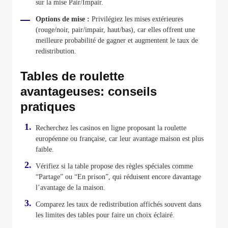
sur la mise Pair/Impair.
Options de mise :
Privilégiez les mises extérieures
(rouge/noir, pair/impair, haut/bas), car elles offrent une
meilleure probabilité de gagner et augmentent le taux de
redistribution.
Tables de roulette
avantageuses: conseils
pratiques
Recherchez les casinos en ligne proposant la roulette
européenne ou française, car leur avantage maison est plus
faible.
Vérifiez si la table propose des règles spéciales comme
“Partage” ou “En prison”, qui réduisent encore davantage
l’avantage de la maison.
Comparez les taux de redistribution affichés souvent dans
les limites des tables pour faire un choix éclairé.