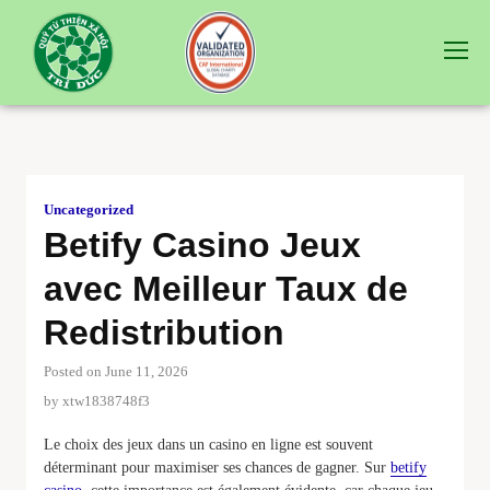
Uncategorized
Betify Casino Jeux
avec Meilleur Taux de
Redistribution
Posted on June 11, 2026
by
xtw1838748f3
Le choix des jeux dans un casino en ligne est souvent
déterminant pour maximiser ses chances de gagner. Sur
betify