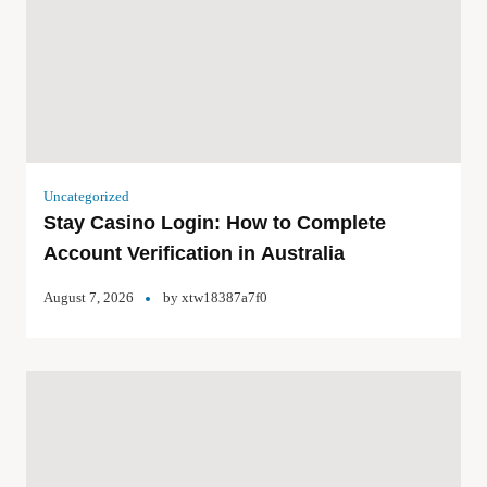
Uncategorized
Stay Casino Login: How to Complete
Account Verification in Australia
August 7, 2026
by
xtw18387a7f0