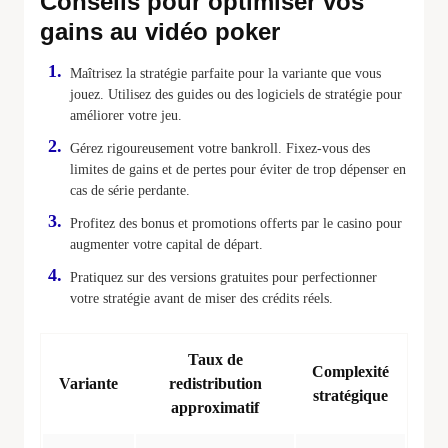
Conseils pour optimiser vos
gains au vidéo poker
Maîtrisez la stratégie parfaite pour la variante que vous
jouez. Utilisez des guides ou des logiciels de stratégie pour
améliorer votre jeu.
Gérez rigoureusement votre bankroll. Fixez-vous des
limites de gains et de pertes pour éviter de trop dépenser en
cas de série perdante.
Profitez des bonus et promotions offerts par le casino pour
augmenter votre capital de départ.
Pratiquez sur des versions gratuites pour perfectionner
votre stratégie avant de miser des crédits réels.
Taux de
Complexité
Variante
redistribution
stratégique
approximatif