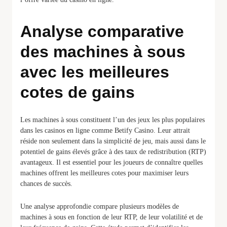
Analyse comparative
des machines à sous
avec les meilleures
cotes de gains
Les machines à sous constituent l’un des jeux les plus populaires
dans les casinos en ligne comme Betify Casino. Leur attrait
réside non seulement dans la simplicité de jeu, mais aussi dans le
potentiel de gains élevés grâce à des taux de redistribution (RTP)
avantageux. Il est essentiel pour les joueurs de connaître quelles
machines offrent les meilleures cotes pour maximiser leurs
chances de succès.
Une analyse approfondie compare plusieurs modèles de
machines à sous en fonction de leur RTP, de leur volatilité et de