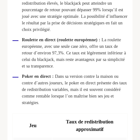
redistribution élevés, le blackjack peut atteindre un
pourcentage de retour pouvant dépasser 99% lorsqu’il est
joué avec une stratégie optimale. La possibilité d’influencer
le résultat par la prise de décisions stratégiques en fait un
choix privilégié.
Roulette en direct (roulette européenne) :
La roulette
européenne, avec une seule case zéro, offre un taux de
retour d’environ 97,3%. Ce taux est légèrement inférieur à
celui du blackjack, mais reste avantageux par sa simplicité
et sa transparence.
Poker en direct :
Dans sa version contre la maison ou
contre d’autres joueurs, le poker en direct présente des taux
de redistribution variables, mais il est souvent considéré
comme rentable lorsque l’on maîtrise bien ses jeu et
stratégies.
Taux de redistribution
Jeu
approximatif