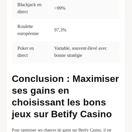
Blackjack en
>99%
direct
Roulette
97,3%
européenne
Poker en
Variable, souvent élevé avec
direct
bonne stratégie
Conclusion : Maximiser
ses gains en
choisissant les bons
jeux sur Betify Casino
Pour optimiser ses chances de gains sur Betify Casino, il est