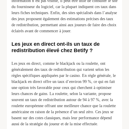
information n’est pas visible, il peut être utile de consulter le site
du fournisseur du logiciel, car la plupart indiquent ces taux dans
leurs fiches techniques. Enfin, des sites spécialisés dans l’analyse
des jeux proposent également des estimations précises des taux
de redistribution, permettant ainsi aux joueurs de faire des choix
éclairés avant de commencer à jouer.
Les jeux en direct ont-ils un taux de
redistribution élevé chez Betify ?
Les jeux en direct, comme le blackjack ou la roulette, ont
généralement des taux de redistribution qui varient selon les
règles spécifiques appliquées par le casino. En règle générale, le
blackjack en direct offre un taux d’environ 99 %, ce qui en fait
une option très favorable pour ceux qui cherchent à optimiser
leurs chances de gains. La roulette, selon la variante, propose
souvent un taux de redistribution autour de 94 à 97 %, avec la
roulette européenne offrant une meilleure chance que la roulette
américaine en raison de la présence d’un seul zéro. Ces jeux se
basent sur des cotes classiques, mais leur performance dépend
aussi de la stratégie du joueur et de la mise effectuée.