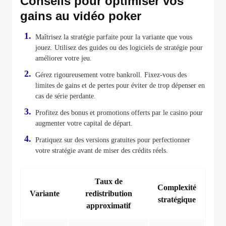
Conseils pour optimiser vos
gains au vidéo poker
Maîtrisez la stratégie parfaite pour la variante que vous
jouez. Utilisez des guides ou des logiciels de stratégie pour
améliorer votre jeu.
Gérez rigoureusement votre bankroll. Fixez-vous des
limites de gains et de pertes pour éviter de trop dépenser en
cas de série perdante.
Profitez des bonus et promotions offerts par le casino pour
augmenter votre capital de départ.
Pratiquez sur des versions gratuites pour perfectionner
votre stratégie avant de miser des crédits réels.
Taux de
Complexité
Variante
redistribution
stratégique
approximatif