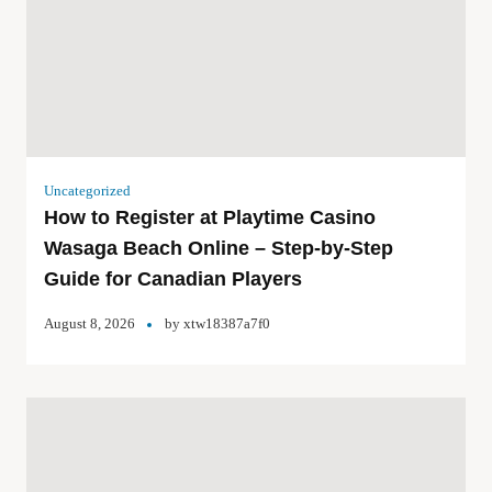
Uncategorized
How to Register at Playtime Casino
Wasaga Beach Online – Step‑by‑Step
Guide for Canadian Players
August 8, 2026
by
xtw18387a7f0