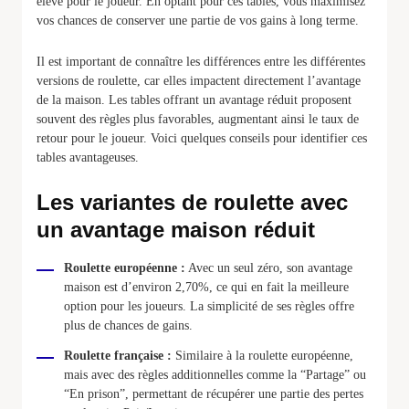
élevé pour le joueur. En optant pour ces tables, vous maximisez
vos chances de conserver une partie de vos gains à long terme.
Il est important de connaître les différences entre les différentes
versions de roulette, car elles impactent directement l’avantage
de la maison. Les tables offrant un avantage réduit proposent
souvent des règles plus favorables, augmentant ainsi le taux de
retour pour le joueur. Voici quelques conseils pour identifier ces
tables avantageuses.
Les variantes de roulette avec
un avantage maison réduit
Roulette européenne :
Avec un seul zéro, son avantage
maison est d’environ 2,70%, ce qui en fait la meilleure
option pour les joueurs. La simplicité de ses règles offre
plus de chances de gains.
Roulette française :
Similaire à la roulette européenne,
mais avec des règles additionnelles comme la “Partage” ou
“En prison”, permettant de récupérer une partie des pertes