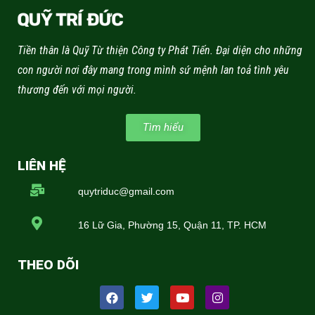
Tiền thân là Quỹ Từ thiện Công ty Phát Tiến. Đại diện cho những
con người nơi đây mang trong mình sứ mệnh lan toả tình yêu
thương đến với mọi người.
Tìm hiểu
LIÊN HỆ
quytriduc@gmail.com
16 Lữ Gia, Phường 15, Quận 11, TP. HCM
THEO DÕI