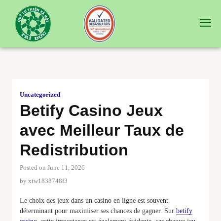
Uncategorized
Betify Casino Jeux
avec Meilleur Taux de
Redistribution
Posted on June 11, 2026
by
xtw1838748f3
Le choix des jeux dans un casino en ligne est souvent
déterminant pour maximiser ses chances de gagner. Sur
betify