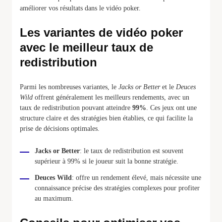
améliorer vos résultats dans le vidéo poker.
Les variantes de vidéo poker
avec le meilleur taux de
redistribution
Parmi les nombreuses variantes, le
Jacks or Better
et le
Deuces
Wild
offrent généralement les meilleurs rendements, avec un
taux de redistribution pouvant atteindre
99%
. Ces jeux ont une
structure claire et des stratégies bien établies, ce qui facilite la
prise de décisions optimales.
Jacks or Better
: le taux de redistribution est souvent
supérieur à 99% si le joueur suit la bonne stratégie.
Deuces Wild
: offre un rendement élevé, mais nécessite une
connaissance précise des stratégies complexes pour profiter
au maximum.