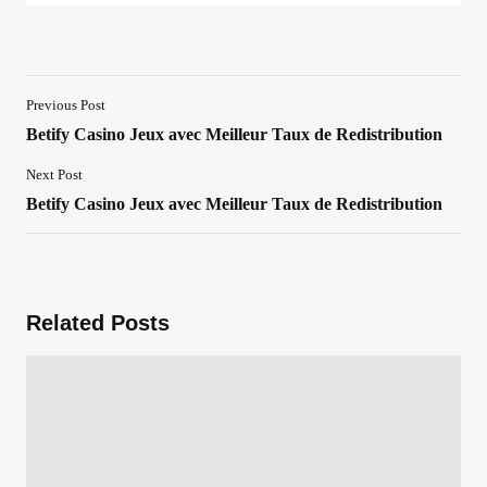
Previous Post
Betify Casino Jeux avec Meilleur Taux de Redistribution
Next Post
Betify Casino Jeux avec Meilleur Taux de Redistribution
Related Posts