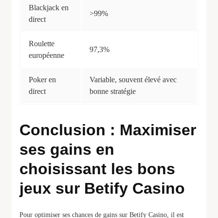
Blackjack en
>99%
direct
Roulette
97,3%
européenne
Poker en
Variable, souvent élevé avec
direct
bonne stratégie
Conclusion : Maximiser
ses gains en
choisissant les bons
jeux sur Betify Casino
Pour optimiser ses chances de gains sur Betify Casino, il est