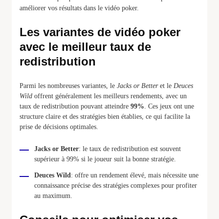
améliorer vos résultats dans le vidéo poker.
Les variantes de vidéo poker
avec le meilleur taux de
redistribution
Parmi les nombreuses variantes, le
Jacks or Better
et le
Deuces
Wild
offrent généralement les meilleurs rendements, avec un
taux de redistribution pouvant atteindre
99%
. Ces jeux ont une
structure claire et des stratégies bien établies, ce qui facilite la
prise de décisions optimales.
Jacks or Better
: le taux de redistribution est souvent
supérieur à 99% si le joueur suit la bonne stratégie.
Deuces Wild
: offre un rendement élevé, mais nécessite une
connaissance précise des stratégies complexes pour profiter
au maximum.