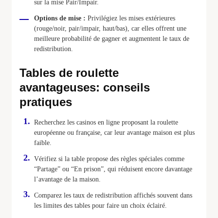
sur la mise Pair/Impair.
Options de mise :
Privilégiez les mises extérieures
(rouge/noir, pair/impair, haut/bas), car elles offrent une
meilleure probabilité de gagner et augmentent le taux de
redistribution.
Tables de roulette
avantageuses: conseils
pratiques
Recherchez les casinos en ligne proposant la roulette
européenne ou française, car leur avantage maison est plus
faible.
Vérifiez si la table propose des règles spéciales comme
“Partage” ou “En prison”, qui réduisent encore davantage
l’avantage de la maison.
Comparez les taux de redistribution affichés souvent dans
les limites des tables pour faire un choix éclairé.