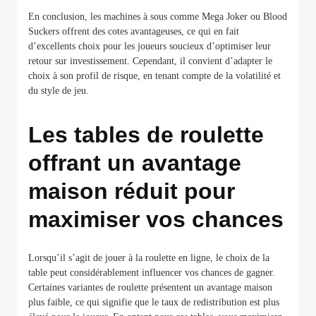
En conclusion, les machines à sous comme Mega Joker ou Blood
Suckers offrent des cotes avantageuses, ce qui en fait
d’excellents choix pour les joueurs soucieux d’optimiser leur
retour sur investissement. Cependant, il convient d’adapter le
choix à son profil de risque, en tenant compte de la volatilité et
du style de jeu.
Les tables de roulette
offrant un avantage
maison réduit pour
maximiser vos chances
Lorsqu’il s’agit de jouer à la roulette en ligne, le choix de la
table peut considérablement influencer vos chances de gagner.
Certaines variantes de roulette présentent un avantage maison
plus faible, ce qui signifie que le taux de redistribution est plus