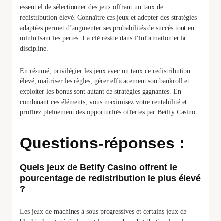
essentiel de sélectionner des jeux offrant un taux de
redistribution élevé. Connaître ces jeux et adopter des stratégies
adaptées permet d’augmenter ses probabilités de succès tout en
minimisant les pertes. La clé réside dans l’information et la
discipline.
En résumé, privilégier les jeux avec un taux de redistribution
élevé, maîtriser les règles, gérer efficacement son bankroll et
exploiter les bonus sont autant de stratégies gagnantes. En
combinant ces éléments, vous maximisez votre rentabilité et
profitez pleinement des opportunités offertes par Betify Casino.
Questions-réponses :
Quels jeux de Betify Casino offrent le
pourcentage de redistribution le plus élevé
?
Les jeux de machines à sous progressives et certains jeux de