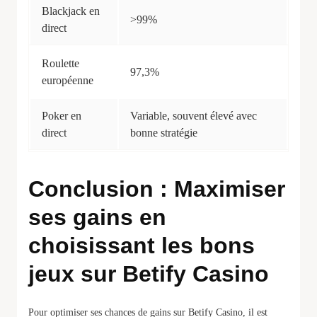
Blackjack en
>99%
direct
Roulette
97,3%
européenne
Poker en
Variable, souvent élevé avec
direct
bonne stratégie
Conclusion : Maximiser
ses gains en
choisissant les bons
jeux sur Betify Casino
Pour optimiser ses chances de gains sur Betify Casino, il est