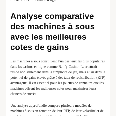
Analyse comparative
des machines à sous
avec les meilleures
cotes de gains
Les machines à sous constituent l’un des jeux les plus populaires
dans les casinos en ligne comme Betify Casino. Leur attrait
réside non seulement dans la simplicité de jeu, mais aussi dans le
potentiel de gains élevés grâce à des taux de redistribution (RTP)
avantageux. Il est essentiel pour les joueurs de connaître quelles
machines offrent les meilleures cotes pour maximiser leurs
chances de succès.
Une analyse approfondie compare plusieurs modèles de
machines à sous en fonction de leur RTP, de leur volatilité et de