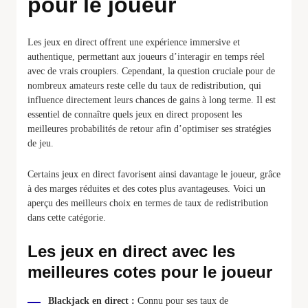
pour le joueur
Les jeux en direct offrent une expérience immersive et
authentique, permettant aux joueurs d’interagir en temps réel
avec de vrais croupiers. Cependant, la question cruciale pour de
nombreux amateurs reste celle du taux de redistribution, qui
influence directement leurs chances de gains à long terme. Il est
essentiel de connaître quels jeux en direct proposent les
meilleures probabilités de retour afin d’optimiser ses stratégies
de jeu.
Certains jeux en direct favorisent ainsi davantage le joueur, grâce
à des marges réduites et des cotes plus avantageuses. Voici un
aperçu des meilleurs choix en termes de taux de redistribution
dans cette catégorie.
Les jeux en direct avec les
meilleures cotes pour le joueur
Blackjack en direct :
Connu pour ses taux de