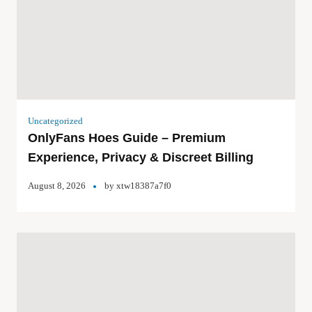
Uncategorized
OnlyFans Hoes Guide – Premium
Experience, Privacy & Discreet Billing
August 8, 2026
by
xtw18387a7f0