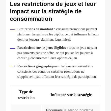
Les restrictions de jeux et leur
impact sur la stratégie de
consommation
Limitations de montant :
certaines promotions peuvent
plafonner les gains ou les dépôts, ce qui influence la façon
dont les joueurs planifient leurs mises.
Restrictions sur les jeux éligibles :
tous les jeux ne sont
pas couverts par une offre, ce qui pousse les joueurs à
choisir judicieusement leurs options de jeu.
Restrictions géographiques :
les joueurs doivent être
conscients des zones où certaines promotions ne
s’appliquent pas, affectant leur stratégie de participation.
Type de
Influence sur la stratégie
restriction
Encourage la gestion prudente