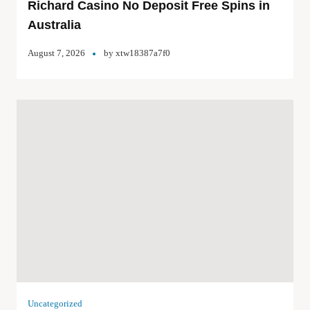
Richard Casino No Deposit Free Spins in
Australia
August 7, 2026
by
xtw18387a7f0
Uncategorized