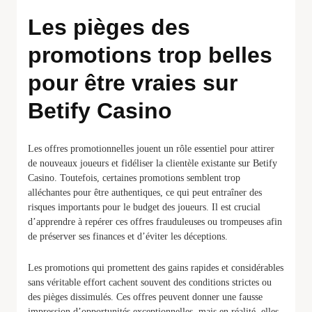
Les pièges des
promotions trop belles
pour être vraies sur
Betify Casino
Les offres promotionnelles jouent un rôle essentiel pour attirer
de nouveaux joueurs et fidéliser la clientèle existante sur Betify
Casino. Toutefois, certaines promotions semblent trop
alléchantes pour être authentiques, ce qui peut entraîner des
risques importants pour le budget des joueurs. Il est crucial
d’apprendre à repérer ces offres frauduleuses ou trompeuses afin
de préserver ses finances et d’éviter les déceptions.
Les promotions qui promettent des gains rapides et considérables
sans véritable effort cachent souvent des conditions strictes ou
des pièges dissimulés. Ces offres peuvent donner une fausse
impression d’opportunités exceptionnelles, mais en réalité, elles