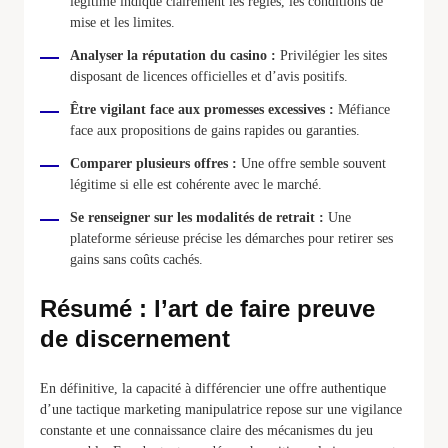
légitime indique clairement les règles, les conditions de
mise et les limites.
Analyser la réputation du casino :
Privilégier les sites
disposant de licences officielles et d’avis positifs.
Être vigilant face aux promesses excessives :
Méfiance
face aux propositions de gains rapides ou garanties.
Comparer plusieurs offres :
Une offre semble souvent
légitime si elle est cohérente avec le marché.
Se renseigner sur les modalités de retrait :
Une
plateforme sérieuse précise les démarches pour retirer ses
gains sans coûts cachés.
Résumé : l’art de faire preuve
de discernement
En définitive, la capacité à différencier une offre authentique
d’une tactique marketing manipulatrice repose sur une vigilance
constante et une connaissance claire des mécanismes du jeu