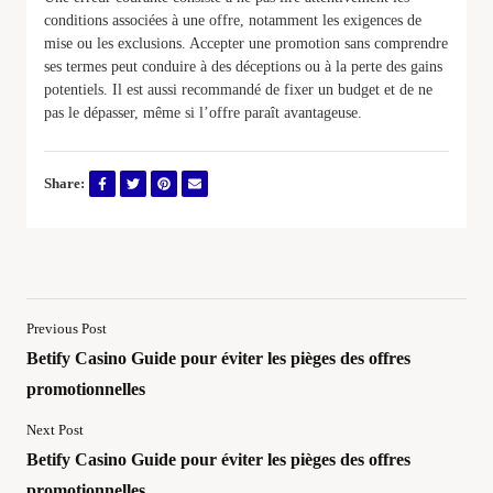
conditions associées à une offre, notamment les exigences de
mise ou les exclusions. Accepter une promotion sans comprendre
ses termes peut conduire à des déceptions ou à la perte des gains
potentiels. Il est aussi recommandé de fixer un budget et de ne
pas le dépasser, même si l’offre paraît avantageuse.
Share:
Previous Post
Betify Casino Guide pour éviter les pièges des offres
promotionnelles
Next Post
Betify Casino Guide pour éviter les pièges des offres
promotionnelles