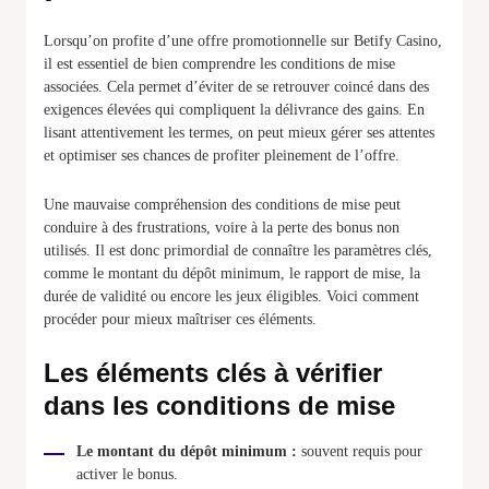
Lorsqu’on profite d’une offre promotionnelle sur Betify Casino,
il est essentiel de bien comprendre les conditions de mise
associées. Cela permet d’éviter de se retrouver coincé dans des
exigences élevées qui compliquent la délivrance des gains. En
lisant attentivement les termes, on peut mieux gérer ses attentes
et optimiser ses chances de profiter pleinement de l’offre.
Une mauvaise compréhension des conditions de mise peut
conduire à des frustrations, voire à la perte des bonus non
utilisés. Il est donc primordial de connaître les paramètres clés,
comme le montant du dépôt minimum, le rapport de mise, la
durée de validité ou encore les jeux éligibles. Voici comment
procéder pour mieux maîtriser ces éléments.
Les éléments clés à vérifier
dans les conditions de mise
Le montant du dépôt minimum :
souvent requis pour
activer le bonus.