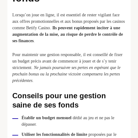
Lorsqu’on joue en ligne, il est essentiel de rester vigilant face
aux offres promotionnelles et aux bonus proposés par les casinos
comme Betify Casino.
Ils peuvent rapidement inciter à une
augmentation de la mise, au risque de perdre le contrôle de
ses finances
.
Pour maintenir une gestion responsable, il est conseillé de fixer
un budget précis avant de commencer à jouer et de s’y tenir
strictement.
Ne jamais poursuivre ses pertes en espérant que le
prochain bonus ou la prochaine victoire compensera les pertes
précédentes
.
Conseils pour une gestion
saine de ses fonds
Établir un budget mensuel
dédié au jeu et ne pas le
dépasser.
Utiliser les fonctionnalités de limite
proposées par le