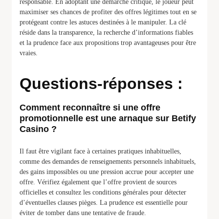
responsable. En adoptant une démarche critique, le joueur peut
maximiser ses chances de profiter des offres légitimes tout en se
protégeant contre les astuces destinées à le manipuler. La clé
réside dans la transparence, la recherche d’informations fiables
et la prudence face aux propositions trop avantageuses pour être
vraies.
Questions-réponses :
Comment reconnaître si une offre
promotionnelle est une arnaque sur Betify
Casino ?
Il faut être vigilant face à certaines pratiques inhabituelles,
comme des demandes de renseignements personnels inhabituels,
des gains impossibles ou une pression accrue pour accepter une
offre. Vérifiez également que l’offre provient de sources
officielles et consultez les conditions générales pour détecter
d’éventuelles clauses pièges. La prudence est essentielle pour
éviter de tomber dans une tentative de fraude.