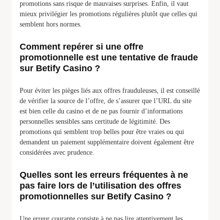
promotions sans risque de mauvaises surprises. Enfin, il vaut
mieux privilégier les promotions régulières plutôt que celles qui
semblent hors normes.
Comment repérer si une offre
promotionnelle est une tentative de fraude
sur Betify Casino ?
Pour éviter les pièges liés aux offres frauduleuses, il est conseillé
de vérifier la source de l’offre, de s’assurer que l’URL du site
est bien celle du casino et de ne pas fournir d’informations
personnelles sensibles sans certitude de légitimité. Des
promotions qui semblent trop belles pour être vraies ou qui
demandent un paiement supplémentaire doivent également être
considérées avec prudence.
Quelles sont les erreurs fréquentes à ne
pas faire lors de l’utilisation des offres
promotionnelles sur Betify Casino ?
Une erreur courante consiste à ne pas lire attentivement les