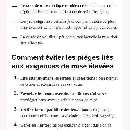
Le taux de mise :
indique combien de fois le bonus ou le
dépôt doit être misé avant de pouvoir retirer les gains.
Les jeux éligibles :
certains jeux comptent moins ou plus
dans le calcul de la mise, il est important de s’y conformer.
La durée de validité :
période durant laquelle la mise doit
être effectuée.
Comment éviter les pièges liés
aux exigences de mise élevées
Lire attentivement les termes et conditions :
cela permet
de cerner exactement ce qui est requis.
Favoriser les bonus avec des conditions réalistes :
privilégier ceux avec un faible rapport de mise.
Vérifier la compatibilité des jeux :
jouer aux jeux qui
contribuent efficacement à atteindre le required wagering.
Gérer ses limites :
ne pas engager d’argent que l’on ne