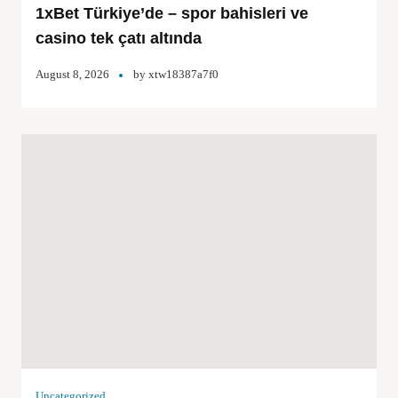
1xBet Türkiye’de – spor bahisleri ve
casino tek çatı altında
August 8, 2026
by
xtw18387a7f0
Uncategorized