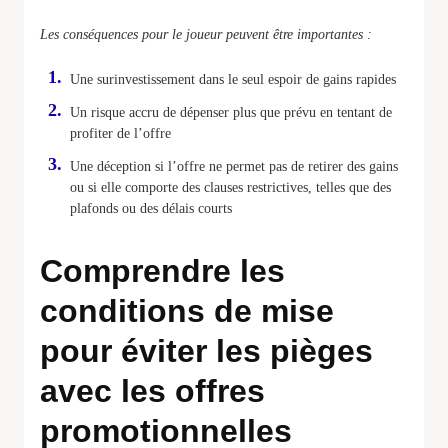
Les conséquences pour le joueur peuvent être importantes :
Une surinvestissement dans le seul espoir de gains rapides
Un risque accru de dépenser plus que prévu en tentant de
profiter de l’offre
Une déception si l’offre ne permet pas de retirer des gains
ou si elle comporte des clauses restrictives, telles que des
plafonds ou des délais courts
Comprendre les
conditions de mise
pour éviter les pièges
avec les offres
promotionnelles