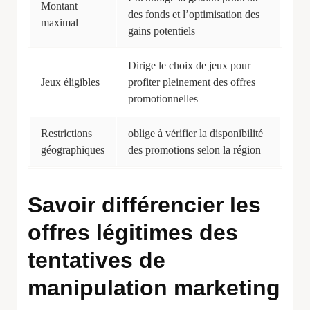
Montant
des fonds et l’optimisation des
maximal
gains potentiels
Dirige le choix de jeux pour
Jeux éligibles
profiter pleinement des offres
promotionnelles
Restrictions
oblige à vérifier la disponibilité
géographiques
des promotions selon la région
Savoir différencier les
offres légitimes des
tentatives de
manipulation marketing