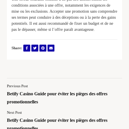
conditions associées à une offre, notamment les exigences de
mise ou les exclusions. Accepter une promotion sans comprendre
ses termes peut conduire à des déceptions ou à la perte des gains
potentiels. Il est aussi recommandé de fixer un budget et de ne
pas le dépasser, même si l’offre paraît avantageuse.
Share:
Previous Post
Betify Casino Guide pour éviter les pièges des offres
promotionnelles
Next Post
Betify Casino Guide pour éviter les pièges des offres
promotionnelles