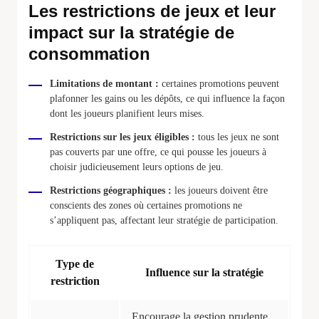
Les restrictions de jeux et leur
impact sur la stratégie de
consommation
Limitations de montant :
certaines promotions peuvent
plafonner les gains ou les dépôts, ce qui influence la façon
dont les joueurs planifient leurs mises.
Restrictions sur les jeux éligibles :
tous les jeux ne sont
pas couverts par une offre, ce qui pousse les joueurs à
choisir judicieusement leurs options de jeu.
Restrictions géographiques :
les joueurs doivent être
conscients des zones où certaines promotions ne
s’appliquent pas, affectant leur stratégie de participation.
Type de
Influence sur la stratégie
restriction
Encourage la gestion prudente