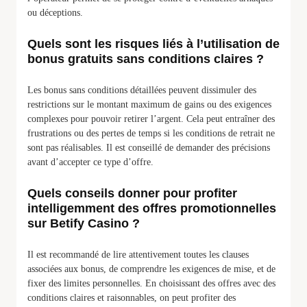
ou déceptions.
Quels sont les risques liés à l’utilisation de
bonus gratuits sans conditions claires ?
Les bonus sans conditions détaillées peuvent dissimuler des
restrictions sur le montant maximum de gains ou des exigences
complexes pour pouvoir retirer l’argent. Cela peut entraîner des
frustrations ou des pertes de temps si les conditions de retrait ne
sont pas réalisables. Il est conseillé de demander des précisions
avant d’accepter ce type d’offre.
Quels conseils donner pour profiter
intelligemment des offres promotionnelles
sur Betify Casino ?
Il est recommandé de lire attentivement toutes les clauses
associées aux bonus, de comprendre les exigences de mise, et de
fixer des limites personnelles. En choisissant des offres avec des
conditions claires et raisonnables, on peut profiter des