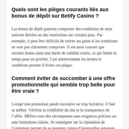
Quels sont les pièges courants liés aux
bonus de dépôt sur Betify Casino ?
Les bonus de dépôt peuvent comporter des conditions de mise
souvent élevées ou des restrictions sur certains jeux. Par
exemple, il peut être difficile de retirer ses gains si les conditions
ne sont pas clairement comprises. Il est aussi courant que
certains bonus aient une durée de validité courte, ce qui limite le
temps pour en profiter. Lire attentivement les termes et
conditions permet d’éviter ces pièges.
Comment éviter de succomber à une offre
promotionnelle qui semble trop belle pour
être vraie ?
Lorsqu’une promotion paraît excessive ou trop lucrative, il faut
se méfier. Vérifiez la crédibilité du site et la transparence de
l’offre. Méfiez-vous des récompenses sans exigences précises ou
sans limitations claires. Se renseigner sur la réputation de
l’opérateur permet de se protéger contre d’éventuelles arnaques