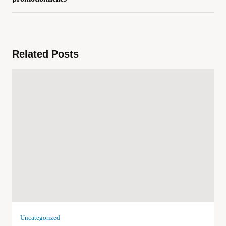
Related Posts
Uncategorized