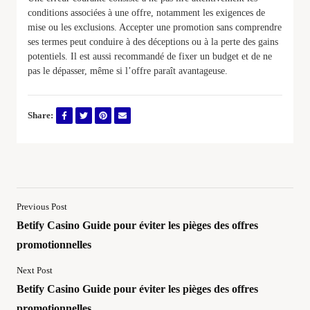
conditions associées à une offre, notamment les exigences de
mise ou les exclusions. Accepter une promotion sans comprendre
ses termes peut conduire à des déceptions ou à la perte des gains
potentiels. Il est aussi recommandé de fixer un budget et de ne
pas le dépasser, même si l’offre paraît avantageuse.
Share:
Previous Post
Betify Casino Guide pour éviter les pièges des offres
promotionnelles
Next Post
Betify Casino Guide pour éviter les pièges des offres
promotionnelles