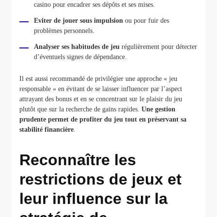
casino pour encadrer ses dépôts et ses mises.
Eviter de jouer sous impulsion
ou pour fuir des
problèmes personnels.
Analyser ses habitudes de jeu
régulièrement pour détecter
d’éventuels signes de dépendance.
Il est aussi recommandé de privilégier une approche « jeu
responsable » en évitant de se laisser influencer par l’aspect
attrayant des bonus et en se concentrant sur le plaisir du jeu
plutôt que sur la recherche de gains rapides.
Une gestion
prudente permet de profiter du jeu tout en préservant sa
stabilité financière
.
Reconnaître les
restrictions de jeux et
leur influence sur la