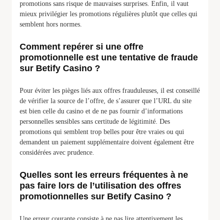
promotions sans risque de mauvaises surprises. Enfin, il vaut
mieux privilégier les promotions régulières plutôt que celles qui
semblent hors normes.
Comment repérer si une offre
promotionnelle est une tentative de fraude
sur Betify Casino ?
Pour éviter les pièges liés aux offres frauduleuses, il est conseillé
de vérifier la source de l’offre, de s’assurer que l’URL du site
est bien celle du casino et de ne pas fournir d’informations
personnelles sensibles sans certitude de légitimité. Des
promotions qui semblent trop belles pour être vraies ou qui
demandent un paiement supplémentaire doivent également être
considérées avec prudence.
Quelles sont les erreurs fréquentes à ne
pas faire lors de l’utilisation des offres
promotionnelles sur Betify Casino ?
Une erreur courante consiste à ne pas lire attentivement les