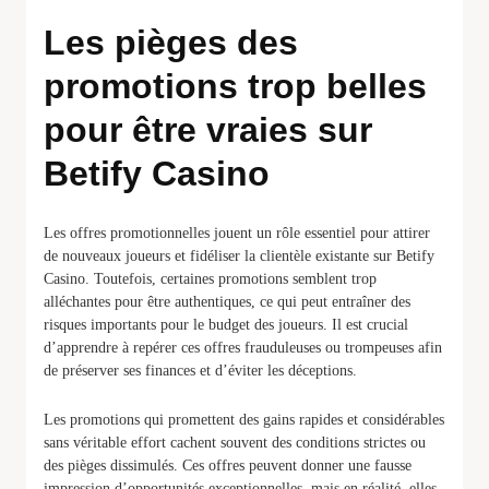
Les pièges des
promotions trop belles
pour être vraies sur
Betify Casino
Les offres promotionnelles jouent un rôle essentiel pour attirer
de nouveaux joueurs et fidéliser la clientèle existante sur Betify
Casino. Toutefois, certaines promotions semblent trop
alléchantes pour être authentiques, ce qui peut entraîner des
risques importants pour le budget des joueurs. Il est crucial
d’apprendre à repérer ces offres frauduleuses ou trompeuses afin
de préserver ses finances et d’éviter les déceptions.
Les promotions qui promettent des gains rapides et considérables
sans véritable effort cachent souvent des conditions strictes ou
des pièges dissimulés. Ces offres peuvent donner une fausse
impression d’opportunités exceptionnelles, mais en réalité, elles