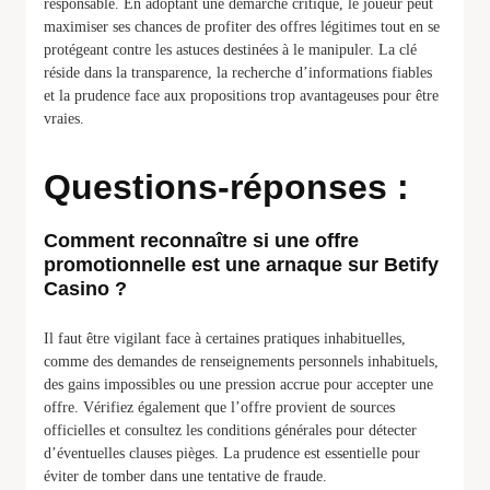
responsable. En adoptant une démarche critique, le joueur peut
maximiser ses chances de profiter des offres légitimes tout en se
protégeant contre les astuces destinées à le manipuler. La clé
réside dans la transparence, la recherche d’informations fiables
et la prudence face aux propositions trop avantageuses pour être
vraies.
Questions-réponses :
Comment reconnaître si une offre
promotionnelle est une arnaque sur Betify
Casino ?
Il faut être vigilant face à certaines pratiques inhabituelles,
comme des demandes de renseignements personnels inhabituels,
des gains impossibles ou une pression accrue pour accepter une
offre. Vérifiez également que l’offre provient de sources
officielles et consultez les conditions générales pour détecter
d’éventuelles clauses pièges. La prudence est essentielle pour
éviter de tomber dans une tentative de fraude.