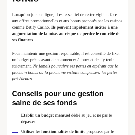
Lorsqu’on joue en ligne, il est essentiel de rester vigilant face
aux offres promotionnelles et aux bonus proposés par les casinos
comme Betify Casino.
Ils peuvent rapidement inciter à une
augmentation de la mise, au risque de perdre le contrôle de
ses finances
.
Pour maintenir une gestion responsable, il est conseillé de fixer
un budget précis avant de commencer à jouer et de s’y tenir
strictement.
Ne jamais poursuivre ses pertes en espérant que le
prochain bonus ou la prochaine victoire compensera les pertes
précédentes
.
Conseils pour une gestion
saine de ses fonds
Établir un budget mensuel
dédié au jeu et ne pas le
dépasser.
Utiliser les fonctionnalités de limite
proposées par le