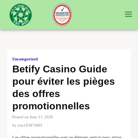
Uncategorized
Betify Casino Guide
pour éviter les pièges
des offres
promotionnelles
Posted on June 11, 2026
by
xtw1838748f3
Les offres promotionnelles sont un élément central pour attirer