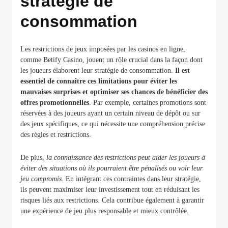
stratégie de
consommation
Les restrictions de jeux imposées par les casinos en ligne,
comme Betify Casino, jouent un rôle crucial dans la façon dont
les joueurs élaborent leur stratégie de consommation.
Il est
essentiel de connaître ces limitations pour éviter les
mauvaises surprises et optimiser ses chances de bénéficier des
offres promotionnelles
. Par exemple, certaines promotions sont
réservées à des joueurs ayant un certain niveau de dépôt ou sur
des jeux spécifiques, ce qui nécessite une compréhension précise
des règles et restrictions.
De plus,
la connaissance des restrictions peut aider les joueurs à
éviter des situations où ils pourraient être pénalisés ou voir leur
jeu compromis
. En intégrant ces contraintes dans leur stratégie,
ils peuvent maximiser leur investissement tout en réduisant les
risques liés aux restrictions. Cela contribue également à garantir
une expérience de jeu plus responsable et mieux contrôlée.