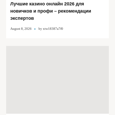
Лучшие казино онлайн 2026 для
новичков и профи – рекомендации
экспертов
August 8, 2026
by
xtw18387a7f0