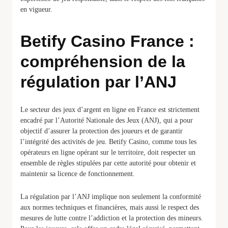
en vigueur.
Betify Casino France :
compréhension de la
régulation par l’ANJ
Le secteur des jeux d’argent en ligne en France est strictement
encadré par l’Autorité Nationale des Jeux (ANJ), qui a pour
objectif d’assurer la protection des joueurs et de garantir
l’intégrité des activités de jeu. Betify Casino, comme tous les
opérateurs en ligne opérant sur le territoire, doit respecter un
ensemble de règles stipulées par cette autorité pour obtenir et
maintenir sa licence de fonctionnement.
La régulation par l’ANJ implique non seulement la conformité
aux normes techniques et financières, mais aussi le respect des
mesures de lutte contre l’addiction et la protection des mineurs.