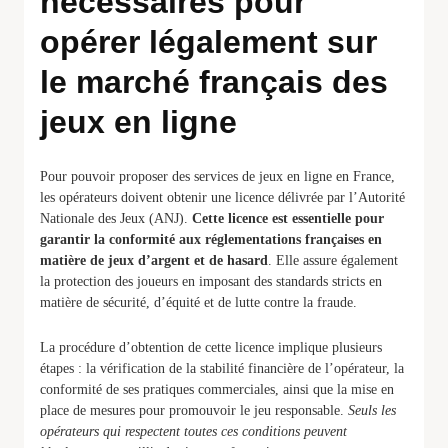
nécessaires pour
opérer légalement sur
le marché français des
jeux en ligne
Pour pouvoir proposer des services de jeux en ligne en France,
les opérateurs doivent obtenir une licence délivrée par l’Autorité
Nationale des Jeux (ANJ).
Cette licence est essentielle pour
garantir la conformité aux réglementations françaises en
matière de jeux d’argent et de hasard
. Elle assure également
la protection des joueurs en imposant des standards stricts en
matière de sécurité, d’équité et de lutte contre la fraude.
La procédure d’obtention de cette licence implique plusieurs
étapes : la vérification de la stabilité financière de l’opérateur, la
conformité de ses pratiques commerciales, ainsi que la mise en
place de mesures pour promouvoir le jeu responsable.
Seuls les
opérateurs qui respectent toutes ces conditions peuvent