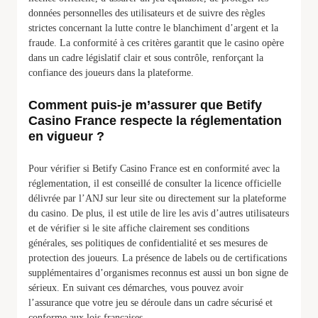
données personnelles des utilisateurs et de suivre des règles
strictes concernant la lutte contre le blanchiment d’argent et la
fraude. La conformité à ces critères garantit que le casino opère
dans un cadre législatif clair et sous contrôle, renforçant la
confiance des joueurs dans la plateforme.
Comment puis-je m’assurer que Betify
Casino France respecte la réglementation
en vigueur ?
Pour vérifier si Betify Casino France est en conformité avec la
réglementation, il est conseillé de consulter la licence officielle
délivrée par l’ANJ sur leur site ou directement sur la plateforme
du casino. De plus, il est utile de lire les avis d’autres utilisateurs
et de vérifier si le site affiche clairement ses conditions
générales, ses politiques de confidentialité et ses mesures de
protection des joueurs. La présence de labels ou de certifications
supplémentaires d’organismes reconnus est aussi un bon signe de
sérieux. En suivant ces démarches, vous pouvez avoir
l’assurance que votre jeu se déroule dans un cadre sécurisé et
conforme aux lois françaises.