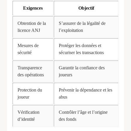
Exigences
Objectif
Obtention de la
S’assurer de la légalité de
licence ANJ
l’exploitation
Mesures de
Protéger les données et
sécurité
sécuriser les transactions
Transparence
Garantir la confiance des
des opérations
joueurs
Protection du
Prévenir la dépendance et les
joueur
abus
Vérification
Contrôler l’âge et l’origine
d’identité
des fonds