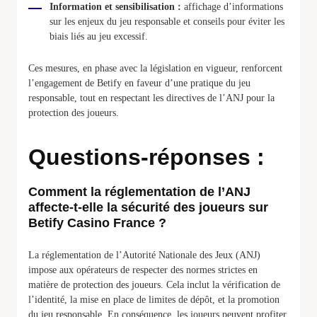
Information et sensibilisation :
affichage d’informations
sur les enjeux du jeu responsable et conseils pour éviter les
biais liés au jeu excessif.
Ces mesures, en phase avec la législation en vigueur, renforcent
l’engagement de Betify en faveur d’une pratique du jeu
responsable, tout en respectant les directives de l’ANJ pour la
protection des joueurs.
Questions-réponses :
Comment la réglementation de l’ANJ
affecte-t-elle la sécurité des joueurs sur
Betify Casino France ?
La réglementation de l’Autorité Nationale des Jeux (ANJ)
impose aux opérateurs de respecter des normes strictes en
matière de protection des joueurs. Cela inclut la vérification de
l’identité, la mise en place de limites de dépôt, et la promotion
du jeu responsable. En conséquence, les joueurs peuvent profiter