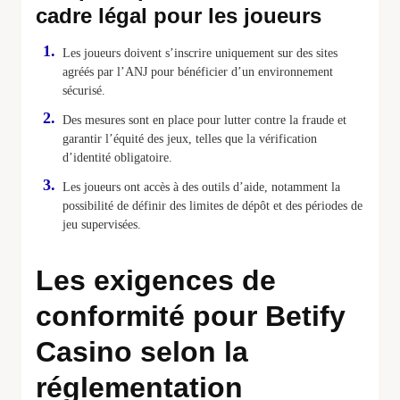
cadre légal pour les joueurs
Les joueurs doivent s’inscrire uniquement sur des sites
agréés par l’ANJ pour bénéficier d’un environnement
sécurisé.
Des mesures sont en place pour lutter contre la fraude et
garantir l’équité des jeux, telles que la vérification
d’identité obligatoire.
Les joueurs ont accès à des outils d’aide, notamment la
possibilité de définir des limites de dépôt et des périodes de
jeu supervisées.
Les exigences de
conformité pour Betify
Casino selon la
réglementation