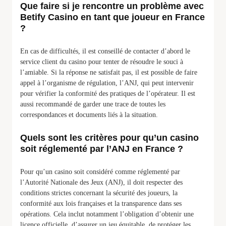
Que faire si je rencontre un problème avec
Betify Casino en tant que joueur en France
?
En cas de difficultés, il est conseillé de contacter d’abord le
service client du casino pour tenter de résoudre le souci à
l’amiable. Si la réponse ne satisfait pas, il est possible de faire
appel à l’organisme de régulation, l’ANJ, qui peut intervenir
pour vérifier la conformité des pratiques de l’opérateur. Il est
aussi recommandé de garder une trace de toutes les
correspondances et documents liés à la situation.
Quels sont les critères pour qu’un casino
soit réglementé par l’ANJ en France ?
Pour qu’un casino soit considéré comme réglementé par
l’Autorité Nationale des Jeux (ANJ), il doit respecter des
conditions strictes concernant la sécurité des joueurs, la
conformité aux lois françaises et la transparence dans ses
opérations. Cela inclut notamment l’obligation d’obtenir une
licence officielle, d’assurer un jeu équitable, de protéger les