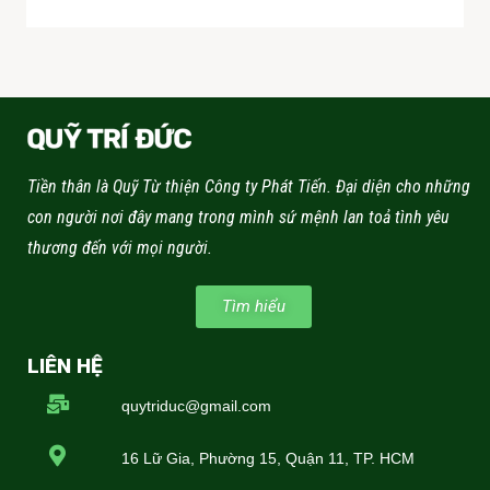
Tiền thân là Quỹ Từ thiện Công ty Phát Tiến. Đại diện cho những
con người nơi đây mang trong mình sứ mệnh lan toả tình yêu
thương đến với mọi người.
Tìm hiểu
LIÊN HỆ
quytriduc@gmail.com
16 Lữ Gia, Phường 15, Quận 11, TP. HCM