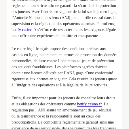
réglementation stricte afin de garantir la sécurité et la protection
des joueurs. Avec l’entrée en vigueur de la loi sur le jeu en ligne,
l’Autorité Nationale des Jeux (ANJ) joue un rôle central dans la
supervision et la régulation des opérateurs autorisés. Parmi eux,
betify casino fr
s’efforce de respecter toutes les exigences légales
pour offrir une expérience de jeu sûre et transparente.
Le cadre légal français impose des conditions précises aux
casinos en ligne, notamment en termes de protection des données
personnelles, de lutte contre l’addiction au jeu et de prévention
des activités frauduleuses. Les plateformes agréées doivent
obtenir une licence délivrée par l’ANJ, gage d’une conformité
rigoureuse aux normes en vigueur. Cela rassure les joueurs quant
à l’intégrité des opérations et à la légalité de leurs activités.
Enfin, il est important pour les joueurs de connaître leurs droits
et les obligations des opérateurs comme
betify casino fr
. La
régulation par l’ANJ assure un environnement de jeu sécurisé,
où la transparence et la responsabilité sont au cœur des
préoccupations. La conformité réglementaire garantit ainsi une
expérience de jeu responsable, dans le respect des lois françaises