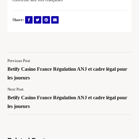
Share:
Previous Post
Betify Casino France Régulation ANJ et cadre légal pour
les joueurs
Next Post
Betify Casino France Régulation ANJ et cadre légal pour
les joueurs