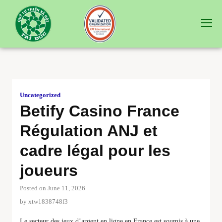
Uncategorized
Betify Casino France
Régulation ANJ et
cadre légal pour les
joueurs
Posted on June 11, 2026
by
xtw1838748f3
Le secteur des jeux d’argent en ligne en France est soumis à une