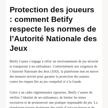
Protection des joueurs
: comment Betify
respecte les normes de
l’Autorité Nationale des
Jeux
Betify Casino s’engage à offrir un environnement de jeu sécurisé
et transparent à ses utilisateurs. Conformément aux exigences de
l’Autorité Nationale des Jeux (ANJ), la plateforme met en œuvre
des mesures strictes pour garantir la protection des joueurs
contre les risques liés au jeu compulsif et à la fraude.
Grâce à un cadre réglementaire rigoureux, Betify s’assure de
vérifier l’identité de ses utilisateurs, de limiter les mises
excessives et de promouvoir une pratique responsable du jeu. La
plateforme fournit également des outils d’auto-exclusion et de