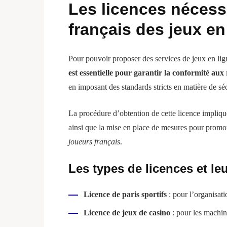
Les licences nécess
français des jeux en
Pour pouvoir proposer des services de jeux en lig
est essentielle pour garantir la conformité au
en imposant des standards stricts en matière de sécu
La procédure d’obtention de cette licence implique 
ainsi que la mise en place de mesures pour promo
joueurs français
.
Les types de licences et le
Licence de paris sportifs
: pour l’organisati
Licence de jeux de casino
: pour les machine