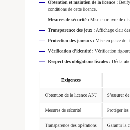
Obtention et maintien de la licence :
Betify
conditions de cette licence.
Mesures de sécurité :
Mise en œuvre de dispo
Transparence des jeux :
Affichage clair des 
Protection des joueurs :
Mise en place de li
Vérification d’identité :
Vérification rigoure
Respect des obligations fiscales :
Déclaratio
Exigences
Obtention de la licence ANJ
S’assurer de 
Mesures de sécurité
Protéger les 
Transparence des opérations
Garantir la 