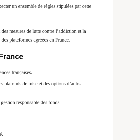
specter un ensemble de règles stipulées par cette
des mesures de lutte contre l’addiction et la
té des plateformes agréées en France.
 France
ences françaises.
es plafonds de mise et des options d’auto-
e gestion responsable des fonds.
é.