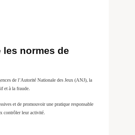
e les normes de
gences de l’Autorité Nationale des Jeux (ANJ), la
f et à la fraude.
xcessives et de promouvoir une pratique responsable
 contrôler leur activité.