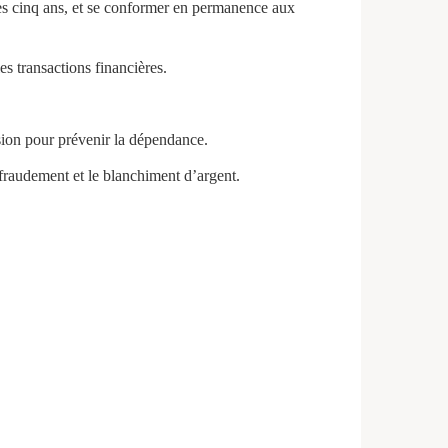
 les cinq ans, et se conformer en permanence aux
s transactions financières.
sion pour prévenir la dépendance.
e fraudement et le blanchiment d’argent.