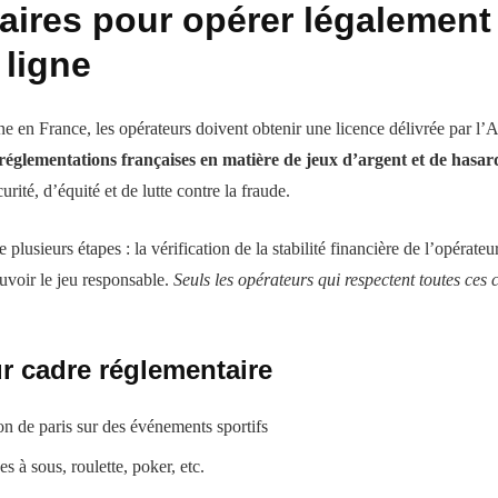
aires pour opérer légalement
 ligne
ne en France, les opérateurs doivent obtenir une licence délivrée par l
x réglementations françaises en matière de jeux d’argent et de hasar
rité, d’équité et de lutte contre la fraude.
plusieurs étapes : la vérification de la stabilité financière de l’opérate
uvoir le jeu responsable.
Seuls les opérateurs qui respectent toutes ces 
ur cadre réglementaire
on de paris sur des événements sportifs
s à sous, roulette, poker, etc.