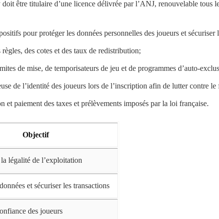
 doit être titulaire d’une licence délivrée par l’ANJ, renouvelable tous
sitifs pour protéger les données personnelles des joueurs et sécuriser le
règles, des cotes et des taux de redistribution;
mites de mise, de temporisateurs de jeu et de programmes d’auto-exclu
use de l’identité des joueurs lors de l’inscription afin de lutter contre l
n et paiement des taxes et prélèvements imposés par la loi française.
Objectif
la légalité de l’exploitation
données et sécuriser les transactions
confiance des joueurs