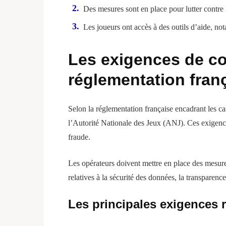
Des mesures sont en place pour lutter contre la
Les joueurs ont accès à des outils d’aide, not
Les exigences de co
réglementation fran
Selon la réglementation française encadrant les ca
l’Autorité Nationale des Jeux (ANJ). Ces exigences 
fraude.
Les opérateurs doivent mettre en place des mesures
relatives à la sécurité des données, la transparence
Les principales exigences 