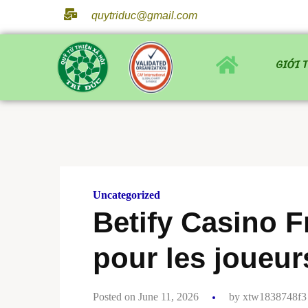
quytriduc@gmail.com
GIỚI 
Uncategorized
Betify Casino F
pour les joueur
Posted on June 11, 2026
by
xtw1838748f3