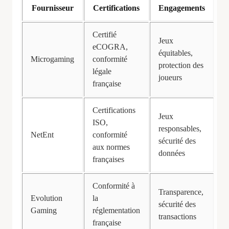
Fournisseur
Certifications
Engagements
Certifié
Jeux
eCOGRA,
équitables,
Microgaming
conformité
protection des
légale
joueurs
française
Certifications
Jeux
ISO,
responsables,
NetEnt
conformité
sécurité des
aux normes
données
françaises
Conformité à
Transparence,
Evolution
la
sécurité des
Gaming
réglementation
transactions
française