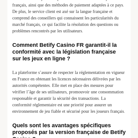
français, ainsi que des méthodes de paiement adaptées à ce pays.
De plus, le service client est axé sur la langue française et
comprend des conseillers qui connaissent les particularités du
marché français, ce qui facilite la résolution des questions ou
problèmes rencontrés par les utilisateurs.
Comment Betify Casino FR garantit-il la
conformité avec la législation française
sur les jeux en ligne ?
La plateforme s’assure de respecter la réglementation en vigueur
en France en obtenant les licences nécessaires délivrées par les
autorités compétentes. Elle met en place des mesures pour
vérifier l’âge de ses utilisateurs, promouvoir une consommation
responsable et garantir la sécurité des transactions. La
conformité réglementaire est une priorité pour assurer un
environnement de jeu fiable et sécurisé pour les joueurs français.
Quels sont les avantages spécifiques
proposés par la version française de Betify