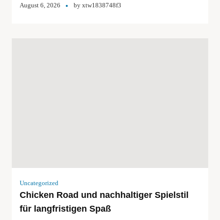
August 6, 2026
by
xtw1838748f3
Uncategorized
Chicken Road und nachhaltiger Spielstil
für langfristigen Spaß