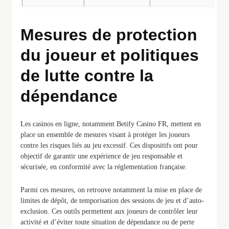
Mesures de protection
du joueur et politiques
de lutte contre la
dépendance
Les casinos en ligne, notamment Betify Casino FR, mettent en
place un ensemble de mesures visant à protéger les joueurs
contre les risques liés au jeu excessif. Ces dispositifs ont pour
objectif de garantir une expérience de jeu responsable et
sécurisée, en conformité avec la réglementation française.
Parmi ces mesures, on retrouve notamment la mise en place de
limites de dépôt, de temporisation des sessions de jeu et d’auto-
exclusion. Ces outils permettent aux joueurs de contrôler leur
activité et d’éviter toute situation de dépendance ou de perte