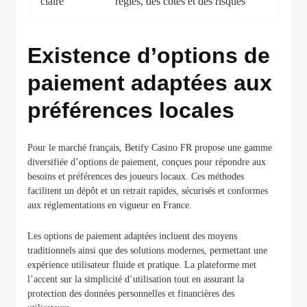
claire
règles, des cotes et des risques
Existence d’options de
paiement adaptées aux
préférences locales
Pour le marché français, Betify Casino FR propose une gamme
diversifiée d’options de paiement, conçues pour répondre aux
besoins et préférences des joueurs locaux. Ces méthodes
facilitent un dépôt et un retrait rapides, sécurisés et conformes
aux réglementations en vigueur en France.
Les options de paiement adaptées incluent des moyens
traditionnels ainsi que des solutions modernes, permettant une
expérience utilisateur fluide et pratique. La plateforme met
l’accent sur la simplicité d’utilisation tout en assurant la
protection des données personnelles et financières des