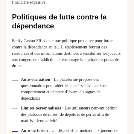
financière excessive.
Politiques de lutte contre la
dépendance
Betify Casino FR adopte une politique proactive pour lutter
contre la dépendance au jeu. L’établissement fournit des
ressources et des informations destinées à sensibiliser les joueurs
aux dangers de l’addiction et encourage la pratique responsable
du jeu.
Auto-évaluation
: La plateforme propose des
questionnaires pour aider les joueurs à évaluer leur
comportement et détecter d’éventuels signes de
dépendance.
Limites personnalisées
: Les utilisateurs peuvent définir
des plafonds de mises, de dépôts et de pertes afin de
maîtriser leur activité.
Auto-exclusion
: Un dispositif permettant aux joueurs de