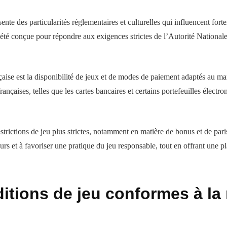
nte des particularités réglementaires et culturelles qui influencent fort
 été conçue pour répondre aux exigences strictes de l’Autorité National
nçaise est la disponibilité de jeux et de modes de paiement adaptés au m
nçaises, telles que les cartes bancaires et certains portefeuilles électr
 restrictions de jeu plus strictes, notamment en matière de bonus et de p
urs et à favoriser une pratique du jeu responsable, tout en offrant une p
itions de jeu conformes à la