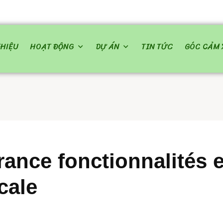
THIỆU
HOẠT ĐỘNG
DỰ ÁN
TIN TỨC
GÓC CẢM 
ance fonctionnalités et
cale