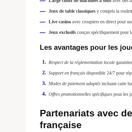
Large choix de machines à sous
avec des ti
Jeux de table classiques
y compris la roulett
Live casino
avec croupiers en direct pour un
Jeux exclusifs
conçus spécifiquement pour la 
Les avantages pour les jou
Respect de la réglementation locale
garantiss
Support en français
disponible 24/7 pour répo
Modes de paiement adaptés
incluant carte ba
Offres promotionnelles spécifiques
pour les j
Partenariats avec de
française