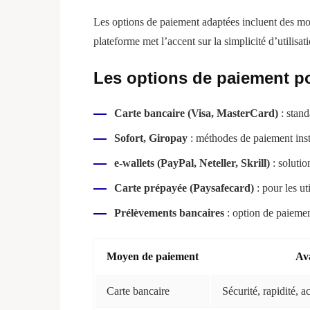
Les options de paiement adaptées incluent des moye
plateforme met l’accent sur la simplicité d’utilisat
Les options de paiement po
Carte bancaire (Visa, MasterCard)
: stand
Sofort, Giropay
: méthodes de paiement instan
e-wallets (PayPal, Neteller, Skrill)
: solutio
Carte prépayée (Paysafecard)
: pour les ut
Prélèvements bancaires
: option de paiemen
Moyen de paiement
Av
Carte bancaire
Sécurité, rapidité, a