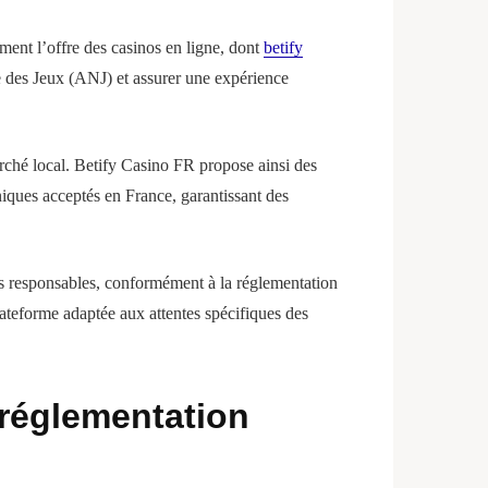
ement l’offre des casinos en ligne, dont
betify
e des Jeux (ANJ) et assurer une expérience
arché local. Betify Casino FR propose ainsi des
oniques acceptés en France, garantissant des
aris responsables, conformément à la réglementation
lateforme adaptée aux attentes spécifiques des
 réglementation