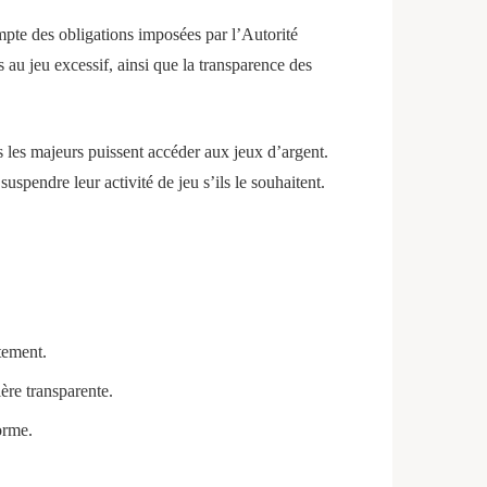
mpte des obligations imposées par l’Autorité
 au jeu excessif, ainsi que la transparence des
ls les majeurs puissent accéder aux jeux d’argent.
spendre leur activité de jeu s’ils le souhaitent.
tement.
ière transparente.
orme.