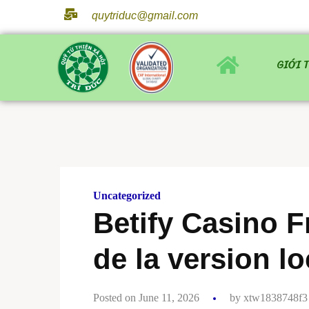
quytriduc@gmail.com
GIỚI 
Uncategorized
Betify Casino Fr
de la version lo
Posted on June 11, 2026
by
xtw1838748f3