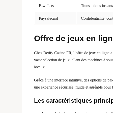
E-wallets
Transactions instant
Paysafecard
Confidentialité, con
Offre de jeux en lig
Chez Betify Casino FR, l’offre de jeux en ligne a
vaste sélection de jeux, allant des machines à sous
locaux.
Grâce à une interface intuitive, des options de pai
une expérience sécurisée, fluide et agréable pour to
Les caractéristiques princip