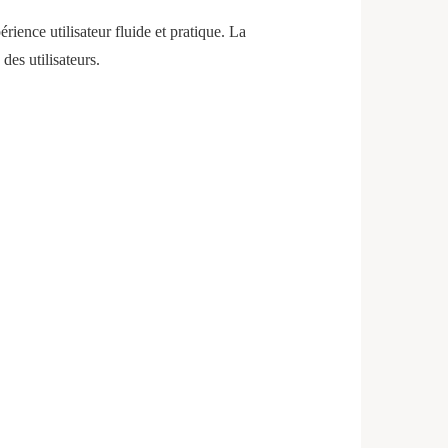
ience utilisateur fluide et pratique. La
des utilisateurs.