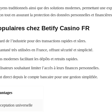
ns traditionnels ainsi que des solutions modernes, permettant une expér
ion tout en assurant la protection des données personnelles et financières 
pulaires chez Betify Casino FR
ard de l’industrie pour des transactions rapides et sûres.
tané très utilisées en France, offrant sécurité et simplicité.
ns modernes facilitant les dépôts et retraits rapides.
ilisateurs souhaitant limiter l’accès à leurs finances personnelles.
t direct depuis le compte bancaire pour une gestion simplifiée.
antages
cceptation universelle