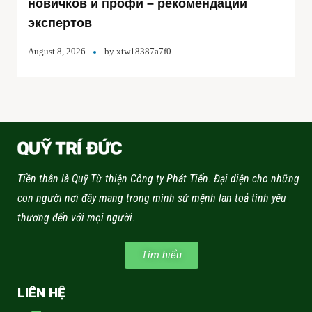
новичков и профи – рекомендации
экспертов
August 8, 2026
by
xtw18387a7f0
Tiền thân là Quỹ Từ thiện Công ty Phát Tiến. Đại diện cho những
con người nơi đây mang trong mình sứ mệnh lan toả tình yêu
thương đến với mọi người.
Tìm hiểu
LIÊN HỆ