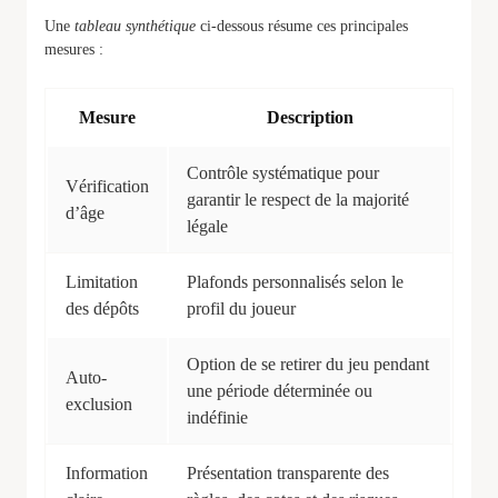
Une
tableau synthétique
ci-dessous résume ces principales
mesures :
Mesure
Description
Contrôle systématique pour
Vérification
garantir le respect de la majorité
d’âge
légale
Limitation
Plafonds personnalisés selon le
des dépôts
profil du joueur
Option de se retirer du jeu pendant
Auto-
une période déterminée ou
exclusion
indéfinie
Information
Présentation transparente des