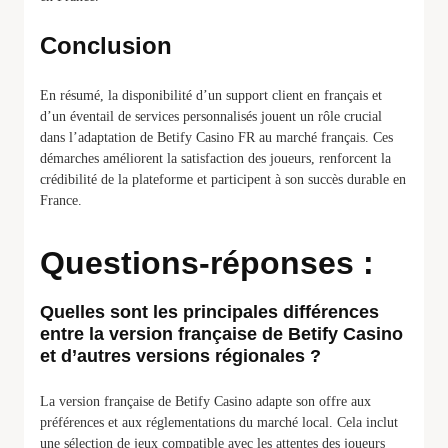
Conclusion
En résumé, la disponibilité d’un support client en français et
d’un éventail de services personnalisés jouent un rôle crucial
dans l’adaptation de Betify Casino FR au marché français. Ces
démarches améliorent la satisfaction des joueurs, renforcent la
crédibilité de la plateforme et participent à son succès durable en
France.
Questions-réponses :
Quelles sont les principales différences
entre la version française de Betify Casino
et d’autres versions régionales ?
La version française de Betify Casino adapte son offre aux
préférences et aux réglementations du marché local. Cela inclut
une sélection de jeux compatible avec les attentes des joueurs