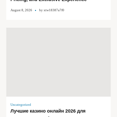
August 8, 2026
by
xtw18387a7f0
Uncategorized
Лучшие казино онлайн 2026 для