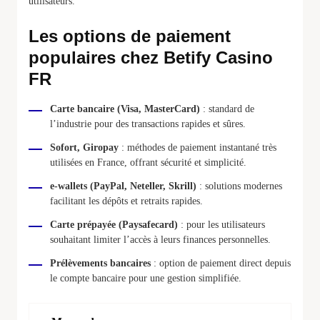
utilisateurs.
Les options de paiement
populaires chez Betify Casino
FR
Carte bancaire (Visa, MasterCard)
: standard de
l’industrie pour des transactions rapides et sûres.
Sofort, Giropay
: méthodes de paiement instantané très
utilisées en France, offrant sécurité et simplicité.
e-wallets (PayPal, Neteller, Skrill)
: solutions modernes
facilitant les dépôts et retraits rapides.
Carte prépayée (Paysafecard)
: pour les utilisateurs
souhaitant limiter l’accès à leurs finances personnelles.
Prélèvements bancaires
: option de paiement direct depuis
le compte bancaire pour une gestion simplifiée.