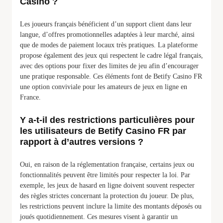
Casino ?
Les joueurs français bénéficient d’un support client dans leur
langue, d’offres promotionnelles adaptées à leur marché, ainsi
que de modes de paiement locaux très pratiques. La plateforme
propose également des jeux qui respectent le cadre légal français,
avec des options pour fixer des limites de jeu afin d’encourager
une pratique responsable. Ces éléments font de Betify Casino FR
une option conviviale pour les amateurs de jeux en ligne en
France.
Y a-t-il des restrictions particulières pour
les utilisateurs de Betify Casino FR par
rapport à d’autres versions ?
Oui, en raison de la réglementation française, certains jeux ou
fonctionnalités peuvent être limités pour respecter la loi. Par
exemple, les jeux de hasard en ligne doivent souvent respecter
des règles strictes concernant la protection du joueur. De plus,
les restrictions peuvent inclure la limite des montants déposés ou
joués quotidiennement. Ces mesures visent à garantir un