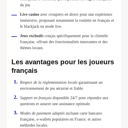
du jeu.
Live casino
avec croupiers en direct pour une expérience
immersive, proposant notamment la roulette en français et
le blackjack en mode live.
Jeux exclusifs
conçus spécifiquement pour la clientèle
française, offrant des fonctionnalités innovantes et des
thèmes locaux.
Les avantages pour les joueurs
français
Respect de la réglementation locale
garantissant un
environnement de jeu sécurisé et fiable.
Support en français
disponible 24/7 pour répondre aux
questions et assurer une assistance optimale.
Modes de paiement adaptés
incluant carte bancaire
française, e-wallets populaires en France, et autres
méthodes locales.