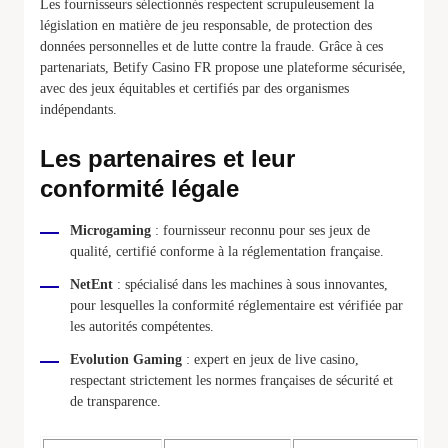
Les fournisseurs sélectionnés respectent scrupuleusement la
législation en matière de jeu responsable, de protection des
données personnelles et de lutte contre la fraude. Grâce à ces
partenariats, Betify Casino FR propose une plateforme sécurisée,
avec des jeux équitables et certifiés par des organismes
indépendants.
Les partenaires et leur
conformité légale
Microgaming
: fournisseur reconnu pour ses jeux de
qualité, certifié conforme à la réglementation française.
NetEnt
: spécialisé dans les machines à sous innovantes,
pour lesquelles la conformité réglementaire est vérifiée par
les autorités compétentes.
Evolution Gaming
: expert en jeux de live casino,
respectant strictement les normes françaises de sécurité et
de transparence.