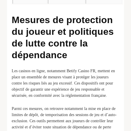
Mesures de protection
du joueur et politiques
de lutte contre la
dépendance
Les casinos en ligne, notamment Betify Casino FR, mettent en
place un ensemble de mesures visant à protéger les joueurs
contre les risques liés au jeu excessif. Ces dispositifs ont pour
objectif de garantir une expérience de jeu responsable et
sécurisée, en conformité avec la réglementation française.
Parmi ces mesures, on retrouve notamment la mise en place de
limites de dépôt, de temporisation des sessions de jeu et d’auto-
exclusion. Ces outils permettent aux joueurs de contrôler leur
activité et d’éviter toute situation de dépendance ou de perte