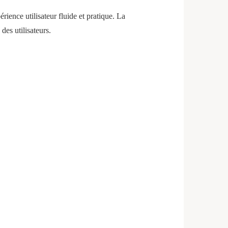
ience utilisateur fluide et pratique. La
des utilisateurs.