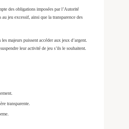
mpte des obligations imposées par l’Autorité
 au jeu excessif, ainsi que la transparence des
ls les majeurs puissent accéder aux jeux d’argent.
spendre leur activité de jeu s’ils le souhaitent.
tement.
ière transparente.
orme.