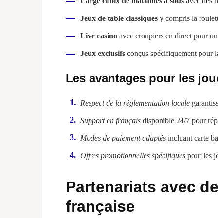
Large choix de machines à sous
avec des ti
Jeux de table classiques
y compris la roulett
Live casino
avec croupiers en direct pour un
Jeux exclusifs
conçus spécifiquement pour la 
Les avantages pour les jou
Respect de la réglementation locale
garantiss
Support en français
disponible 24/7 pour répo
Modes de paiement adaptés
incluant carte ba
Offres promotionnelles spécifiques
pour les j
Partenariats avec de
française