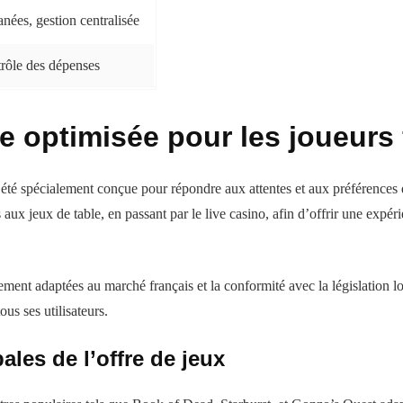
anées, gestion centralisée
trôle des dépenses
ne optimisée pour les joueurs
 été spécialement conçue pour répondre aux attentes et aux préférences
 aux jeux de table, en passant par le live casino, afin d’offrir une expér
ement adaptées au marché français et la conformité avec la législation lo
us ses utilisateurs.
ales de l’offre de jeux