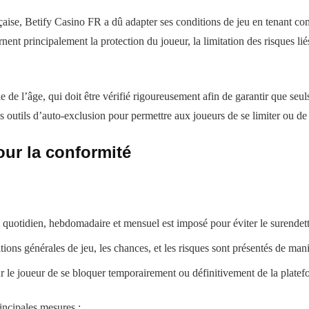
nçaise, Betify Casino FR a dû adapter ses conditions de jeu en tenant co
nt principalement la protection du joueur, la limitation des risques liés
e de l’âge, qui doit être vérifié rigoureusement afin de garantir que seu
outils d’auto-exclusion pour permettre aux joueurs de se limiter ou de su
our la conformité
 quotidien, hebdomadaire et mensuel est imposé pour éviter le surendet
tions générales de jeu, les chances, et les risques sont présentés de man
ur le joueur de se bloquer temporairement ou définitivement de la platef
incipales mesures :