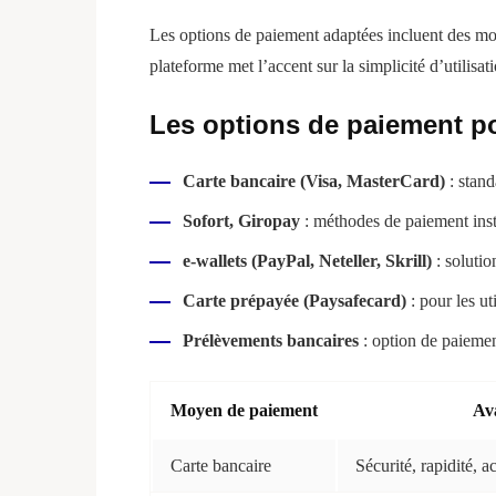
Les options de paiement adaptées incluent des moye
plateforme met l’accent sur la simplicité d’utilisat
Les options de paiement po
Carte bancaire (Visa, MasterCard)
: stand
Sofort, Giropay
: méthodes de paiement instan
e-wallets (PayPal, Neteller, Skrill)
: solutio
Carte prépayée (Paysafecard)
: pour les ut
Prélèvements bancaires
: option de paiemen
Moyen de paiement
Av
Carte bancaire
Sécurité, rapidité, a