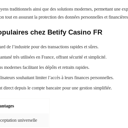
ns traditionnels ainsi que des solutions modernes, permettant une expér
ion tout en assurant la protection des données personnelles et financières 
pulaires chez Betify Casino FR
ard de l’industrie pour des transactions rapides et sûres.
tané très utilisées en France, offrant sécurité et simplicité.
ns modernes facilitant les dépôts et retraits rapides.
ilisateurs souhaitant limiter l’accès à leurs finances personnelles.
t direct depuis le compte bancaire pour une gestion simplifiée.
antages
cceptation universelle