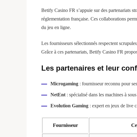
Betify Casino FR s’appuie sur des partenariats str
réglementation française. Ces collaborations permet
du jeu en ligne.
Les fournisseurs sélectionnés respectent scrupuleu
Grâce à ces partenariats, Betify Casino FR propos
Les partenaires et leur con
Microgaming
: fournisseur reconnu pour ses 
NetEnt
: spécialisé dans les machines à sous 
Evolution Gaming
: expert en jeux de live c
Fournisseur
Ce