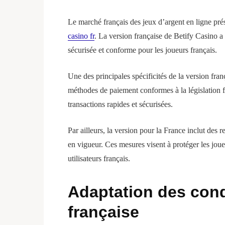
Le marché français des jeux d’argent en ligne prése
casino fr
. La version française de Betify Casino a
sécurisée et conforme pour les joueurs français.
Une des principales spécificités de la version fra
méthodes de paiement conformes à la législation fra
transactions rapides et sécurisées.
Par ailleurs, la version pour la France inclut des
en vigueur. Ces mesures visent à protéger les joue
utilisateurs français.
Adaptation des cond
française