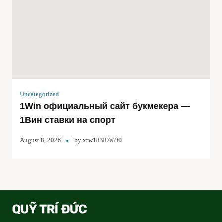
Uncategorized
1Win официальный сайт букмекера —
1Вин ставки на спорт
August 8, 2026
by
xtw18387a7f0