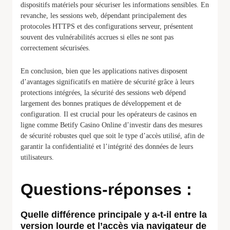
dispositifs matériels pour sécuriser les informations sensibles. En
revanche, les sessions web, dépendant principalement des
protocoles HTTPS et des configurations serveur, présentent
souvent des vulnérabilités accrues si elles ne sont pas
correctement sécurisées.
En conclusion, bien que les applications natives disposent
d’avantages significatifs en matière de sécurité grâce à leurs
protections intégrées, la sécurité des sessions web dépend
largement des bonnes pratiques de développement et de
configuration. Il est crucial pour les opérateurs de casinos en
ligne comme Betify Casino Online d’investir dans des mesures
de sécurité robustes quel que soit le type d’accès utilisé, afin de
garantir la confidentialité et l’intégrité des données de leurs
utilisateurs.
Questions-réponses :
Quelle différence principale y a-t-il entre la
version lourde et l’accès via navigateur de