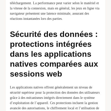
téléchargement. La performance peut varier selon le matériel et
la vitesse de la connexion, mais en général, les jeux en ligne via
navigateur présentent une latence minimale, assurant des
réactions instantanées lors des parties.
Sécurité des données :
protections intégrées
dans les applications
natives comparées aux
sessions web
Les applications natives offrent généralement un niveau de
sécurité supérieur pour la protection des données des utilisateurs
grâce à des mécanismes intégrés directement dans le système
d’exploitation de l’appareil. Ces protections incluent la gestion
avancée des autorisations, le chiffrement local et l’utilisation de