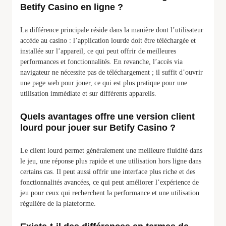
Betify Casino en ligne ?
La différence principale réside dans la manière dont l’utilisateur
accède au casino : l’application lourde doit être téléchargée et
installée sur l’appareil, ce qui peut offrir de meilleures
performances et fonctionnalités. En revanche, l’accès via
navigateur ne nécessite pas de téléchargement ; il suffit d’ouvrir
une page web pour jouer, ce qui est plus pratique pour une
utilisation immédiate et sur différents appareils.
Quels avantages offre une version client
lourd pour jouer sur Betify Casino ?
Le client lourd permet généralement une meilleure fluidité dans
le jeu, une réponse plus rapide et une utilisation hors ligne dans
certains cas. Il peut aussi offrir une interface plus riche et des
fonctionnalités avancées, ce qui peut améliorer l’expérience de
jeu pour ceux qui recherchent la performance et une utilisation
régulière de la plateforme.