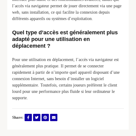
l’accès via navigateur permet de jouer directement via une page
web, sans installation, ce qui facilite la connexion depuis
différents appareils ou systèmes d’exploitation.
Quel type d’accès est généralement plus
adapté pour une utilisation en
déplacement ?
Pour une utilisation en déplacement, l’accès via navigateur est
généralement plus pratique. Il permet de se connecter
rapidement à partir de n’importe quel appareil disposant d’une
connexion Internet, sans besoin d’installer un logiciel
supplémentaire. Toutefois, certains joueurs préfèrent le client
lourd pour une performance plus fluide si leur ordinateur le
supporte.
Share: