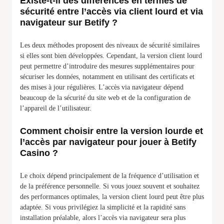
Existe-t-il des différences en termes de
sécurité entre l’accès via client lourd et via
navigateur sur Betify ?
Les deux méthodes proposent des niveaux de sécurité similaires
si elles sont bien développées. Cependant, la version client lourd
peut permettre d’introduire des mesures supplémentaires pour
sécuriser les données, notamment en utilisant des certificats et
des mises à jour régulières. L’accès via navigateur dépend
beaucoup de la sécurité du site web et de la configuration de
l’appareil de l’utilisateur.
Comment choisir entre la version lourde et
l’accès par navigateur pour jouer à Betify
Casino ?
Le choix dépend principalement de la fréquence d’utilisation et
de la préférence personnelle. Si vous jouez souvent et souhaitez
des performances optimales, la version client lourd peut être plus
adaptée. Si vous privilégiez la simplicité et la rapidité sans
installation préalable, alors l’accès via navigateur sera plus